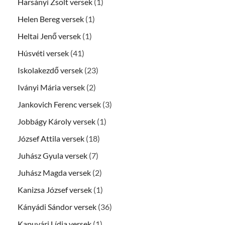
Harsányi Zsolt versek
(1)
Helen Bereg versek
(1)
Heltai Jenő versek
(1)
Húsvéti versek
(41)
Iskolakezdő versek
(23)
Iványi Mária versek
(2)
Jankovich Ferenc versek
(3)
Jobbágy Károly versek
(1)
József Attila versek
(18)
Juhász Gyula versek
(7)
Juhász Magda versek
(2)
Kanizsa József versek
(1)
Kányádi Sándor versek
(36)
Kapuvári Lídia versek
(1)