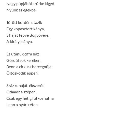
Nagy púpjából szürke kígyó
Nyúlik az egekbe.
Törött kordén utazik
Egy kopasztott kánya,
S haját tépve Bogyóvére,
A király leánya.
És utánuk cifra ház
Gördül sok keréken,
Benn a cirkusz hercegnője
Öltözködik éppen.
Száz ruháját, ékszerét
Odaadná szépen,
Csak egy hétig futkoshatna
Lenn a nyári réten.