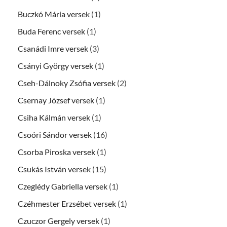
Buczkó Mária versek
(1)
Buda Ferenc versek
(1)
Csanádi Imre versek
(3)
Csányi György versek
(1)
Cseh-Dálnoky Zsófia versek
(2)
Csernay József versek
(1)
Csiha Kálmán versek
(1)
Csoóri Sándor versek
(16)
Csorba Piroska versek
(1)
Csukás István versek
(15)
Czeglédy Gabriella versek
(1)
Czéhmester Erzsébet versek
(1)
Czuczor Gergely versek
(1)