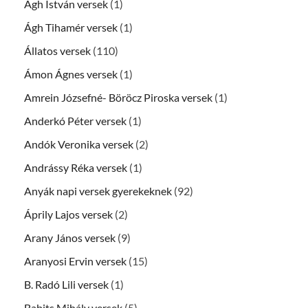
Ágh István versek
(1)
Ágh Tihamér versek
(1)
Állatos versek
(110)
Ámon Ágnes versek
(1)
Amrein Józsefné- Böröcz Piroska versek
(1)
Anderkó Péter versek
(1)
Andók Veronika versek
(2)
Andrássy Réka versek
(1)
Anyák napi versek gyerekeknek
(92)
Áprily Lajos versek
(2)
Arany János versek
(9)
Aranyosi Ervin versek
(15)
B. Radó Lili versek
(1)
Babits Mihály versek
(5)