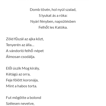
Domb tövén, hol nyúl szalad,
S lyukat ás a róka:
Nyári fényben, napsütésben
Felhőt les Katóka.
Zöld fűszál az ajka közt,
Tenyerén az álla…
A vándorló felhő-népet
Álmosan csodálja.
Elől úszik Mog király,
Kétágú az orra,
Feje fölött koronája,
Mint a habos torta.
Fut mögötte a bolond
Szélesen nevetve,