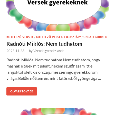
KÖTELEZŐ VERSEK
/
KÖTELEZŐ VERSEK 7-8.OSZTÁLY
/
UNCATEGORIZED
Radnóti Miklós: Nem tudhatom
2025.11.23.
-
by
Versek gyerekeknek
Radnóti Miklós: Nem tudhatom Nem tudhatom, hogy
másnak e tájék mit jelent, nekem szülőhazám itt e
lángoktól ölelt kis ország, messzeringó gyerekkorom
világa. Belőle nőttem én, mint fatörzsből gyönge ága …
OLVASS TOVÁBB