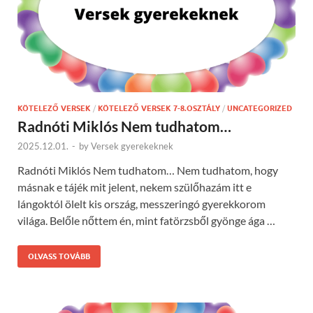
KÖTELEZŐ VERSEK
/
KÖTELEZŐ VERSEK 7-8.OSZTÁLY
/
UNCATEGORIZED
Radnóti Miklós Nem tudhatom…
2025.12.01.
-
by
Versek gyerekeknek
Radnóti Miklós Nem tudhatom… Nem tudhatom, hogy
másnak e tájék mit jelent, nekem szülőhazám itt e
lángoktól ölelt kis ország, messzeringó gyerekkorom
világa. Belőle nőttem én, mint fatörzsből gyönge ága …
OLVASS TOVÁBB