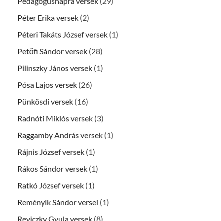
Pedagógusnapra versek
(29)
Péter Erika versek
(2)
Péteri Takáts József versek
(1)
Petőfi Sándor versek
(28)
Pilinszky János versek
(1)
Pósa Lajos versek
(26)
Pünkösdi versek
(16)
Radnóti Miklós versek
(3)
Raggamby András versek
(1)
Rájnis József versek
(1)
Rákos Sándor versek
(1)
Ratkó József versek
(1)
Reményik Sándor versei
(1)
Reviczky Gyula versek
(8)