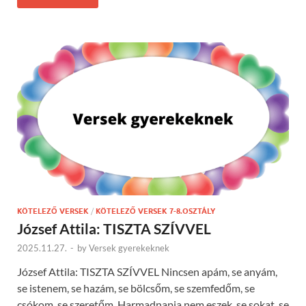
KÖTELEZŐ VERSEK
/
KÖTELEZŐ VERSEK 7-8.OSZTÁLY
József Attila: TISZTA SZÍVVEL
2025.11.27.
-
by
Versek gyerekeknek
József Attila: TISZTA SZÍVVEL Nincsen apám, se anyám,
se istenem, se hazám, se bölcsőm, se szemfedőm, se
csókom, se szeretőm. Harmadnapja nem eszek, se sokat, se