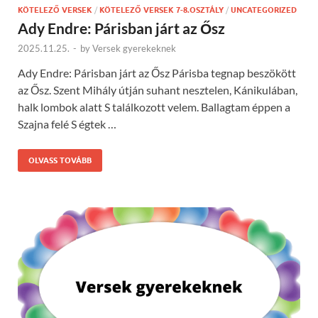
KÖTELEZŐ VERSEK
/
KÖTELEZŐ VERSEK 7-8.OSZTÁLY
/
UNCATEGORIZED
Ady Endre: Párisban járt az Ősz
2025.11.25.
-
by
Versek gyerekeknek
Ady Endre: Párisban járt az Ősz Párisba tegnap beszökött
az Ősz. Szent Mihály útján suhant nesztelen, Kánikulában,
halk lombok alatt S találkozott velem. Ballagtam éppen a
Szajna felé S égtek …
OLVASS TOVÁBB