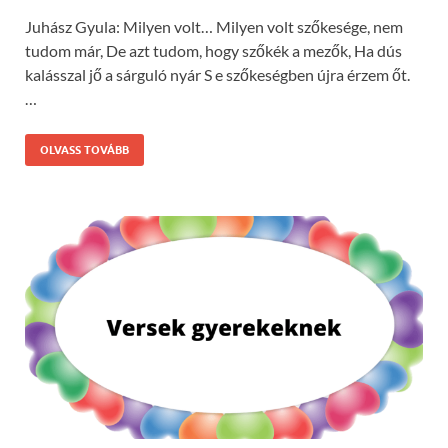
Juhász Gyula: Milyen volt… Milyen volt szőkesége, nem
tudom már, De azt tudom, hogy szőkék a mezők, Ha dús
kalásszal jő a sárguló nyár S e szőkeségben újra érzem őt.
…
OLVASS TOVÁBB