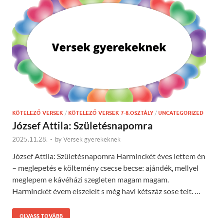
KÖTELEZŐ VERSEK
/
KÖTELEZŐ VERSEK 7-8.OSZTÁLY
/
UNCATEGORIZED
József Attila: Születésnapomra
2025.11.28.
-
by
Versek gyerekeknek
József Attila: Születésnapomra Harminckét éves lettem én
– meglepetés e költemény csecse becse: ajándék, mellyel
meglepem e kávéházi szegleten magam magam.
Harminckét évem elszelelt s még havi kétszáz sose telt. …
OLVASS TOVÁBB