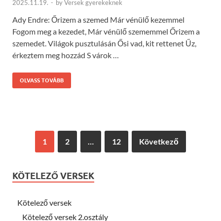
2025.11.19.
-
by
Versek gyerekeknek
Ady Endre: Őrizem a szemed Már vénülő kezemmel
Fogom meg a kezedet, Már vénülő szememmel Őrizem a
szemedet. Világok pusztulásán Ősi vad, kit rettenet Űz,
érkeztem meg hozzád S várok …
OLVASS TOVÁBB
1
2
…
12
Következő
KÖTELEZŐ VERSEK
Kötelező versek
Kötelező versek 2.osztály