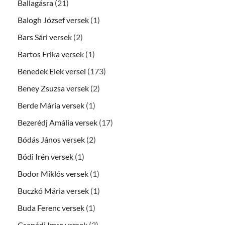
Ballagásra
(21)
Balogh József versek
(1)
Bars Sári versek
(2)
Bartos Erika versek
(1)
Benedek Elek versei
(173)
Beney Zsuzsa versek
(2)
Berde Mária versek
(1)
Bezerédj Amália versek
(17)
Bódás János versek
(2)
Bódi Irén versek
(1)
Bodor Miklós versek
(1)
Buczkó Mária versek
(1)
Buda Ferenc versek
(1)
Csanádi Imre versek
(3)