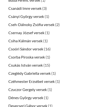
Buda Ferenc versek
(1)
Csanádi Imre versek
(3)
Csányi György versek
(1)
Cseh-Dálnoky Zsófia versek
(2)
Csernay József versek
(1)
Csiha Kálmán versek
(1)
Csoóri Sándor versek
(16)
Csorba Piroska versek
(1)
Csukás István versek
(15)
Czeglédy Gabriella versek
(1)
Czéhmester Erzsébet versek
(1)
Czuczor Gergely versek
(1)
Dénes György versek
(1)
Devecseri Gábor versek
(1)