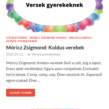
GYEREKVERSEK
/
MÓRICZ ZSIGMOND VERSEK
/
UNCATEGORIZED
/
VERSEK GYEREKEKNEK
Móricz Zsigmond: Koldus verebek
2025.03.11.
-
by
Versek gyerekeknek
Móricz Zsigmond: Koldus verebek Sivít a szél, zúg a zápor,
Eresz alatt verébtábor. Egyre azon csiripelnek, Ennivalót
hol is lelnek. Csirip, csirip, csip, Éhen veszünk itt. Záporeső
egyre szakad, Éhes …
OLVASS TOVÁBB