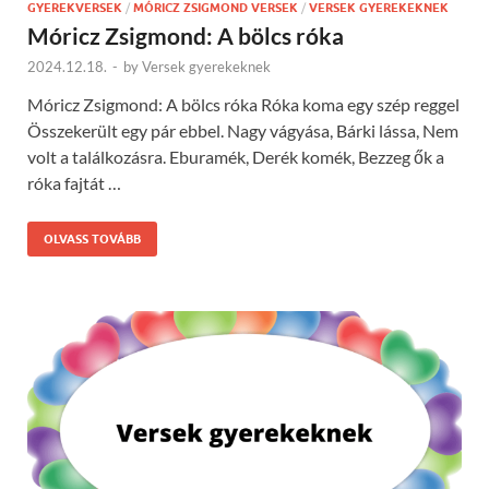
GYEREKVERSEK
/
MÓRICZ ZSIGMOND VERSEK
/
VERSEK GYEREKEKNEK
Móricz Zsigmond: A bölcs róka
2024.12.18.
-
by
Versek gyerekeknek
Móricz Zsigmond: A bölcs róka Róka koma egy szép reggel
Összekerült egy pár ebbel. Nagy vágyása, Bárki lássa, Nem
volt a találkozásra. Eburamék, Derék komék, Bezzeg ők a
róka fajtát …
OLVASS TOVÁBB