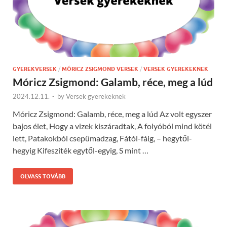
GYEREKVERSEK
/
MÓRICZ ZSIGMOND VERSEK
/
VERSEK GYEREKEKNEK
Móricz Zsigmond: Galamb, réce, meg a lúd
2024.12.11.
-
by
Versek gyerekeknek
Móricz Zsigmond: Galamb, réce, meg a lúd Az volt egyszer
bajos élet, Hogy a vizek kiszáradtak, A folyóból mind kötél
lett, Patakokból csepümadzag, Fától-fáig, – hegytől-
hegyig Kifesziték egytől-egyig, S mint …
OLVASS TOVÁBB