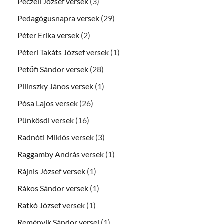
Péczeli József versek
(3)
Pedagógusnapra versek
(29)
Péter Erika versek
(2)
Péteri Takáts József versek
(1)
Petőfi Sándor versek
(28)
Pilinszky János versek
(1)
Pósa Lajos versek
(26)
Pünkösdi versek
(16)
Radnóti Miklós versek
(3)
Raggamby András versek
(1)
Rájnis József versek
(1)
Rákos Sándor versek
(1)
Ratkó József versek
(1)
Reményik Sándor versei
(1)