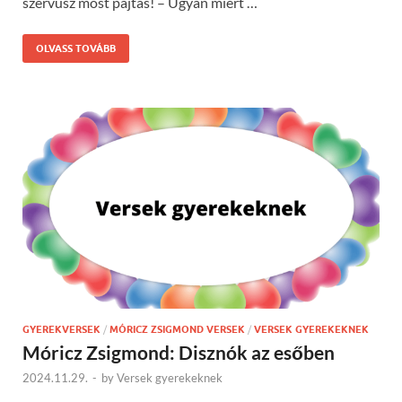
szervusz most pajtás! – Ugyan miért …
OLVASS TOVÁBB
GYEREKVERSEK
/
MÓRICZ ZSIGMOND VERSEK
/
VERSEK GYEREKEKNEK
Móricz Zsigmond: Disznók az esőben
2024.11.29.
-
by
Versek gyerekeknek