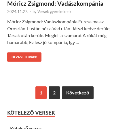
Móricz Zsigmond: Vadászkompánia
2024.11.27.
-
by
Versek gyerekeknek
Móricz Zsigmond: Vadászkompánia Furcsa ma az
Oroszlán. Lustán néz a Vad után. Játszi kedve derüle,
Társak után kerüle. Megleli a szamarat A rókát még
hamarabb, Ez lesz jó kompánia, Igy …
OLVASS TOVÁBB
1
2
Következő
KÖTELEZŐ VERSEK
Kötelező versek