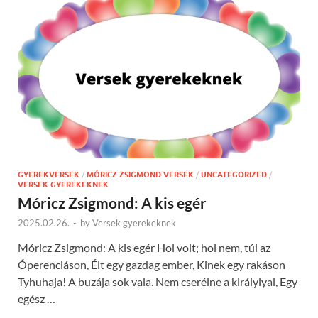
GYEREKVERSEK
/
MÓRICZ ZSIGMOND VERSEK
/
UNCATEGORIZED
/
VERSEK GYEREKEKNEK
Móricz Zsigmond: A kis egér
2025.02.26.
-
by
Versek gyerekeknek
Móricz Zsigmond: A kis egér Hol volt; hol nem, túl az
Óperenciáson, Élt egy gazdag ember, Kinek egy rakáson
Tyhuhaja! A buzája sok vala. Nem cserélne a királylyal, Egy
egész …