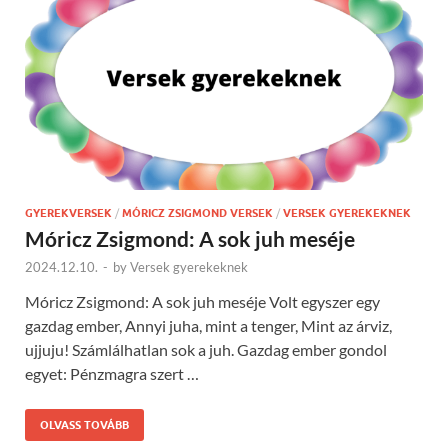
GYEREKVERSEK
/
MÓRICZ ZSIGMOND VERSEK
/
VERSEK GYEREKEKNEK
Móricz Zsigmond: A sok juh meséje
2024.12.10.
-
by
Versek gyerekeknek
Móricz Zsigmond: A sok juh meséje Volt egyszer egy
gazdag ember, Annyi juha, mint a tenger, Mint az árviz,
ujjuju! Számlálhatlan sok a juh. Gazdag ember gondol
egyet: Pénzmagra szert …
OLVASS TOVÁBB