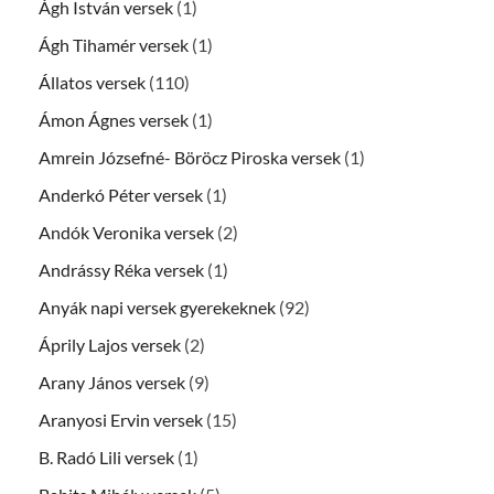
Ágh István versek
(1)
Ágh Tihamér versek
(1)
Állatos versek
(110)
Ámon Ágnes versek
(1)
Amrein Józsefné- Böröcz Piroska versek
(1)
Anderkó Péter versek
(1)
Andók Veronika versek
(2)
Andrássy Réka versek
(1)
Anyák napi versek gyerekeknek
(92)
Áprily Lajos versek
(2)
Arany János versek
(9)
Aranyosi Ervin versek
(15)
B. Radó Lili versek
(1)