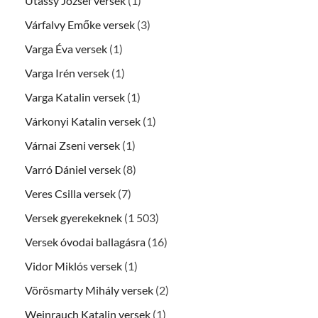
Utassy József versek
(1)
Várfalvy Emőke versek
(3)
Varga Éva versek
(1)
Varga Irén versek
(1)
Varga Katalin versek
(1)
Várkonyi Katalin versek
(1)
Várnai Zseni versek
(1)
Varró Dániel versek
(8)
Veres Csilla versek
(7)
Versek gyerekeknek
(1 503)
Versek óvodai ballagásra
(16)
Vidor Miklós versek
(1)
Vörösmarty Mihály versek
(2)
Weinrauch Katalin versek
(1)