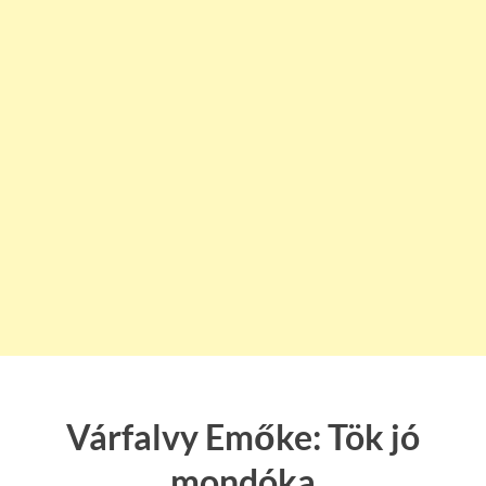
Várfalvy Emőke: Tök jó
mondóka