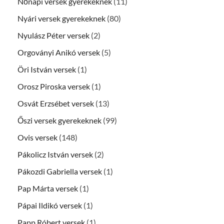
Nőnapi versek gyerekeknek
(11)
Nyári versek gyerekeknek
(80)
Nyulász Péter versek
(2)
Orgoványi Anikó versek
(5)
Öri István versek
(1)
Orosz Piroska versek
(1)
Osvát Erzsébet versek
(13)
Őszi versek gyerekeknek
(99)
Ovis versek
(148)
Pákolicz István versek
(2)
Pákozdi Gabriella versek
(1)
Pap Márta versek
(1)
Pápai Ildikó versek
(1)
Papp Róbert versek
(1)