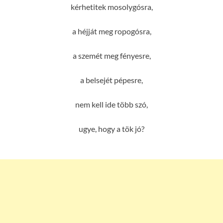
kérhetitek mosolygósra,
a héjját meg ropogósra,
a szemét meg fényesre,
a belsejét pépesre,
nem kell ide több szó,
ugye, hogy a tök jó?