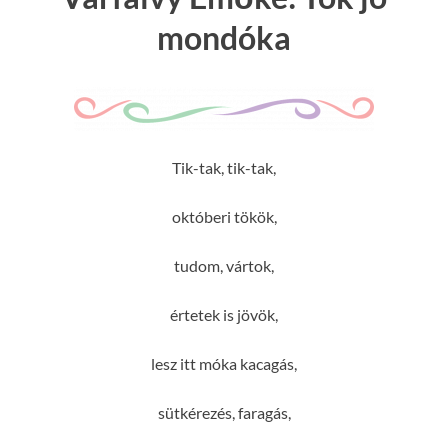
mondóka
Tik-tak, tik-tak,
októberi tökök,
tudom, vártok,
értetek is jövök,
lesz itt móka kacagás,
sütkérezés, faragás,