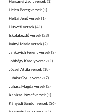
Harsányi Zsolt versek
(1)
Helen Bereg versek
(1)
Heltai Jenő versek
(1)
Húsvéti versek
(41)
Iskolakezdő versek
(23)
Iványi Mária versek
(2)
Jankovich Ferenc versek
(3)
Jobbágy Károly versek
(1)
József Attila versek
(18)
Juhász Gyula versek
(7)
Juhász Magda versek
(2)
Kanizsa József versek
(1)
Kányádi Sándor versek
(36)
Kapuvári Lídia versek
(1)