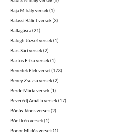
Babits Mihály versek
(5)
Baja Mihály versek
(1)
Balassi Bálint versek
(3)
Ballagásra
(21)
Balogh József versek
(1)
Bars Sári versek
(2)
Bartos Erika versek
(1)
Benedek Elek versei
(173)
Beney Zsuzsa versek
(2)
Berde Mária versek
(1)
Bezerédj Amália versek
(17)
Bódás János versek
(2)
Bódi Irén versek
(1)
Bodor Miklós versek
(1)