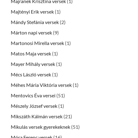
Majranek Krisztina versek
(1)
Majtényi Erik versek
(1)
Mándy Stefánia versek
(2)
Márton napi versek
(9)
Martonosi Mirella versek
(1)
Matos Maja versek
(1)
Mayer Mihály versek
(1)
Mécs László versek
(1)
Méhes Mária Viktória versek
(1)
Mentovics Éva versei
(51)
Mészely József versek
(1)
Mikszáth Kálmán versek
(21)
Mikulás versek gyerekeknek
(51)
Móra Ferenc versek
(16)