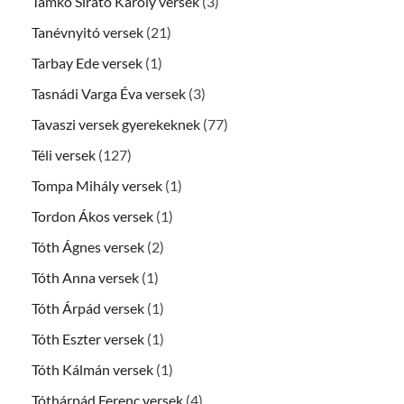
Tamkó Sirató Károly versek
(3)
Tanévnyitó versek
(21)
Tarbay Ede versek
(1)
Tasnádi Varga Éva versek
(3)
Tavaszi versek gyerekeknek
(77)
Téli versek
(127)
Tompa Mihály versek
(1)
Tordon Ákos versek
(1)
Tóth Ágnes versek
(2)
Tóth Anna versek
(1)
Tóth Árpád versek
(1)
Tóth Eszter versek
(1)
Tóth Kálmán versek
(1)
Tóthárpád Ferenc versek
(4)