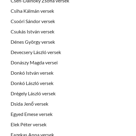
Cseh-Dálnoky Zsófia versek
Csiha Kálmán versek
Csoóri Sándor versek
Csukás István versek
Dénes György versek
Devecsery László versek
Donászy Magda versei
Donkó István versek
Donkó László versek
Drégely László versek
Dsida Jenő versek
Egyed Emese versek
Elek Péter versek
Fazekas Anna versek