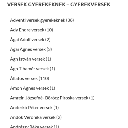
VERSEK GYEREKEKNEK – GYEREKVERSEK
Adventi versek gyerekeknek
(38)
Ady Endre versek
(10)
Ágai Adolf versek
(2)
Ágai Ágnes versek
(3)
Ágh István versek
(1)
Ágh Tihamér versek
(1)
Állatos versek
(110)
Ámon Ágnes versek
(1)
Amrein Józsefné- Böröcz Piroska versek
(1)
Anderkó Péter versek
(1)
Andók Veronika versek
(2)
Andrássy Réka versek
(1)