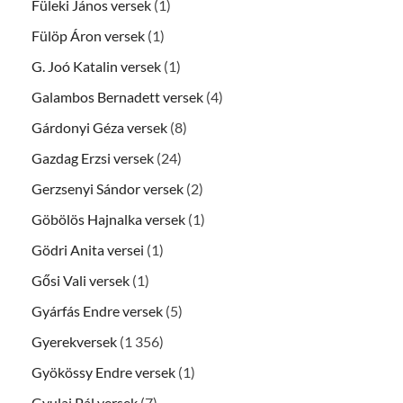
Füleki János versek
(1)
Fülöp Áron versek
(1)
G. Joó Katalin versek
(1)
Galambos Bernadett versek
(4)
Gárdonyi Géza versek
(8)
Gazdag Erzsi versek
(24)
Gerzsenyi Sándor versek
(2)
Göbölös Hajnalka versek
(1)
Gödri Anita versei
(1)
Gősi Vali versek
(1)
Gyárfás Endre versek
(5)
Gyerekversek
(1 356)
Gyökössy Endre versek
(1)
Gyulai Pál versek
(7)