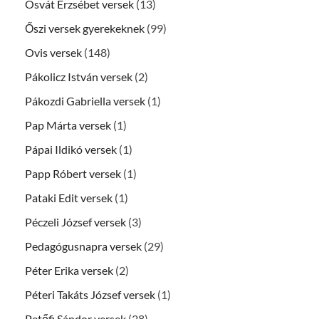
Osvát Erzsébet versek
(13)
Őszi versek gyerekeknek
(99)
Ovis versek
(148)
Pákolicz István versek
(2)
Pákozdi Gabriella versek
(1)
Pap Márta versek
(1)
Pápai Ildikó versek
(1)
Papp Róbert versek
(1)
Pataki Edit versek
(1)
Péczeli József versek
(3)
Pedagógusnapra versek
(29)
Péter Erika versek
(2)
Péteri Takáts József versek
(1)
Petőfi Sándor versek
(28)