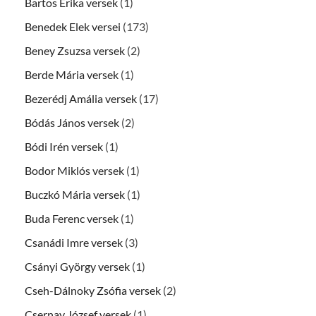
Bartos Erika versek
(1)
Benedek Elek versei
(173)
Beney Zsuzsa versek
(2)
Berde Mária versek
(1)
Bezerédj Amália versek
(17)
Bódás János versek
(2)
Bódi Irén versek
(1)
Bodor Miklós versek
(1)
Buczkó Mária versek
(1)
Buda Ferenc versek
(1)
Csanádi Imre versek
(3)
Csányi György versek
(1)
Cseh-Dálnoky Zsófia versek
(2)
Csernay József versek
(1)