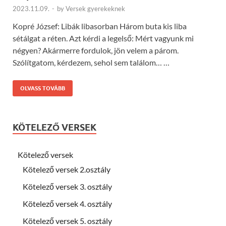
2023.11.09.
-
by
Versek gyerekeknek
Kopré József: Libák libasorban Három buta kis liba
sétálgat a réten. Azt kérdi a legelső: Mért vagyunk mi
négyen? Akármerre fordulok, jön velem a párom.
Szólítgatom, kérdezem, sehol sem találom… …
OLVASS TOVÁBB
KÖTELEZŐ VERSEK
Kötelező versek
Kötelező versek 2.osztály
Kötelező versek 3. osztály
Kötelező versek 4. osztály
Kötelező versek 5. osztály