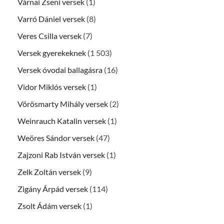
Várnai Zseni versek
(1)
Varró Dániel versek
(8)
Veres Csilla versek
(7)
Versek gyerekeknek
(1 503)
Versek óvodai ballagásra
(16)
Vidor Miklós versek
(1)
Vörösmarty Mihály versek
(2)
Weinrauch Katalin versek
(1)
Weöres Sándor versek
(47)
Zajzoni Rab István versek
(1)
Zelk Zoltán versek
(9)
Zigány Árpád versek
(114)
Zsolt Ádám versek
(1)