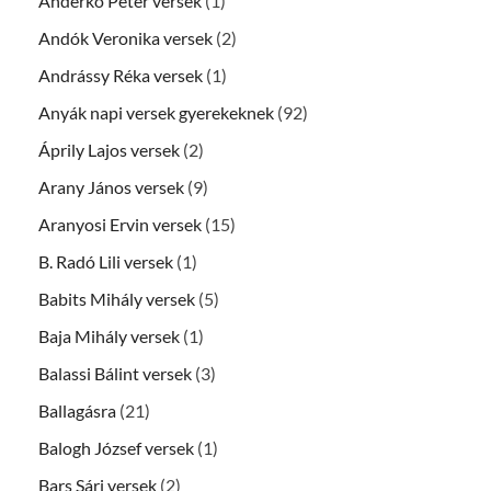
Anderkó Péter versek
(1)
Andók Veronika versek
(2)
Andrássy Réka versek
(1)
Anyák napi versek gyerekeknek
(92)
Áprily Lajos versek
(2)
Arany János versek
(9)
Aranyosi Ervin versek
(15)
B. Radó Lili versek
(1)
Babits Mihály versek
(5)
Baja Mihály versek
(1)
Balassi Bálint versek
(3)
Ballagásra
(21)
Balogh József versek
(1)
Bars Sári versek
(2)