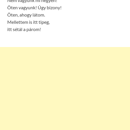
Nem vagyunk mi négyen!
Öten vagyunk! Úgy bizony!
Öten, ahogy látom.
Mellettem is itt tipeg,
itt sétál a párom!