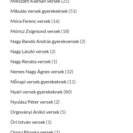
Mikszáth Kálmán versek
(21)
Mikulás versek gyerekeknek
(51)
Móra Ferenc versek
(16)
Móricz Zsigmond versek
(18)
Nagy Bandó András gyerekversek
(2)
Nagy László versek
(2)
Nagy Renáta versek
(1)
Nemes Nagy Ágnes versek
(32)
Nőnapi versek gyerekeknek
(11)
Nyári versek gyerekeknek
(80)
Nyulász Péter versek
(2)
Orgoványi Anikó versek
(5)
Öri István versek
(1)
Orosz Piroska versek
(1)