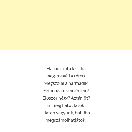
Három buta kis liba
meg-megáll a réten.
Megszólal a harmadik:
Ezt magam sem értem!
Először négy? Aztán öt?
Én meg hatot látok!
Hatan vagyunk, hat liba
megszámolhatjátok!