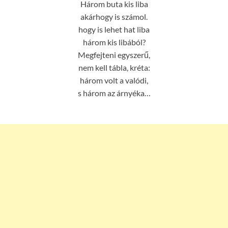
Három buta kis liba
akárhogy is számol.
hogy is lehet hat liba
három kis libából?
Megfejteni egyszerű,
nem kell tábla, kréta:
három volt a valódi,
s három az árnyéka…