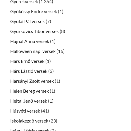
Gyerekversek
(1 354)
Gyökössy Endre versek
(1)
Gyulai Pál versek
(7)
Gyurkovics Tibor versek
(8)
Hajnal Anna versek
(1)
Halloween napi versek
(16)
Hárs Ernő versek
(1)
Hárs László versek
(3)
Harsányi Zsolt versek
(1)
Helen Bereg versek
(1)
Heltai Jenő versek
(1)
Húsvéti versek
(41)
Iskolakezdő versek
(23)
Iványi Mária versek
(2)