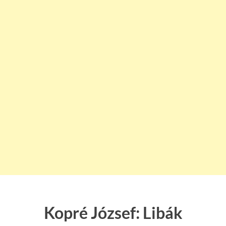
Kopré József: Libák