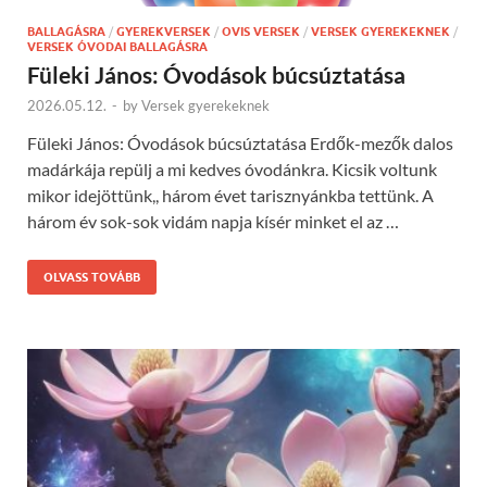
BALLAGÁSRA
/
GYEREKVERSEK
/
OVIS VERSEK
/
VERSEK GYEREKEKNEK
/
VERSEK ÓVODAI BALLAGÁSRA
Füleki János: Óvodások búcsúztatása
2026.05.12.
-
by
Versek gyerekeknek
Füleki János: Óvodások búcsúztatása Erdők-mezők dalos
madárkája repülj a mi kedves óvodánkra. Kicsik voltunk
mikor idejöttünk,, három évet tarisznyánkba tettünk. A
három év sok-sok vidám napja kísér minket el az …
OLVASS TOVÁBB