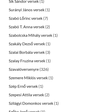
Sík Sándor versek
(1)
Surányi János versek
(1)
Szabó Lőrinc versek
(7)
Szabó T. Anna versek
(2)
Szabolcska Mihály versek
(1)
Szakály Dezső versek
(1)
Szalai Borbála versek
(3)
Szalay Fruzina versek
(1)
Szavalóversenyre
(326)
Szemere Miklós versek
(1)
Szép Ernő versek
(1)
Szepesi Attila versek
(2)
Szilágyi Domonkos versek
(1)
Szőke Jenő versek
(1)