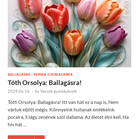
BALLAGÁSRA
/
VERSEK GYEREKEKNEK
Tóth Orsolya: Ballagásra!
2024.06.16.
-
by
Versek gyerekeknek
Tóth Orsolya: Ballagásra! Itt van hát ez a nap is, Nem
vártuk eljött mégis. Könnyeink hullanak emlékeink
poraira, S lágy zenének szól dallama. Az életet élni kell, Ha
hív hát …