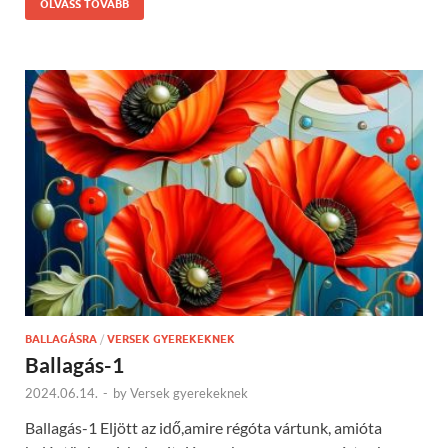
OLVASS TOVÁBB
BALLAGÁSRA
/
VERSEK GYEREKEKNEK
Ballagás-1
2024.06.14.
-
by
Versek gyerekeknek
Ballagás-1 Eljött az idő,amire régóta vártunk, amióta