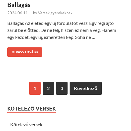
Ballagás
2024.06.11.
-
by
Versek gyerekeknek
Ballagás Az életed egy új fordulatot vesz, Egy régi ajtó
zárul be előtted. De ne félj, hiszen ez nem a vég, Hanem
egy kezdet, egy új, ismeretlen kép. Soha ne …
OLVASS TOVÁBB
1
2
3
Következő
KÖTELEZŐ VERSEK
Kötelező versek