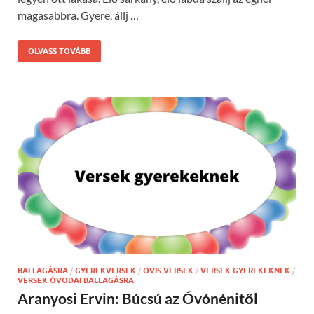
magasabbra. Gyere, állj …
OLVASS TOVÁBB
BALLAGÁSRA
/
GYEREKVERSEK
/
OVIS VERSEK
/
VERSEK GYEREKEKNEK
/
VERSEK ÓVODAI BALLAGÁSRA
Aranyosi Ervin: Búcsú az Óvónénitől