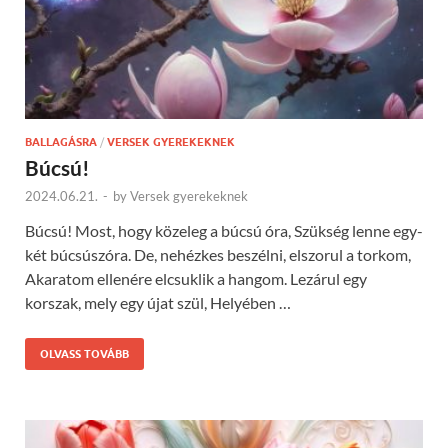
BALLAGÁSRA
/
VERSEK GYEREKEKNEK
Búcsú!
2024.06.21.
-
by
Versek gyerekeknek
Búcsú! Most, hogy közeleg a búcsú óra, Szükség lenne egy-
két búcsúszóra. De, nehézkes beszélni, elszorul a torkom,
Akaratom ellenére elcsuklik a hangom. Lezárul egy
korszak, mely egy újat szül, Helyében …
OLVASS TOVÁBB