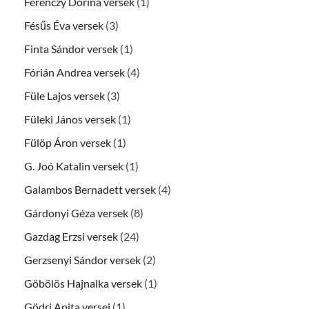
Ferenczy Dorina versek
(1)
Fésűs Éva versek
(3)
Finta Sándor versek
(1)
Fórián Andrea versek
(4)
Füle Lajos versek
(3)
Füleki János versek
(1)
Fülöp Áron versek
(1)
G. Joó Katalin versek
(1)
Galambos Bernadett versek
(4)
Gárdonyi Géza versek
(8)
Gazdag Erzsi versek
(24)
Gerzsenyi Sándor versek
(2)
Göbölös Hajnalka versek
(1)
Gödri Anita versei
(1)