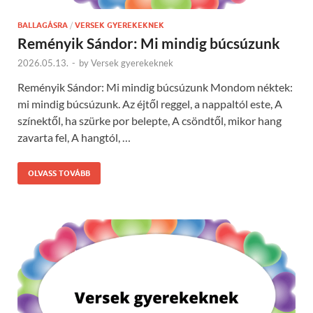
BALLAGÁSRA
/
VERSEK GYEREKEKNEK
Reményik Sándor: Mi mindig búcsúzunk
2026.05.13.
-
by
Versek gyerekeknek
Reményik Sándor: Mi mindig búcsúzunk Mondom néktek:
mi mindig búcsúzunk. Az éjtől reggel, a nappaltól este, A
színektől, ha szürke por belepte, A csöndtől, mikor hang
zavarta fel, A hangtól, …
OLVASS TOVÁBB