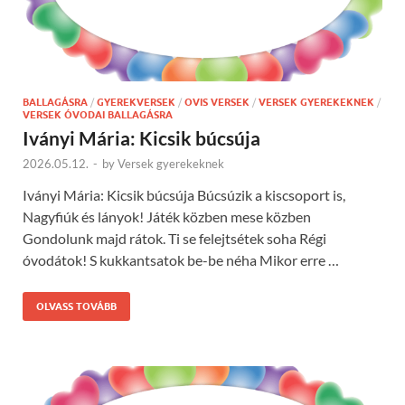
BALLAGÁSRA
/
GYEREKVERSEK
/
OVIS VERSEK
/
VERSEK GYEREKEKNEK
/
VERSEK ÓVODAI BALLAGÁSRA
Iványi Mária: Kicsik búcsúja
2026.05.12.
-
by
Versek gyerekeknek
Iványi Mária: Kicsik búcsúja Búcsúzik a kiscsoport is,
Nagyfiúk és lányok! Játék közben mese közben
Gondolunk majd rátok. Ti se felejtsétek soha Régi
óvodátok! S kukkantsatok be-be néha Mikor erre …
OLVASS TOVÁBB