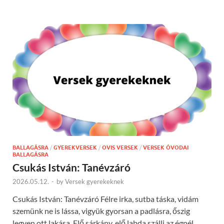
BALLAGÁSRA
/
GYEREKVERSEK
/
OVIS VERSEK
/
VERSEK ÓVODAI
BALLAGÁSRA
Csukás István: Tanévzáró
2026.05.12.
-
by
Versek gyerekeknek
Csukás István: Tanévzáró Félre irka, sutba táska, vidám
szemünk ne is lássa, vigyük gyorsan a padlásra, őszig
legyen ott lakása. Elő sárkány, elő labda szállj az égnél