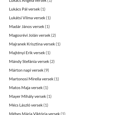
Lukács Angéla versek
(1)
Lukács Pál versek
(1)
Lukátsi Vilma versek
(1)
Madár János versek
(1)
Magosrévi Jolán versek
(2)
Majranek Krisztina versek
(1)
Majtényi Erik versek
(1)
Mándy Stefánia versek
(2)
Márton napi versek
(9)
Martonosi Mirella versek
(1)
Matos Maja versek
(1)
Mayer Mihály versek
(1)
Mécs László versek
(1)
Méhes Mária Viktória versek
(1)