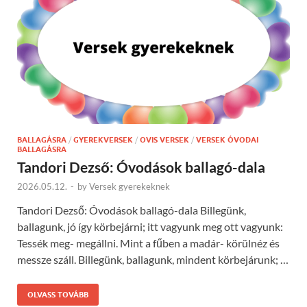
BALLAGÁSRA
/
GYEREKVERSEK
/
OVIS VERSEK
/
VERSEK ÓVODAI
BALLAGÁSRA
Tandori Dezső: Óvodások ballagó-dala
2026.05.12.
-
by
Versek gyerekeknek
Tandori Dezső: Óvodások ballagó-dala Billegünk,
ballagunk, jó így körbejárni; itt vagyunk meg ott vagyunk:
Tessék meg- megállni. Mint a fűben a madár- körülnéz és
messze száll. Billegünk, ballagunk, mindent körbejárunk; …
OLVASS TOVÁBB