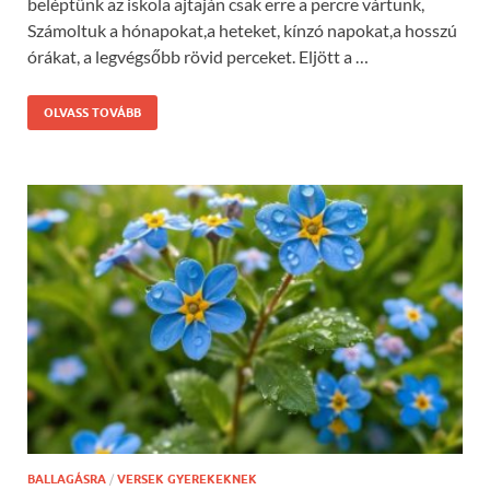
beléptünk az iskola ajtaján csak erre a percre vártunk,
Számoltuk a hónapokat,a heteket, kínzó napokat,a hosszú
órákat, a legvégsőbb rövid perceket. Eljött a …
OLVASS TOVÁBB
BALLAGÁSRA
/
VERSEK GYEREKEKNEK