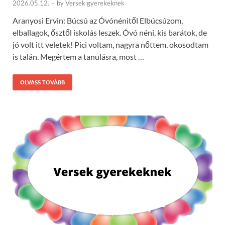
2026.05.12.
-
by
Versek gyerekeknek
Aranyosi Ervin: Búcsú az Óvónénitől Elbúcsúzom,
elballagok, ősztől iskolás leszek. Óvó néni, kis barátok, de
jó volt itt veletek! Pici voltam, nagyra nőttem, okosodtam
is talán. Megértem a tanulásra, most …
OLVASS TOVÁBB