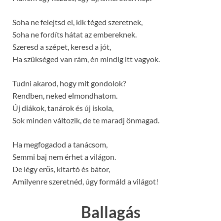
Soha ne felejtsd el, kik téged szeretnek,
Soha ne fordíts hátat az embereknek.
Szeresd a szépet, keresd a jót,
Ha szükséged van rám, én mindig itt vagyok.
Tudni akarod, hogy mit gondolok?
Rendben, neked elmondhatom.
Új diákok, tanárok és új iskola,
Sok minden változik, de te maradj önmagad.
Ha megfogadod a tanácsom,
Semmi baj nem érhet a világon.
De légy erős, kitartó és bátor,
Amilyenre szeretnéd, úgy formáld a világot!
Ballagás