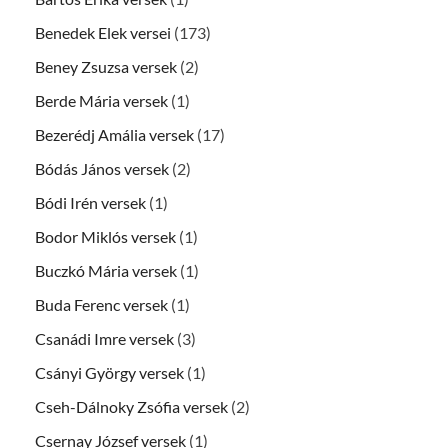
Benedek Elek versei
(173)
Beney Zsuzsa versek
(2)
Berde Mária versek
(1)
Bezerédj Amália versek
(17)
Bódás János versek
(2)
Bódi Irén versek
(1)
Bodor Miklós versek
(1)
Buczkó Mária versek
(1)
Buda Ferenc versek
(1)
Csanádi Imre versek
(3)
Csányi György versek
(1)
Cseh-Dálnoky Zsófia versek
(2)
Csernay József versek
(1)