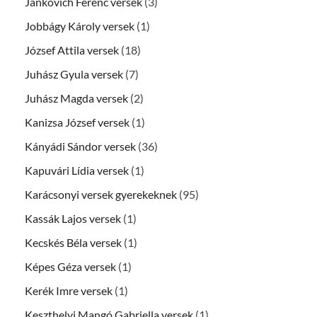
Jankovich Ferenc versek
(3)
Jobbágy Károly versek
(1)
József Attila versek
(18)
Juhász Gyula versek
(7)
Juhász Magda versek
(2)
Kanizsa József versek
(1)
Kányádi Sándor versek
(36)
Kapuvári Lídia versek
(1)
Karácsonyi versek gyerekeknek
(95)
Kassák Lajos versek
(1)
Kecskés Béla versek
(1)
Képes Géza versek
(1)
Kerék Imre versek
(1)
Keszthelyi Mangó Gabriella versek
(1)