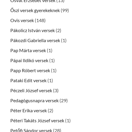
Osvát Erzsébet versek
(13)
Őszi versek gyerekeknek
(99)
Ovis versek
(148)
Pákolicz István versek
(2)
Pákozdi Gabriella versek
(1)
Pap Márta versek
(1)
Pápai Ildikó versek
(1)
Papp Róbert versek
(1)
Pataki Edit versek
(1)
Péczeli József versek
(3)
Pedagógusnapra versek
(29)
Péter Erika versek
(2)
Péteri Takáts József versek
(1)
Petőfi Sándor versek
(28)