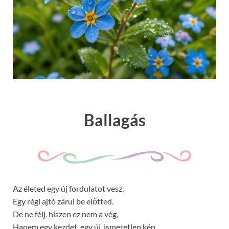
Ballagás
Az életed egy új fordulatot vesz,
Egy régi ajtó zárul be előtted.
De ne félj, hiszen ez nem a vég,
Hanem egy kezdet, egy új, ismeretlen kép.