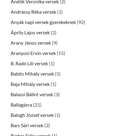
Andók Veronika versek
(2)
Andrássy Réka versek
(1)
Anyák napi versek gyerekeknek
(92)
Áprily Lajos versek
(2)
Arany János versek
(9)
Aranyosi Ervin versek
(15)
B. Radó Lili versek
(1)
Babits Mihály versek
(5)
Baja Mihály versek
(1)
Balassi Bálint versek
(3)
Ballagásra
(21)
Balogh József versek
(1)
Bars Sári versek
(2)
Bartos Erika versek
(1)