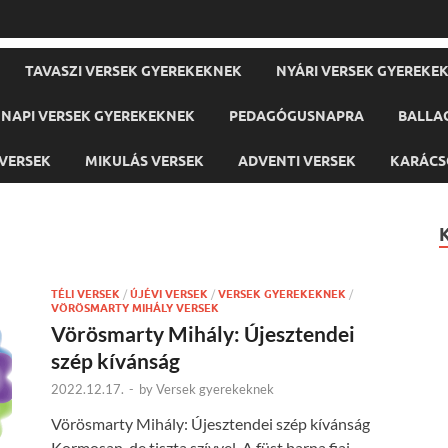
TAVASZI VERSEK GYEREKEKNEK
NYÁRI VERSEK GYEREKE
NAPI VERSEK GYEREKEKNEK
PEDAGÓGUSNAPRA
BALLA
VERSEK
MIKULÁS VERSEK
ADVENTI VERSEK
KARÁCS
TÉLI VERSEK
/
ÚJÉVI VERSEK
/
VERSEK GYEREKEKNEK
/
VÖRÖSMARTY MIHÁLY VERSEK
Vörösmarty Mihály: Újesztendei
szép kívánság
2022.12.17.
-
by
Versek gyerekeknek
Vörösmarty Mihály: Újesztendei szép kívánság
Kormosan, de tiszta szívvel, A füst barna fiai