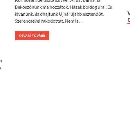
Beköszönünk ma hozzátok, Házak boldog urai. És
kivánunk, és ohajtunk Újnál újabb esztendőt,
Szerencsével rakodottat, Nem is …
OLVASS TOVÁBB
on
n