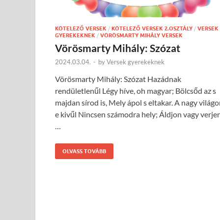
KÖTELEZŐ VERSEK
/
KÖTELEZŐ VERSEK 2.OSZTÁLY
/
VERSEK
GYEREKEKNEK
/
VÖRÖSMARTY MIHÁLY VERSEK
Vörösmarty Mihály: Szózat
2024.03.04.
-
by
Versek gyerekeknek
Vörösmarty Mihály: Szózat Hazádnak
rendületlenűl Légy híve, oh magyar; Bölcsőd az s
majdan sírod is, Mely ápol s eltakar. A nagy világ
e kivűl Nincsen számodra hely; Áldjon vagy verje
…
OLVASS TOVÁBB