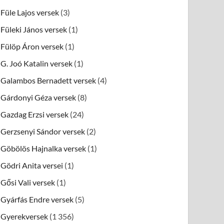
Füle Lajos versek
(3)
Füleki János versek
(1)
Fülöp Áron versek
(1)
G. Joó Katalin versek
(1)
Galambos Bernadett versek
(4)
Gárdonyi Géza versek
(8)
Gazdag Erzsi versek
(24)
Gerzsenyi Sándor versek
(2)
Göbölös Hajnalka versek
(1)
Gödri Anita versei
(1)
Gősi Vali versek
(1)
Gyárfás Endre versek
(5)
Gyerekversek
(1 356)