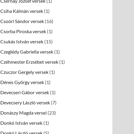
Csernay József versek
(1)
Csiha Kálmán versek
(1)
Csoóri Sándor versek
(16)
Csorba Piroska versek
(1)
Csukás István versek
(15)
Czeglédy Gabriella versek
(1)
Czéhmester Erzsébet versek
(1)
Czuczor Gergely versek
(1)
Dénes György versek
(1)
Devecseri Gábor versek
(1)
Devecsery László versek
(7)
Donászy Magda versei
(23)
Donkó István versek
(1)
Donkó László versek
(5)