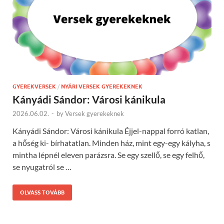
GYEREKVERSEK
/
NYÁRI VERSEK GYEREKEKNEK
Kányádi Sándor: Városi kánikula
2026.06.02.
-
by
Versek gyerekeknek
Kányádi Sándor: Városi kánikula Éjjel-nappal forró katlan,
a hőség ki- bírhatatlan. Minden ház, mint egy-egy kályha, s
mintha lépnél eleven parázsra. Se egy szellő, se egy felhő,
se nyugatról se …
OLVASS TOVÁBB