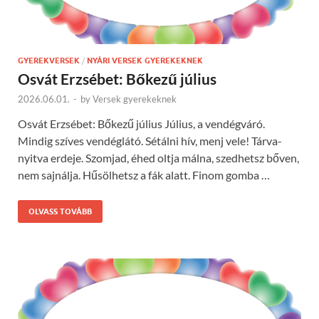
GYEREKVERSEK
/
NYÁRI VERSEK GYEREKEKNEK
Osvát Erzsébet: Bőkezű július
2026.06.01.
-
by
Versek gyerekeknek
Osvát Erzsébet: Bőkezű július Július, a vendégváró.
Mindig szíves vendéglátó. Sétálni hív, menj vele! Tárva-
nyitva erdeje. Szomjad, éhed oltja málna, szedhetsz bőven,
nem sajnálja. Hűsölhetsz a fák alatt. Finom gomba …
OLVASS TOVÁBB