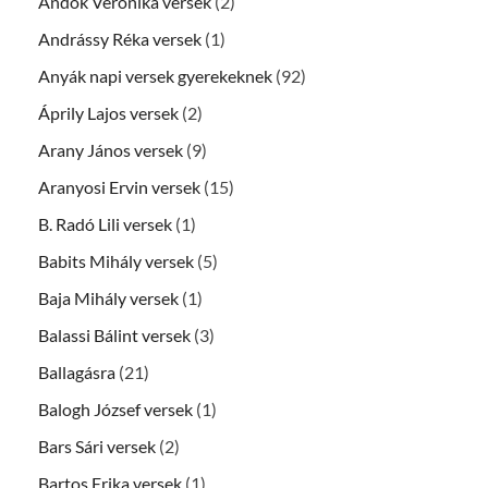
Andók Veronika versek
(2)
Andrássy Réka versek
(1)
Anyák napi versek gyerekeknek
(92)
Áprily Lajos versek
(2)
Arany János versek
(9)
Aranyosi Ervin versek
(15)
B. Radó Lili versek
(1)
Babits Mihály versek
(5)
Baja Mihály versek
(1)
Balassi Bálint versek
(3)
Ballagásra
(21)
Balogh József versek
(1)
Bars Sári versek
(2)
Bartos Erika versek
(1)