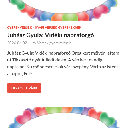
GYEREKVERSEK
/
NYÁRI VERSEK GYEREKEKNEK
Juhász Gyula: Vidéki napraforgó
2026.06.02.
-
by
Versek gyerekeknek
Juhász Gyula: Vidéki napraforgó Öreg kert mélyén láttam
őt Tikkasztó nyár fülledt delén. A vén kert mindig
naptalan, S ő csöndesen csak várt szegény. Várta az istent,
a napot, Felé …
OLVASS TOVÁBB