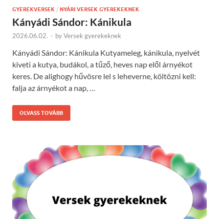
GYEREKVERSEK
/
NYÁRI VERSEK GYEREKEKNEK
Kányádi Sándor: Kánikula
2026.06.02.
-
by
Versek gyerekeknek
Kányádi Sándor: Kánikula Kutyameleg, kánikula, nyelvét
kiveti a kutya, budákol, a tűző, heves nap elől árnyékot
keres. De alighogy hűvösre lel s leheverne, költözni kell:
falja az árnyékot a nap, …
OLVASS TOVÁBB