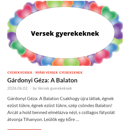
GYEREKVERSEK
/
NYÁRI VERSEK GYEREKEKNEK
Gárdonyi Géza: A Balaton
2026.06.02.
-
by
Versek gyerekeknek
Gárdonyi Géza: A Balaton Csakhogy újra látlak, égnek
ezüst tükre, égnek ezüst tükre, szép csöndes Balaton!
Arcát a hold benned elmélázva nézi, s csillagos fátyolát
átvonja Tihanyon. Leülök egy kőre …