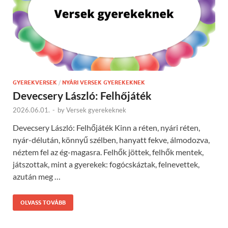
GYEREKVERSEK
/
NYÁRI VERSEK GYEREKEKNEK
Devecsery László: Felhőjáték
2026.06.01.
-
by
Versek gyerekeknek
Devecsery László: Felhőjáték Kinn a réten, nyári réten,
nyár-délután, könnyű szélben, hanyatt fekve, álmodozva,
néztem fel az ég-magasra. Felhők jöttek, felhők mentek,
játszottak, mint a gyerekek: fogócskáztak, felnevettek,
azután meg …
OLVASS TOVÁBB