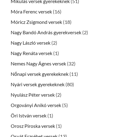
Mikulás versek gyerekeknek
(51)
Móra Ferenc versek
(16)
Móricz Zsigmond versek
(18)
Nagy Bandó András gyerekversek
(2)
Nagy László versek
(2)
Nagy Renáta versek
(1)
Nemes Nagy Ágnes versek
(32)
Nőnapi versek gyerekeknek
(11)
Nyári versek gyerekeknek
(80)
Nyulász Péter versek
(2)
Orgoványi Anikó versek
(5)
Öri István versek
(1)
Orosz Piroska versek
(1)
Osvát Erzsébet versek
(13)