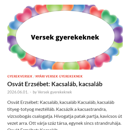
GYEREKVERSEK
/
NYÁRI VERSEK GYEREKEKNEK
Osvát Erzsébet: Kacsaláb, kacsaláb
2026.06.01.
-
by
Versek gyerekeknek
Osvát Erzsébet: Kacsaláb, kacsaláb Kacsaláb, kacsaláb
tityeg-totyog meztélláb. Kacsázik a kacsastrandra,
vízcsobogás csalogatja. Hívogatja patak partja, kavicsos út
vezet arra. Ott várja száz társa, egynek sincs strandruhája.
Osvát Erzsébet: Kacsaláb, …