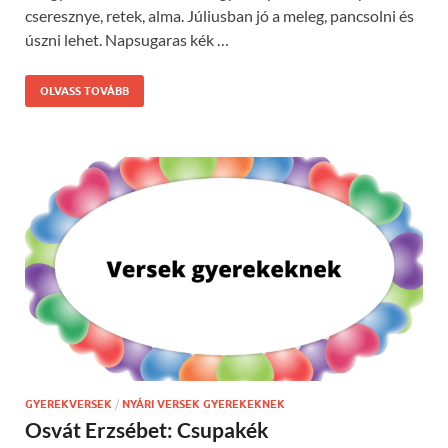
cseresznye, retek, alma. Júliusban jó a meleg, pancsolni és
úszni lehet. Napsugaras kék …
OLVASS TOVÁBB
GYEREKVERSEK
/
NYÁRI VERSEK GYEREKEKNEK
Osvát Erzsébet: Csupakék