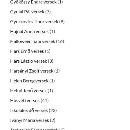
Gyökössy Endre versek
(1)
Gyulai Pál versek
(7)
Gyurkovics Tibor versek
(8)
Hajnal Anna versek
(1)
Halloween napi versek
(16)
Hárs Ernő versek
(1)
Hárs László versek
(3)
Harsányi Zsolt versek
(1)
Helen Bereg versek
(1)
Heltai Jenő versek
(1)
Húsvéti versek
(41)
Iskolakezdő versek
(23)
Iványi Mária versek
(2)
Jankovich Ferenc versek
(3)