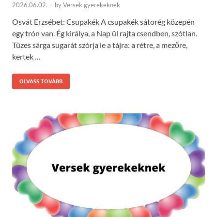
2026.06.02.
-
by
Versek gyerekeknek
Osvát Erzsébet: Csupakék A csupakék sátorég közepén
egy trón van. Ég királya, a Nap ül rajta csendben, szótlan.
Tüzes sárga sugarát szórja le a tájra: a rétre, a mezőre,
kertek …
OLVASS TOVÁBB