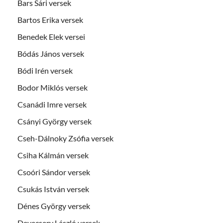
Bars Sári versek
Bartos Erika versek
Benedek Elek versei
Bódás János versek
Bódi Irén versek
Bodor Miklós versek
Csanádi Imre versek
Csányi György versek
Cseh-Dálnoky Zsófia versek
Csiha Kálmán versek
Csoóri Sándor versek
Csukás István versek
Dénes György versek
Devecsery László versek