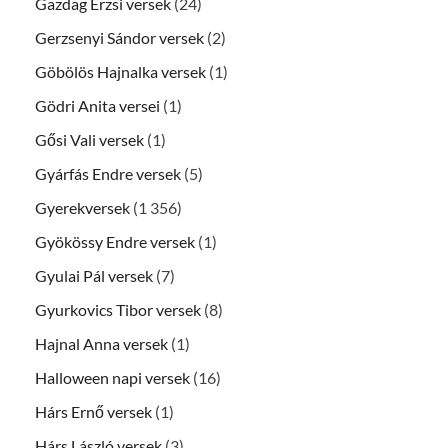
Gazdag Erzsi versek
(24)
Gerzsenyi Sándor versek
(2)
Göbölös Hajnalka versek
(1)
Gödri Anita versei
(1)
Gősi Vali versek
(1)
Gyárfás Endre versek
(5)
Gyerekversek
(1 356)
Gyökössy Endre versek
(1)
Gyulai Pál versek
(7)
Gyurkovics Tibor versek
(8)
Hajnal Anna versek
(1)
Halloween napi versek
(16)
Hárs Ernő versek
(1)
Hárs László versek
(3)