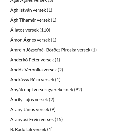
Ágh István versek
(1)
Ágh Tihamér versek
(1)
Állatos versek
(110)
Ámon Ágnes versek
(1)
Amrein Józsefné- Böröcz Piroska versek
(1)
Anderkó Péter versek
(1)
Andók Veronika versek
(2)
Andrássy Réka versek
(1)
Anyák napi versek gyerekeknek
(92)
Áprily Lajos versek
(2)
Arany János versek
(9)
Aranyosi Ervin versek
(15)
B. Radó Lili versek
(1)