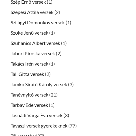
Szép Ernő versek
(1)
Szepesi Attila versek
(2)
Szilágyi Domonkos versek
(1)
Szőke Jenő versek
(1)
Szuhanics Albert versek
(1)
Tábori Piroska versek
(2)
Takács Irén versek
(1)
Tali Gitta versek
(2)
Tamkó Sirató Károly versek
(3)
Tanévnyitó versek
(21)
Tarbay Ede versek
(1)
Tasnádi Varga Éva versek
(3)
Tavaszi versek gyerekeknek
(77)
Téli versek
(127)