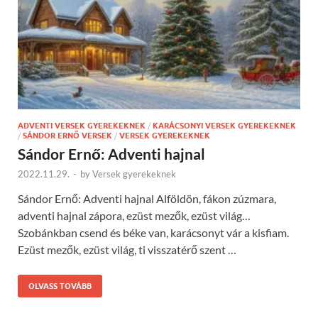
ADVENTI VERSEK GYEREKEKNEK
/
KARÁCSONYI VERSEK GYEREKEKNEK
/
SÁNDOR ERNŐ VERSEK
/
VERSEK GYEREKEKNEK
Sándor Ernő: Adventi hajnal
2022.11.29.
-
by
Versek gyerekeknek
Sándor Ernő: Adventi hajnal Alföldön, fákon zúzmara,
adventi hajnal zápora, ezüst mezők, ezüst világ…
Szobánkban csend és béke van, karácsonyt vár a kisfiam.
Ezüst mezők, ezüst világ, ti visszatérő szent …
OLVASS TOVÁBB