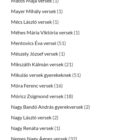
Matos Maja versek
(1)
Mayer Mihály versek
(1)
Mécs László versek
(1)
Méhes Mária Viktória versek
(1)
Mentovics Éva versei
(51)
Mészely József versek
(1)
Mikszáth Kálmán versek
(21)
Mikulás versek gyerekeknek
(51)
Móra Ferenc versek
(16)
Móricz Zsigmond versek
(18)
Nagy Bandó András gyerekversek
(2)
Nagy László versek
(2)
Nagy Renáta versek
(1)
Nemes Nagy Ágnes versek
(32)