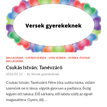
BALLAGÁSRA
/
GYEREKVERSEK
/
OVIS VERSEK
/
VERSEK ÓVODAI
BALLAGÁSRA
Csukás István: Tanévzáró
2026.05.12.
-
by
Versek gyerekeknek
Csukás István: Tanévzáró Félre irka, sutba táska, vidám
szemünk ne is lássa, vigyük gyorsan a padlásra, őszig
legyen ott lakása. Elő sárkány, elő labda szállj az égnél
magasabbra. Gyere, állj …