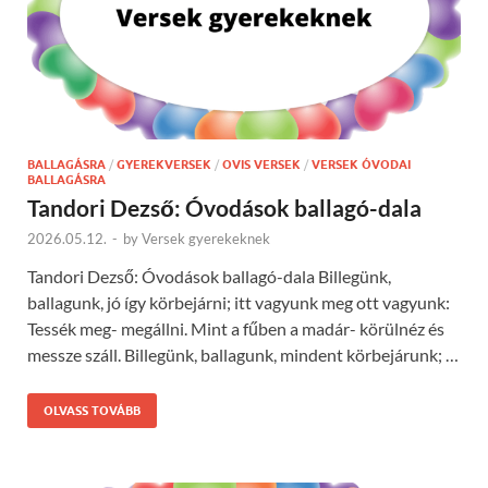
BALLAGÁSRA
/
GYEREKVERSEK
/
OVIS VERSEK
/
VERSEK ÓVODAI
BALLAGÁSRA
Tandori Dezső: Óvodások ballagó-dala
2026.05.12.
-
by
Versek gyerekeknek
Tandori Dezső: Óvodások ballagó-dala Billegünk,
ballagunk, jó így körbejárni; itt vagyunk meg ott vagyunk:
Tessék meg- megállni. Mint a fűben a madár- körülnéz és
messze száll. Billegünk, ballagunk, mindent körbejárunk; …
OLVASS TOVÁBB