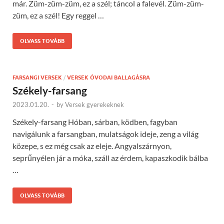
már. Züm-züm-züm, ez a szél; táncol a falevél. Züm-züm-
züm, ez a szél! Egy reggel …
OLVASS TOVÁBB
FARSANGI VERSEK
/
VERSEK ÓVODAI BALLAGÁSRA
Székely-farsang
2023.01.20.
-
by
Versek gyerekeknek
Székely-farsang Hóban, sárban, ködben, fagyban
navigálunk a farsangban, mulatságok ideje, zeng a világ
közepe, s ez még csak az eleje. Angyalszárnyon,
seprűnyélen jár a móka, száll az érdem, kapaszkodik bálba
…
OLVASS TOVÁBB