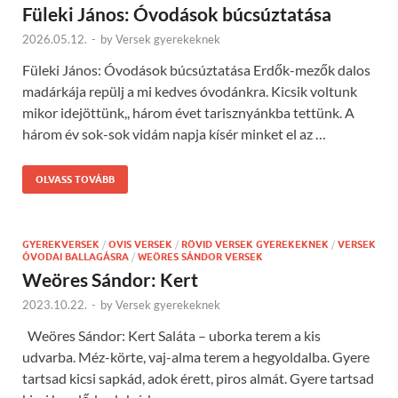
Füleki János: Óvodások búcsúztatása
2026.05.12.
-
by
Versek gyerekeknek
Füleki János: Óvodások búcsúztatása Erdők-mezők dalos
madárkája repülj a mi kedves óvodánkra. Kicsik voltunk
mikor idejöttünk,, három évet tarisznyánkba tettünk. A
három év sok-sok vidám napja kísér minket el az …
OLVASS TOVÁBB
GYEREKVERSEK
/
OVIS VERSEK
/
RÖVID VERSEK GYEREKEKNEK
/
VERSEK
ÓVODAI BALLAGÁSRA
/
WEÖRES SÁNDOR VERSEK
Weöres Sándor: Kert
2023.10.22.
-
by
Versek gyerekeknek
Weöres Sándor: Kert Saláta – uborka terem a kis
udvarba. Méz-körte, vaj-alma terem a hegyoldalba. Gyere
tartsad kicsi sapkád, adok érett, piros almát. Gyere tartsad