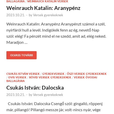
BALLAGÁSRA
/
WEINRAUCH KATALIN VERSEK
Weinrauch Katalin: Aranypénz
2023.10.21.
-
by
Versek gyerekeknek
Weinrauch Katalin: Aranypénz Aranypénzt számol a szél,
nyírfáról hull a levél. Indigókék fenn az ég, nevető Nap
szól: elég! Fa pénzét mind el ne szedd, amit ad, elég neked.
Maradjon …
OLVASS TOVÁBB
CSUKÁS ISTVÁN VERSEK
/
GYEREKVERSEK
/
ŐSZI VERSEK GYEREKEKNEK
/
OVIS VERSEK
/
RÖVID VERSEK GYEREKEKNEK
/
VERSEK ÓVODAI
BALLAGÁSRA
Csukás István: Dalocska
2023.10.21.
-
by
Versek gyerekeknek
Csukás István: Dalocska Csengő szól: gingalló, röppenj
már, pillangó! Pillangó messze jár, volt-nincs nyár, vége