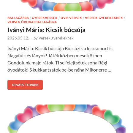
BALLAGÁSRA
/
GYEREKVERSEK
/
OVIS VERSEK
/
VERSEK GYEREKEKNEK
/
VERSEK ÓVODAI BALLAGÁSRA
Iványi Mária: Kicsik búcsúja
2026.05.12.
-
by
Versek gyerekeknek
Iványi Mária: Kicsik búcsúja Búcsúzik a kiscsoport is,
Nagyfiúk és lányok! Játék közben mese közben
Gondolunk majd rátok. Ti se felejtsétek soha Régi
óvodátok! S kukkantsatok be-be néha Mikor erre …
OLVASS TOVÁBB