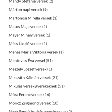
Mándy Stefánia versek
(2)
Márton napi versek
(9)
Martonosi Mirella versek
(1)
Matos Maja versek
(1)
Mayer Mihály versek
(1)
Mécs László versek
(1)
Méhes Mária Viktória versek
(1)
Mentovics Éva versei
(51)
Mészely József versek
(1)
Mikszáth Kálmán versek
(21)
Mikulás versek gyerekeknek
(51)
Móra Ferenc versek
(16)
Móricz Zsigmond versek
(18)
Nagy Bandó András gyerekversek
(2)