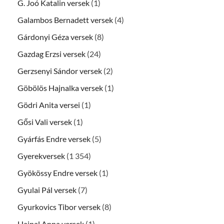
G. Joó Katalin versek
(1)
Galambos Bernadett versek
(4)
Gárdonyi Géza versek
(8)
Gazdag Erzsi versek
(24)
Gerzsenyi Sándor versek
(2)
Göbölös Hajnalka versek
(1)
Gödri Anita versei
(1)
Gősi Vali versek
(1)
Gyárfás Endre versek
(5)
Gyerekversek
(1 354)
Gyökössy Endre versek
(1)
Gyulai Pál versek
(7)
Gyurkovics Tibor versek
(8)
Hajnal Anna versek
(1)