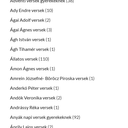
Adventi versek gyerekeknek
(38)
Ady Endre versek
(10)
Ágai Adolf versek
(2)
Ágai Ágnes versek
(3)
Ágh István versek
(1)
Ágh Tihamér versek
(1)
Állatos versek
(110)
Ámon Ágnes versek
(1)
Amrein Józsefné- Böröcz Piroska versek
(1)
Anderkó Péter versek
(1)
Andók Veronika versek
(2)
Andrássy Réka versek
(1)
Anyák napi versek gyerekeknek
(92)
Áprily Lajos versek
(2)