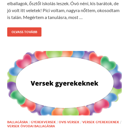
elballagok, ősztől iskolás leszek. Óvó néni, kis barátok, de
jó volt itt veletek! Pici voltam, nagyra nőttem, okosodtam
is talán. Megértem a tanulásra, most …
OLVASS TOVÁBB
BALLAGÁSRA
/
GYEREKVERSEK
/
OVIS VERSEK
/
VERSEK GYEREKEKNEK
/
VERSEK ÓVODAI BALLAGÁSRA