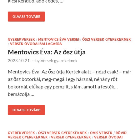
kicsi kendőd, adok édes, …
OLVASS TOVÁBB
GYEREKVERSEK
/
MENTOVICS ÉVA VERSEI
/
ŐSZI VERSEK GYEREKEKNEK
/
VERSEK ÓVODAI BALLAGÁSRA
Mentovics Éva: Az ősz útja
2023.10.21.
-
by
Versek gyerekeknek
Mentovics Éva: Az ősz útja Kertek alatt – nézd csak! – már
az ősz botorkál, meg-megáll egy hársnál, néhány rőt
bokornál, előkap egy pemzlit, s lám, amott a festék…
bemázolja …
OLVASS TOVÁBB
GYEREKVERSEK
/
ŐSZI VERSEK GYEREKEKNEK
/
OVIS VERSEK
/
RÖVID
VERSEK GYEREKEKNEK
/
VERSEK GYEREKEKNEK
/
VERSEK ÓVODAI