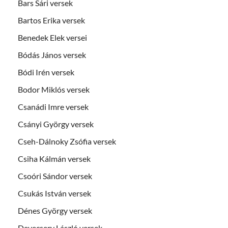
Bars Sári versek
Bartos Erika versek
Benedek Elek versei
Bódás János versek
Bódi Irén versek
Bodor Miklós versek
Csanádi Imre versek
Csányi György versek
Cseh-Dálnoky Zsófia versek
Csiha Kálmán versek
Csoóri Sándor versek
Csukás István versek
Dénes György versek
Devecsery László versek