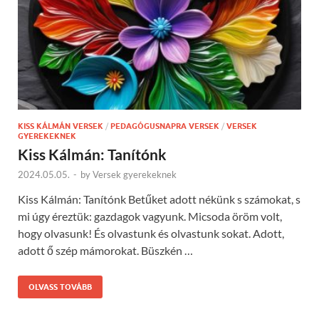
KISS KÁLMÁN VERSEK
/
PEDAGÓGUSNAPRA VERSEK
/
VERSEK
GYEREKEKNEK
Kiss Kálmán: Tanítónk
2024.05.05.
-
by
Versek gyerekeknek
Kiss Kálmán: Tanítónk Betűket adott nékünk s számokat, s
mi úgy éreztük: gazdagok vagyunk. Micsoda öröm volt,
hogy olvasunk! És olvastunk és olvastunk sokat. Adott,
adott ő szép mámorokat. Büszkén …
OLVASS TOVÁBB