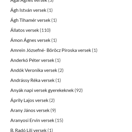
Ágh István versek
(1)
Ágh Tihamér versek
(1)
Állatos versek
(110)
Ámon Ágnes versek
(1)
Amrein Józsefné- Böröcz Piroska versek
(1)
Anderkó Péter versek
(1)
Andók Veronika versek
(2)
Andrássy Réka versek
(1)
Anyák napi versek gyerekeknek
(92)
Áprily Lajos versek
(2)
Arany János versek
(9)
Aranyosi Ervin versek
(15)
B. Radó Lili versek
(1)