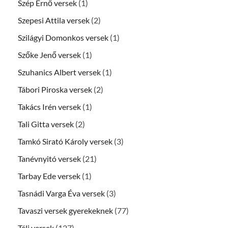
Szép Ernő versek
(1)
Szepesi Attila versek
(2)
Szilágyi Domonkos versek
(1)
Szőke Jenő versek
(1)
Szuhanics Albert versek
(1)
Tábori Piroska versek
(2)
Takács Irén versek
(1)
Tali Gitta versek
(2)
Tamkó Sirató Károly versek
(3)
Tanévnyitó versek
(21)
Tarbay Ede versek
(1)
Tasnádi Varga Éva versek
(3)
Tavaszi versek gyerekeknek
(77)
Téli versek
(127)