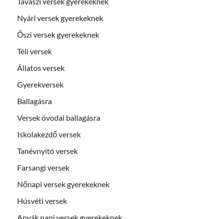
Tavaszi versek gyerekeknek
Nyári versek gyerekeknek
Őszi versek gyerekeknek
Téli versek
Állatos versek
Gyerekversek
Ballagásra
Versek óvodai ballagásra
Iskolakezdő versek
Tanévnyitó versek
Farsangi versek
Nőnapi versek gyerekeknek
Húsvéti versek
Anyák napi versek gyerekeknek