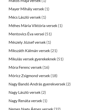
Matos Maja versek
(1)
Mayer Mihály versek
(1)
Mécs László versek
(1)
Méhes Mária Viktória versek
(1)
Mentovics Éva versei
(51)
Mészely József versek
(1)
Mikszáth Kálmán versek
(21)
Mikulás versek gyerekeknek
(51)
Móra Ferenc versek
(16)
Móricz Zsigmond versek
(18)
Nagy Bandó András gyerekversek
(2)
Nagy László versek
(2)
Nagy Renáta versek
(1)
Nemes Nagy Ágnes versek
(32)