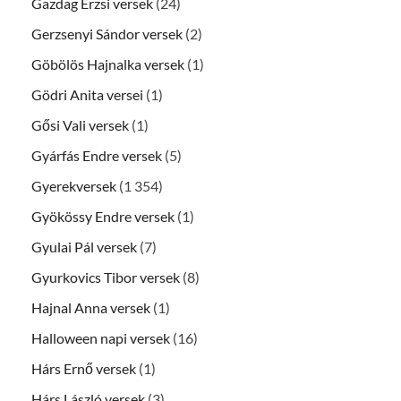
Gazdag Erzsi versek
(24)
Gerzsenyi Sándor versek
(2)
Göbölös Hajnalka versek
(1)
Gödri Anita versei
(1)
Gősi Vali versek
(1)
Gyárfás Endre versek
(5)
Gyerekversek
(1 354)
Gyökössy Endre versek
(1)
Gyulai Pál versek
(7)
Gyurkovics Tibor versek
(8)
Hajnal Anna versek
(1)
Halloween napi versek
(16)
Hárs Ernő versek
(1)
Hárs László versek
(3)