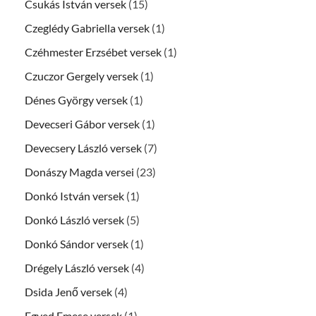
Csukás István versek
(15)
Czeglédy Gabriella versek
(1)
Czéhmester Erzsébet versek
(1)
Czuczor Gergely versek
(1)
Dénes György versek
(1)
Devecseri Gábor versek
(1)
Devecsery László versek
(7)
Donászy Magda versei
(23)
Donkó István versek
(1)
Donkó László versek
(5)
Donkó Sándor versek
(1)
Drégely László versek
(4)
Dsida Jenő versek
(4)
Egyed Emese versek
(1)