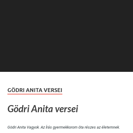
GÖDRI ANITA VERSEI
Gödri Anita versei
Gödri Anita Vagyok. Az Írás gyermekkorom óta részes az életemnek.