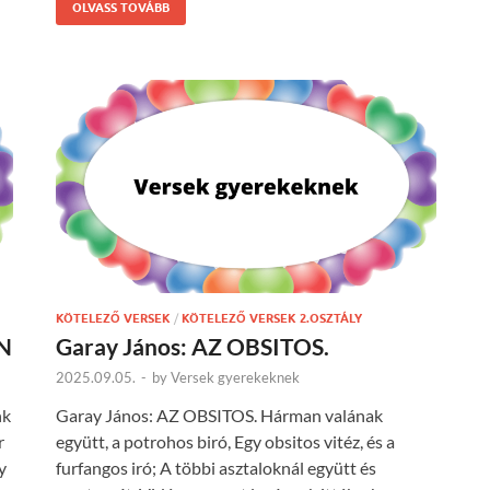
OLVASS TOVÁBB
KÖTELEZŐ VERSEK
/
KÖTELEZŐ VERSEK 2.OSZTÁLY
N
Garay János: AZ OBSITOS.
2025.09.05.
-
by
Versek gyerekeknek
nk
Garay János: AZ OBSITOS. Hárman valának
r
együtt, a potrohos biró, Egy obsitos vitéz, és a
y
furfangos iró; A többi asztaloknál együtt és