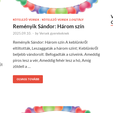
KÖTELEZŐ VERSEK
/
KÖTELEZŐ VERSEK 2.OSZTÁLY
Reményik Sándor: Három szín
2025.09.10.
-
by
Versek gyerekeknek
Reményik Sándor: Három szín A keblünkről
eltiltották, Leszaggaták a három színt; Keblünkről
beljebb vándorolt: Befogadták a szíveink. Ameddig
piros lesz a vér, Ameddig fehér lesz a hó, Amíg
Ül
zöldell a …
OLVASS TOVÁBB