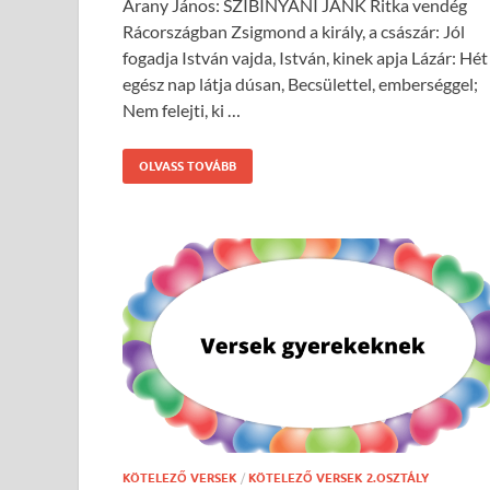
Arany János: SZIBINYÁNI JANK Ritka vendég
Rácországban Zsigmond a király, a császár: Jól
fogadja István vajda, István, kinek apja Lázár: Hét
egész nap látja dúsan, Becsülettel, emberséggel;
Nem felejti, ki …
OLVASS TOVÁBB
KÖTELEZŐ VERSEK
/
KÖTELEZŐ VERSEK 2.OSZTÁLY