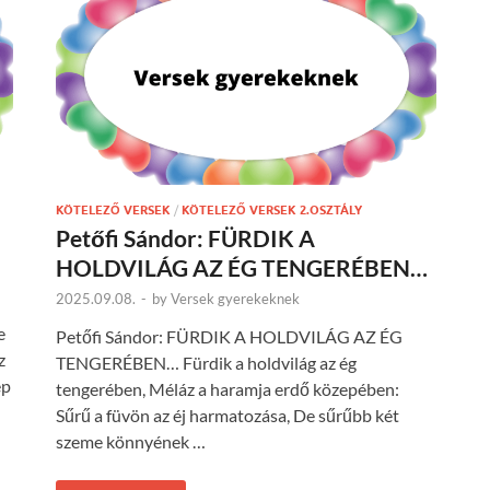
KÖTELEZŐ VERSEK
/
KÖTELEZŐ VERSEK 2.OSZTÁLY
Petőfi Sándor: FÜRDIK A
HOLDVILÁG AZ ÉG TENGERÉBEN…
2025.09.08.
-
by
Versek gyerekeknek
e
Petőfi Sándor: FÜRDIK A HOLDVILÁG AZ ÉG
z
TENGERÉBEN… Fürdik a holdvilág az ég
ép
tengerében, Méláz a haramja erdő közepében:
Sűrű a füvön az éj harmatozása, De sűrűbb két
szeme könnyének …