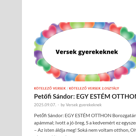
KÖTELEZŐ VERSEK
/
KÖTELEZŐ VERSEK 2.OSZTÁLY
Petőfi Sándor: EGY ESTÉM OTTHO
2025.09.07.
-
by
Versek gyerekeknek
Petőfi Sándor: EGY ESTÉM OTTHON Borozgatá
apámmal; Ivott a jó öreg, S a kedvemért ez egysze
– Az isten áldja meg! Soká nem voltam otthon, Ol