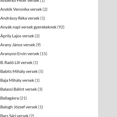
Anderkó Péter versek
(1)
Andók Veronika versek
(2)
Andrássy Réka versek
(1)
Anyák napi versek gyerekeknek
(92)
Áprily Lajos versek
(2)
Arany János versek
(9)
Aranyosi Ervin versek
(15)
B. Radó Lili versek
(1)
Babits Mihály versek
(5)
Baja Mihály versek
(1)
Balassi Bálint versek
(3)
Ballagásra
(21)
Balogh József versek
(1)
Bars Sári versek
(2)