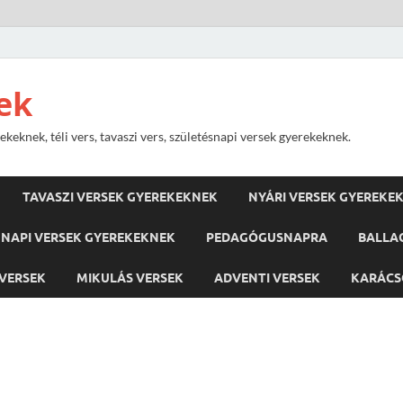
ek
keknek, téli vers, tavaszi vers, születésnapi versek gyerekeknek.
TAVASZI VERSEK GYEREKEKNEK
NYÁRI VERSEK GYEREKE
NAPI VERSEK GYEREKEKNEK
PEDAGÓGUSNAPRA
BALLA
VERSEK
MIKULÁS VERSEK
ADVENTI VERSEK
KARÁCS