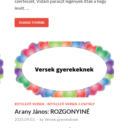
szerteszét, Vidám paraszt legények itták a hegy
levét. …
OLVASS TOVÁBB
KÖTELEZŐ VERSEK
/
KÖTELEZŐ VERSEK 2.OSZTÁLY
Arany János: ROZGONYINÉ
2025.09.03.
-
by
Versek gyerekeknek