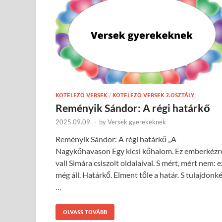
KÖTELEZŐ VERSEK
/
KÖTELEZŐ VERSEK 2.OSZTÁLY
Reményik Sándor: A régi határkő
2025.09.09.
-
by
Versek gyerekeknek
Reményik Sándor: A régi határkő „A
Nagykőhavason Egy kicsi kőhalom. Ez emberkézr
vall Simára csiszolt oldalaival. S mért, mért nem: e
még áll. Határkő. Elment tőle a határ. S tulajdonk
…
OLVASS TOVÁBB