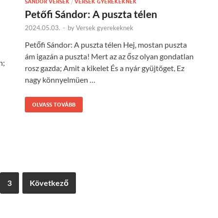
SÁNDOR VERSEK
/
VERSEK GYEREKEKNEK
Petőfi Sándor: A puszta télen
2024.05.03.
-
by
Versek gyerekeknek
Petőfi Sándor: A puszta télen Hej, mostan puszta
ám igazán a puszta! Mert az az ősz olyan gondatlan
n;
rosz gazda; Amit a kikelet És a nyár gyüjtöget, Ez
nagy könnyelmüen …
OLVASS TOVÁBB
3
Következő