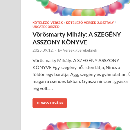
KÖTELEZŐ VERSEK
/
KÖTELEZŐ VERSEK 2.OSZTÁLY
/
UNCATEGORIZED
Vörösmarty Mihály: A SZEGÉNY
ASSZONY KÖNYVE
2025.09.12.
-
by
Versek gyerekeknek
Vörösmarty Mihály: A SZEGÉNY ASSZONY
KÖNYVE Egy szegény nő, isten látja, Nincs a
földön egy barátja, Agg, szegény és gyámolatlan, 
magán a csendes lakban. Gyásza nincsen, gyásza
rég volt, …
OLVASS TOVÁBB