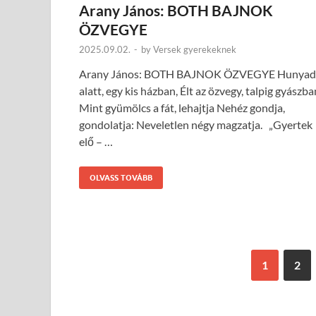
Arany János: BOTH BAJNOK
ÖZVEGYE
2025.09.02.
-
by
Versek gyerekeknek
Arany János: BOTH BAJNOK ÖZVEGYE Hunyad
alatt, egy kis házban, Élt az özvegy, talpig gyászba
Mint gyümölcs a fát, lehajtja Nehéz gondja,
gondolatja: Neveletlen négy magzatja. „Gyertek
elő – …
OLVASS TOVÁBB
1
2