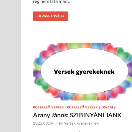
rég nem láta már, …
OLVASS TOVÁBB
KÖTELEZŐ VERSEK
/
KÖTELEZŐ VERSEK 2.OSZTÁLY
Arany János: SZIBINYÁNI JANK
2025.09.04.
-
by
Versek gyerekeknek