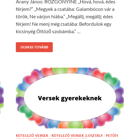
Arany János: ROZGONYINÉ „Hová, hová, édes
férjem?” „Megyek a csatába: Galambócon vár a
török, Ne várjon hiába.” „Megállj, megállj; édes
férjem! Ne menj még csatába: Befordulok egy
kicsinyég Öltöző szobámba.” …
OLVASS TOVÁBB
KÖTELEZŐ VERSEK
/
KÖTELEZŐ VERSEK 2.OSZTÁLY
/
PETŐFI