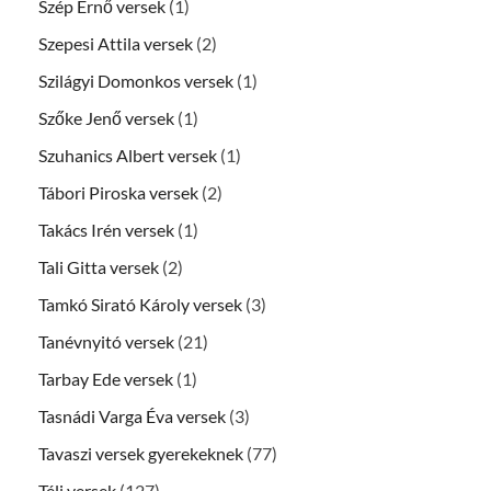
Szép Ernő versek
(1)
Szepesi Attila versek
(2)
Szilágyi Domonkos versek
(1)
Szőke Jenő versek
(1)
Szuhanics Albert versek
(1)
Tábori Piroska versek
(2)
Takács Irén versek
(1)
Tali Gitta versek
(2)
Tamkó Sirató Károly versek
(3)
Tanévnyitó versek
(21)
Tarbay Ede versek
(1)
Tasnádi Varga Éva versek
(3)
Tavaszi versek gyerekeknek
(77)
Téli versek
(127)