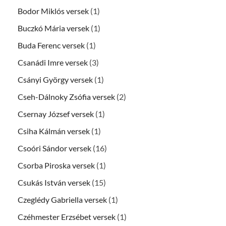
Bodor Miklós versek
(1)
Buczkó Mária versek
(1)
Buda Ferenc versek
(1)
Csanádi Imre versek
(3)
Csányi György versek
(1)
Cseh-Dálnoky Zsófia versek
(2)
Csernay József versek
(1)
Csiha Kálmán versek
(1)
Csoóri Sándor versek
(16)
Csorba Piroska versek
(1)
Csukás István versek
(15)
Czeglédy Gabriella versek
(1)
Czéhmester Erzsébet versek
(1)