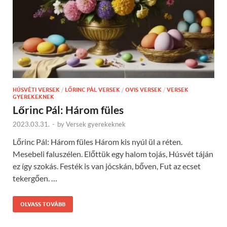
HÚSVÉTI VERSEK
/
LŐRINC PÁL VERSEK
/
OVIS VERSEK
/
VERSEK
GYEREKEKNEK
Lőrinc Pál: Három füles
2023.03.31.
-
by
Versek gyerekeknek
Lőrinc Pál: Három füles Három kis nyúl ül a réten.
Mesebeli faluszélen. Előttük egy halom tojás, Húsvét táján
ez így szokás. Festék is van jócskán, bőven, Fut az ecset
tekergően. …
OLVASS TOVÁBB