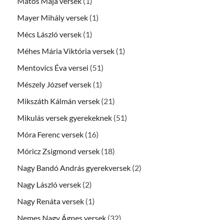
Matos Maja versek
(1)
Mayer Mihály versek
(1)
Mécs László versek
(1)
Méhes Mária Viktória versek
(1)
Mentovics Éva versei
(51)
Mészely József versek
(1)
Mikszáth Kálmán versek
(21)
Mikulás versek gyerekeknek
(51)
Móra Ferenc versek
(16)
Móricz Zsigmond versek
(18)
Nagy Bandó András gyerekversek
(2)
Nagy László versek
(2)
Nagy Renáta versek
(1)
Nemes Nagy Ágnes versek
(32)