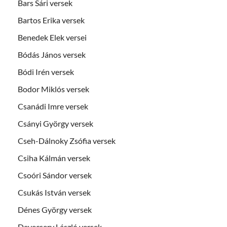
Bars Sári versek
Bartos Erika versek
Benedek Elek versei
Bódás János versek
Bódi Irén versek
Bodor Miklós versek
Csanádi Imre versek
Csányi György versek
Cseh-Dálnoky Zsófia versek
Csiha Kálmán versek
Csoóri Sándor versek
Csukás István versek
Dénes György versek
Devecsery László versek