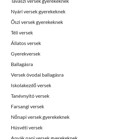
Tavaszi versek gyerekeknek
Nyári versek gyerekeknek
Őszi versek gyerekeknek
Téli versek
Állatos versek
Gyerekversek
Ballagásra
Versek óvodai ballagásra
Iskolakezdő versek
Tanévnyitó versek
Farsangi versek
Nőnapi versek gyerekeknek
Húsvéti versek
Anyák napi versek gyerekeknek