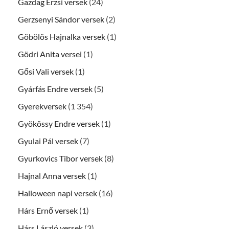
Gazdag Erzsi versek
(24)
Gerzsenyi Sándor versek
(2)
Göbölös Hajnalka versek
(1)
Gödri Anita versei
(1)
Gősi Vali versek
(1)
Gyárfás Endre versek
(5)
Gyerekversek
(1 354)
Gyökössy Endre versek
(1)
Gyulai Pál versek
(7)
Gyurkovics Tibor versek
(8)
Hajnal Anna versek
(1)
Halloween napi versek
(16)
Hárs Ernő versek
(1)
Hárs László versek
(3)