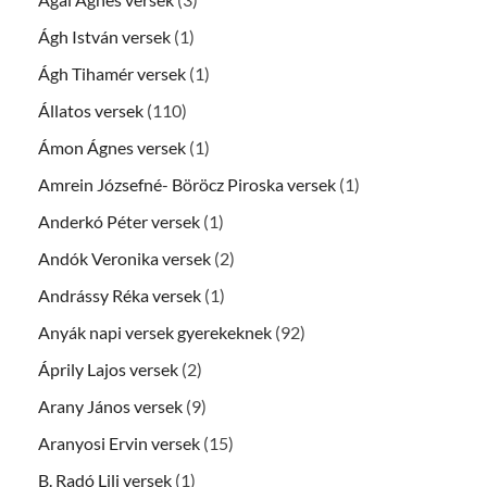
Ágh István versek
(1)
Ágh Tihamér versek
(1)
Állatos versek
(110)
Ámon Ágnes versek
(1)
Amrein Józsefné- Böröcz Piroska versek
(1)
Anderkó Péter versek
(1)
Andók Veronika versek
(2)
Andrássy Réka versek
(1)
Anyák napi versek gyerekeknek
(92)
Áprily Lajos versek
(2)
Arany János versek
(9)
Aranyosi Ervin versek
(15)
B. Radó Lili versek
(1)