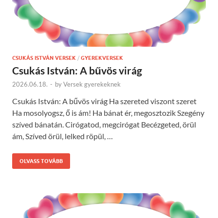
CSUKÁS ISTVÁN VERSEK
/
GYEREKVERSEK
Csukás István: A bűvös virág
2026.06.18.
-
by
Versek gyerekeknek
Csukás István: A bűvös virág Ha szereted viszont szeret
Ha mosolyogsz, ő is ám! Ha bánat ér, megosztozik Szegény
szíved bánatán. Cirógatod, megcirógat Becézgeted, örül
ám, Szíved örül, lelked röpül, …
OLVASS TOVÁBB