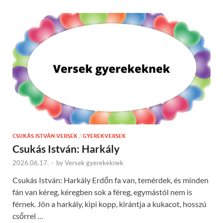
CSUKÁS ISTVÁN VERSEK
/
GYEREKVERSEK
Csukás István: Harkály
2026.06.17.
-
by
Versek gyerekeknek
Csukás István: Harkály Erdőn fa van, temérdek, és minden
fán van kéreg, kéregben sok a féreg, egymástól nem is
férnek. Jön a harkály, kipi kopp, kirántja a kukacot, hosszú
csőrrel …