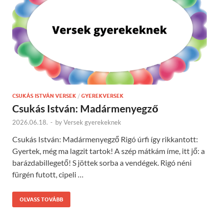
CSUKÁS ISTVÁN VERSEK
/
GYEREKVERSEK
Csukás István: Madármenyegző
2026.06.18.
-
by
Versek gyerekeknek
Csukás István: Madármenyegző Rigó úrfi így rikkantott:
Gyertek, még ma lagzit tartok! A szép mátkám íme, itt jő: a
barázdabillegető! S jöttek sorba a vendégek. Rigó néni
fürgén futott, cipeli …
OLVASS TOVÁBB