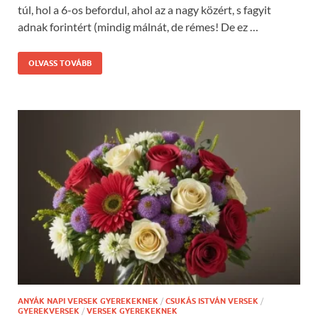
túl, hol a 6-os befordul, ahol az a nagy közért, s fagyit
adnak forintért (mindig málnát, de rémes! De ez …
OLVASS TOVÁBB
ANYÁK NAPI VERSEK GYEREKEKNEK
/
CSUKÁS ISTVÁN VERSEK
/
GYEREKVERSEK
/
VERSEK GYEREKEKNEK