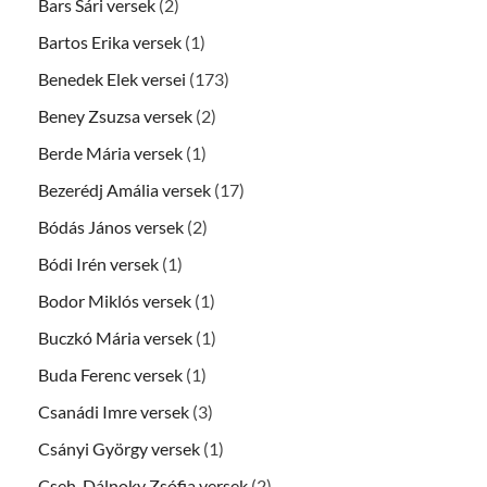
Bars Sári versek
(2)
Bartos Erika versek
(1)
Benedek Elek versei
(173)
Beney Zsuzsa versek
(2)
Berde Mária versek
(1)
Bezerédj Amália versek
(17)
Bódás János versek
(2)
Bódi Irén versek
(1)
Bodor Miklós versek
(1)
Buczkó Mária versek
(1)
Buda Ferenc versek
(1)
Csanádi Imre versek
(3)
Csányi György versek
(1)
Cseh-Dálnoky Zsófia versek
(2)