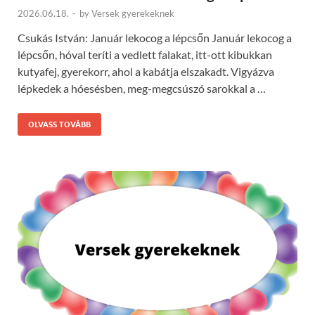
2026.06.18.
-
by
Versek gyerekeknek
Csukás István: Január lekocog a lépcsőn Január lekocog a
lépcsőn, hóval teríti a vedlett falakat, itt-ott kibukkan
kutyafej, gyerekorr, ahol a kabátja elszakadt. Vigyázva
lépkedek a hóesésben, meg-megcsúszó sarokkal a …
OLVASS TOVÁBB