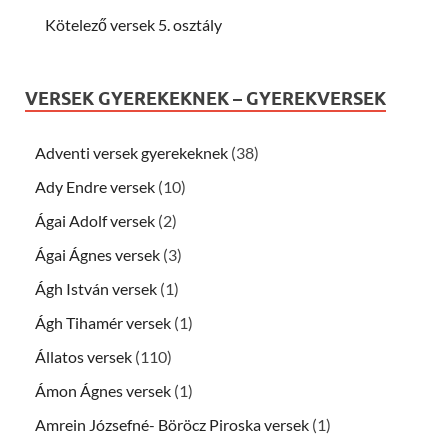
Kötelező versek 5. osztály
VERSEK GYEREKEKNEK – GYEREKVERSEK
Adventi versek gyerekeknek
(38)
Ady Endre versek
(10)
Ágai Adolf versek
(2)
Ágai Ágnes versek
(3)
Ágh István versek
(1)
Ágh Tihamér versek
(1)
Állatos versek
(110)
Ámon Ágnes versek
(1)
Amrein Józsefné- Böröcz Piroska versek
(1)