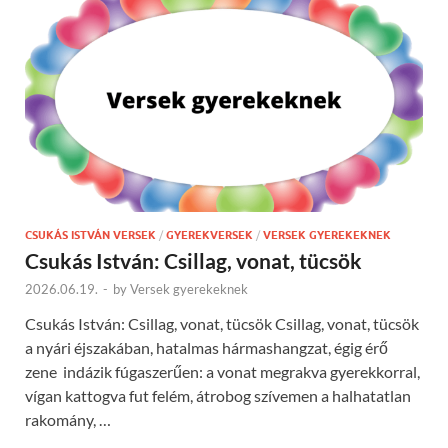
CSUKÁS ISTVÁN VERSEK
/
GYEREKVERSEK
/
VERSEK GYEREKEKNEK
Csukás István: Csillag, vonat, tücsök
2026.06.19.
-
by
Versek gyerekeknek
Csukás István: Csillag, vonat, tücsök Csillag, vonat, tücsök
a nyári éjszakában, hatalmas hármashangzat, égig érő
zene indázik fúgaszerűen: a vonat megrakva gyerekkorral,
vígan kattogva fut felém, átrobog szívemen a halhatatlan
rakomány, …