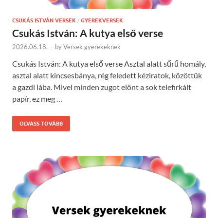
CSUKÁS ISTVÁN VERSEK
/
GYEREKVERSEK
Csukás István: A kutya első verse
2026.06.18.
-
by
Versek gyerekeknek
Csukás István: A kutya első verse Asztal alatt sűrű homály,
asztal alatt kincsesbánya, rég feledett kéziratok, közöttük
a gazdi lába. Mivel minden zugot elönt a sok telefirkált
papír, ez meg …
OLVASS TOVÁBB