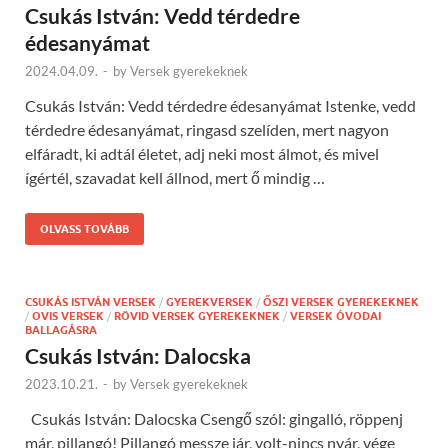
Csukás István: Vedd térdedre
édesanyámat
2024.04.09.
-
by
Versek gyerekeknek
Csukás István: Vedd térdedre édesanyámat Istenke, vedd
térdedre édesanyámat, ringasd szelíden, mert nagyon
elfáradt, ki adtál életet, adj neki most álmot, és mivel
ígértél, szavadat kell állnod, mert ő mindig …
OLVASS TOVÁBB
CSUKÁS ISTVÁN VERSEK
/
GYEREKVERSEK
/
ŐSZI VERSEK GYEREKEKNEK
/
OVIS VERSEK
/
RÖVID VERSEK GYEREKEKNEK
/
VERSEK ÓVODAI
BALLAGÁSRA
Csukás István: Dalocska
2023.10.21.
-
by
Versek gyerekeknek
Csukás István: Dalocska Csengő szól: gingalló, röppenj
már, pillangó! Pillangó messze jár, volt-nincs nyár, vége