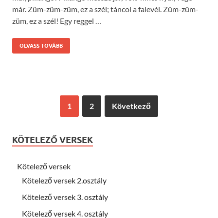
már. Züm-züm-züm, ez a szél; táncol a falevél. Züm-züm-
züm, ez a szél! Egy reggel …
OLVASS TOVÁBB
1
2
Következő
KÖTELEZŐ VERSEK
Kötelező versek
Kötelező versek 2.osztály
Kötelező versek 3. osztály
Kötelező versek 4. osztály