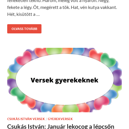
feneketlen teknő. Három, meleg volt a nyáron. Négy,
fekete a légy. Öt, megérett a tök. Hat, vén kutya vakkant.
Hét, kisütött a …
OLVASS TOVÁBB
CSUKÁS ISTVÁN VERSEK
/
GYEREKVERSEK
Csukás István: Január lekocog a lépcsőn