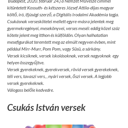
Budapest, 2020. február 24.) a Nemzet Művésze címmel
kitüntetett Kossuth- és kétszeres József Attila-díjas magyar
költő, író, ifjúsági szerző, a Digitális Irodalmi Akadémia tagja.
Csukásnak verseskötetei mellett egyre-másra jelentek meg
gyermekregényei, mesekönyvei, verses meséi: eddig közel száz
kötete jelent meg itthon és külföldön. Olyan halhatatlan
mesefigurákat teremtett meg az elmúlt negyven évben, mint
például Mirr-Murr, Pom Pom, vagy Süsü, a sárkány.
Versek kicsiknek, versek iskolásoknak, versek nagyoknak egy
helyen összegyűjtve.
Versek gyerekeknek, gyerekversek, rövid versek gyerekeknek,
téli vers, tavaszi vers, , nyári versek, őszi versek. A legjobb
versek gyerekeknek.
Válogass belőle kedvedre.
Csukás István versek