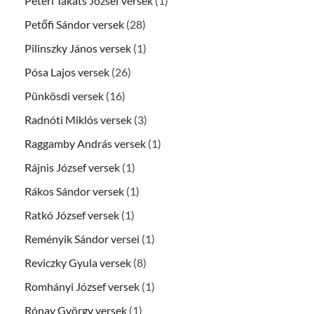
Péteri Takáts József versek
(1)
Petőfi Sándor versek
(28)
Pilinszky János versek
(1)
Pósa Lajos versek
(26)
Pünkösdi versek
(16)
Radnóti Miklós versek
(3)
Raggamby András versek
(1)
Rájnis József versek
(1)
Rákos Sándor versek
(1)
Ratkó József versek
(1)
Reményik Sándor versei
(1)
Reviczky Gyula versek
(8)
Romhányi József versek
(1)
Rónay György versek
(1)