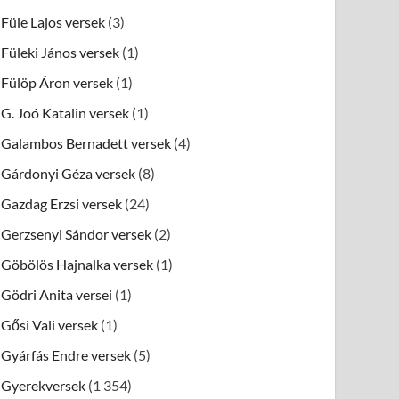
Füle Lajos versek
(3)
Füleki János versek
(1)
Fülöp Áron versek
(1)
G. Joó Katalin versek
(1)
Galambos Bernadett versek
(4)
Gárdonyi Géza versek
(8)
Gazdag Erzsi versek
(24)
Gerzsenyi Sándor versek
(2)
Göbölös Hajnalka versek
(1)
Gödri Anita versei
(1)
Gősi Vali versek
(1)
Gyárfás Endre versek
(5)
Gyerekversek
(1 354)