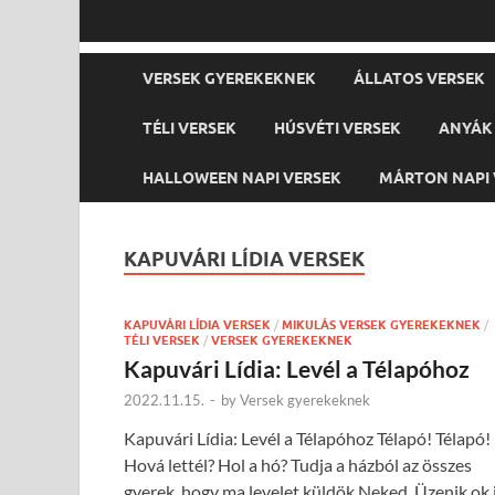
VERSEK GYEREKEKNEK
ÁLLATOS VERSEK
TÉLI VERSEK
HÚSVÉTI VERSEK
ANYÁK 
HALLOWEEN NAPI VERSEK
MÁRTON NAPI 
KAPUVÁRI LÍDIA VERSEK
KAPUVÁRI LÍDIA VERSEK
/
MIKULÁS VERSEK GYEREKEKNEK
/
TÉLI VERSEK
/
VERSEK GYEREKEKNEK
Kapuvári Lídia: Levél a Télapóhoz
2022.11.15.
-
by
Versek gyerekeknek
Kapuvári Lídia: Levél a Télapóhoz Télapó! Télapó!
Hová lettél? Hol a hó? Tudja a házból az összes
gyerek, hogy ma levelet küldök Neked. Üzenik ok 