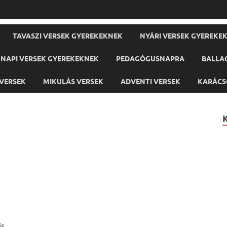
TAVASZI VERSEK GYEREKEKNEK
NYÁRI VERSEK GYEREKE
NAPI VERSEK GYEREKEKNEK
PEDAGÓGUSNAPRA
BALLA
VERSEK
MIKULÁS VERSEK
ADVENTI VERSEK
KARÁCS
is