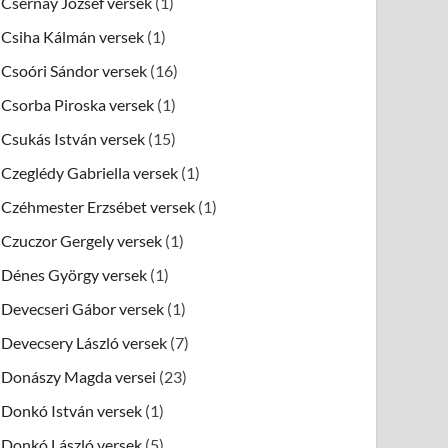
Csernay József versek
(1)
Csiha Kálmán versek
(1)
Csoóri Sándor versek
(16)
Csorba Piroska versek
(1)
Csukás István versek
(15)
Czeglédy Gabriella versek
(1)
Czéhmester Erzsébet versek
(1)
Czuczor Gergely versek
(1)
Dénes György versek
(1)
Devecseri Gábor versek
(1)
Devecsery László versek
(7)
Donászy Magda versei
(23)
Donkó István versek
(1)
Donkó László versek
(5)