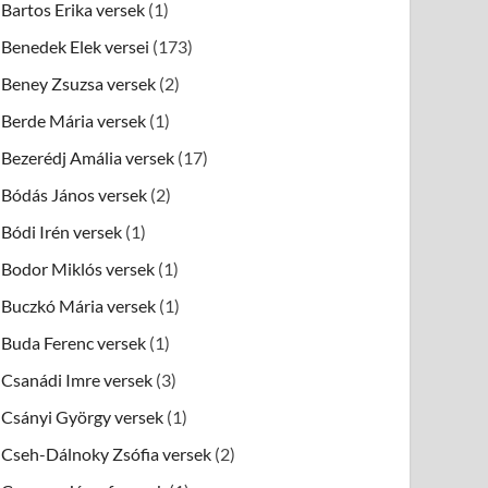
Bartos Erika versek
(1)
Benedek Elek versei
(173)
Beney Zsuzsa versek
(2)
Berde Mária versek
(1)
Bezerédj Amália versek
(17)
Bódás János versek
(2)
Bódi Irén versek
(1)
Bodor Miklós versek
(1)
Buczkó Mária versek
(1)
Buda Ferenc versek
(1)
Csanádi Imre versek
(3)
Csányi György versek
(1)
Cseh-Dálnoky Zsófia versek
(2)