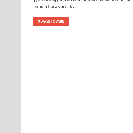
mind a hóra várnak …
OLVASS TOVÁBB