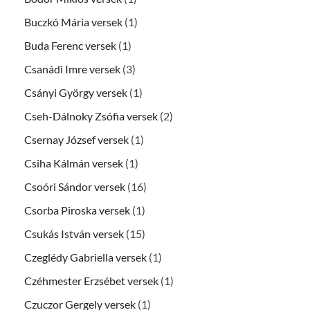
Buczkó Mária versek
(1)
Buda Ferenc versek
(1)
Csanádi Imre versek
(3)
Csányi György versek
(1)
Cseh-Dálnoky Zsófia versek
(2)
Csernay József versek
(1)
Csiha Kálmán versek
(1)
Csoóri Sándor versek
(16)
Csorba Piroska versek
(1)
Csukás István versek
(15)
Czeglédy Gabriella versek
(1)
Czéhmester Erzsébet versek
(1)
Czuczor Gergely versek
(1)