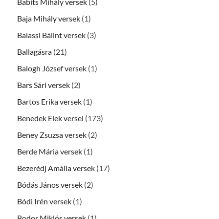
Babits Mihály versek
(5)
Baja Mihály versek
(1)
Balassi Bálint versek
(3)
Ballagásra
(21)
Balogh József versek
(1)
Bars Sári versek
(2)
Bartos Erika versek
(1)
Benedek Elek versei
(173)
Beney Zsuzsa versek
(2)
Berde Mária versek
(1)
Bezerédj Amália versek
(17)
Bódás János versek
(2)
Bódi Irén versek
(1)
Bodor Miklós versek
(1)