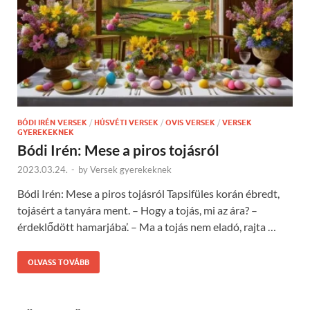
BÓDI IRÉN VERSEK
/
HÚSVÉTI VERSEK
/
OVIS VERSEK
/
VERSEK
GYEREKEKNEK
Bódi Irén: Mese a piros tojásról
2023.03.24.
-
by
Versek gyerekeknek
Bódi Irén: Mese a piros tojásról Tapsifüles korán ébredt,
tojásért a tanyára ment. – Hogy a tojás, mi az ára? –
érdeklődött hamarjába’. – Ma a tojás nem eladó, rajta …
OLVASS TOVÁBB