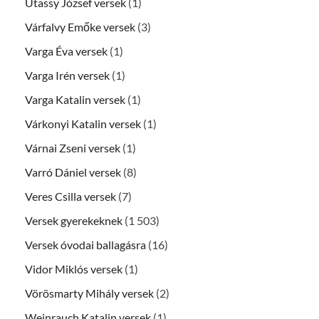
Utassy József versek
(1)
Várfalvy Emőke versek
(3)
Varga Éva versek
(1)
Varga Irén versek
(1)
Varga Katalin versek
(1)
Várkonyi Katalin versek
(1)
Várnai Zseni versek
(1)
Varró Dániel versek
(8)
Veres Csilla versek
(7)
Versek gyerekeknek
(1 503)
Versek óvodai ballagásra
(16)
Vidor Miklós versek
(1)
Vörösmarty Mihály versek
(2)
Weinrauch Katalin versek
(1)