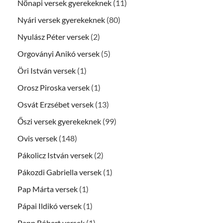
Nőnapi versek gyerekeknek
(11)
Nyári versek gyerekeknek
(80)
Nyulász Péter versek
(2)
Orgoványi Anikó versek
(5)
Öri István versek
(1)
Orosz Piroska versek
(1)
Osvát Erzsébet versek
(13)
Őszi versek gyerekeknek
(99)
Ovis versek
(148)
Pákolicz István versek
(2)
Pákozdi Gabriella versek
(1)
Pap Márta versek
(1)
Pápai Ildikó versek
(1)
Papp Róbert versek
(1)