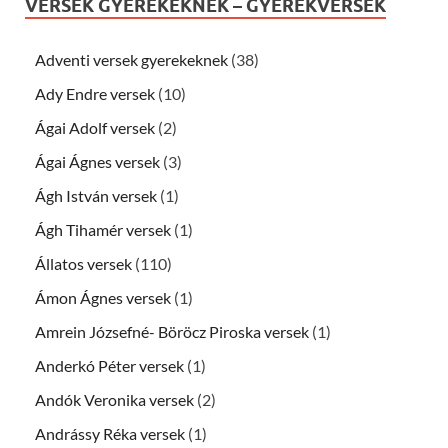
VERSEK GYEREKEKNEK – GYEREKVERSEK
Adventi versek gyerekeknek
(38)
Ady Endre versek
(10)
Ágai Adolf versek
(2)
Ágai Ágnes versek
(3)
Ágh István versek
(1)
Ágh Tihamér versek
(1)
Állatos versek
(110)
Ámon Ágnes versek
(1)
Amrein Józsefné- Böröcz Piroska versek
(1)
Anderkó Péter versek
(1)
Andók Veronika versek
(2)
Andrássy Réka versek
(1)