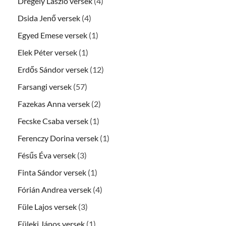
Drégely László versek
(4)
Dsida Jenő versek
(4)
Egyed Emese versek
(1)
Elek Péter versek
(1)
Erdős Sándor versek
(12)
Farsangi versek
(57)
Fazekas Anna versek
(2)
Fecske Csaba versek
(1)
Ferenczy Dorina versek
(1)
Fésűs Éva versek
(3)
Finta Sándor versek
(1)
Fórián Andrea versek
(4)
Füle Lajos versek
(3)
Füleki János versek
(1)