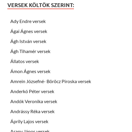
VERSEK KÖLTÖK SZERINT:
Ady Endre versek
Ágai Ágnes versek
Ágh István versek
Ágh Tihamér versek
Állatos versek
Ámon Ágnes versek
Amrein Józsefné- Böröcz Piroska versek
Anderkó Péter versek
Andók Veronika versek
Andrássy Réka versek
Áprily Lajos versek
Arany János versek