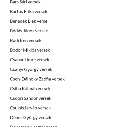
Bars Sári versek
Bartos Erika versek
Benedek Elek versei
Bódás János versek
Bódi Irén versek
Bodor Miklós versek
Csanádi Imre versek
Csányi György versek
Cseh-Dálnoky Zsófia versek
Csiha Kálmán versek
Csoóri Sándor versek
Csukás István versek
Dénes György versek
Devecsery László versek