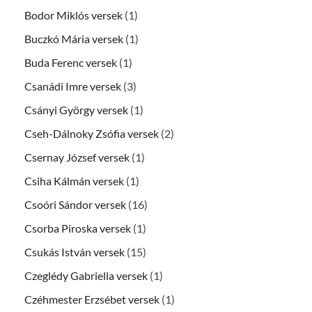
Bodor Miklós versek
(1)
Buczkó Mária versek
(1)
Buda Ferenc versek
(1)
Csanádi Imre versek
(3)
Csányi György versek
(1)
Cseh-Dálnoky Zsófia versek
(2)
Csernay József versek
(1)
Csiha Kálmán versek
(1)
Csoóri Sándor versek
(16)
Csorba Piroska versek
(1)
Csukás István versek
(15)
Czeglédy Gabriella versek
(1)
Czéhmester Erzsébet versek
(1)