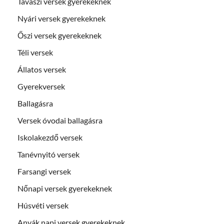
Tavaszi versek gyerekeknek
Nyári versek gyerekeknek
Őszi versek gyerekeknek
Téli versek
Állatos versek
Gyerekversek
Ballagásra
Versek óvodai ballagásra
Iskolakezdő versek
Tanévnyitó versek
Farsangi versek
Nőnapi versek gyerekeknek
Húsvéti versek
Anyák napi versek gyerekeknek