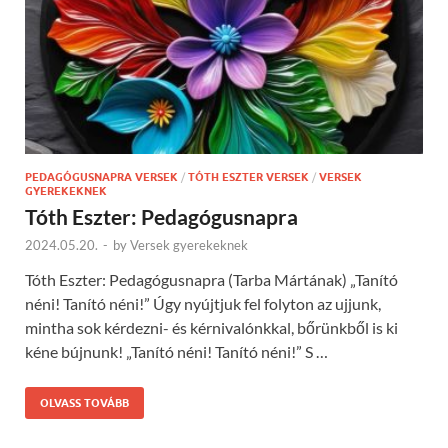
PEDAGÓGUSNAPRA VERSEK
/
TÓTH ESZTER VERSEK
/
VERSEK
GYEREKEKNEK
Tóth Eszter: Pedagógusnapra
2024.05.20.
-
by
Versek gyerekeknek
Tóth Eszter: Pedagógusnapra (Tarba Mártának) „Tanító
néni! Tanító néni!” Úgy nyújtjuk fel folyton az ujjunk,
mintha sok kérdezni- és kérnivalónkkal, bőrünkből is ki
kéne bújnunk! „Tanító néni! Tanító néni!” S …
OLVASS TOVÁBB