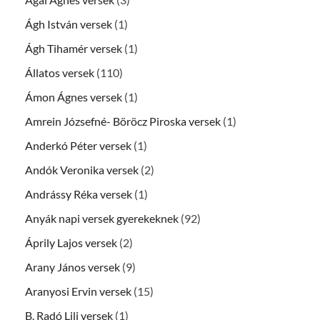
Ágh István versek
(1)
Ágh Tihamér versek
(1)
Állatos versek
(110)
Ámon Ágnes versek
(1)
Amrein Józsefné- Böröcz Piroska versek
(1)
Anderkó Péter versek
(1)
Andók Veronika versek
(2)
Andrássy Réka versek
(1)
Anyák napi versek gyerekeknek
(92)
Áprily Lajos versek
(2)
Arany János versek
(9)
Aranyosi Ervin versek
(15)
B. Radó Lili versek
(1)