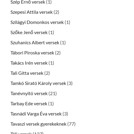
Szép Ernő versek
(1)
Szepesi Attila versek
(2)
Szilágyi Domonkos versek
(1)
Szőke Jenő versek
(1)
Szuhanics Albert versek
(1)
Tábori Piroska versek
(2)
Takács Irén versek
(1)
Tali Gitta versek
(2)
Tamkó Sirató Károly versek
(3)
Tanévnyitó versek
(21)
Tarbay Ede versek
(1)
Tasnádi Varga Éva versek
(3)
Tavaszi versek gyerekeknek
(77)
Téli versek
(127)