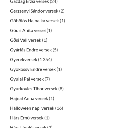
Gazdag Erzsi versek
(24)
Gerzsenyi Sándor versek
(2)
Göbölös Hajnalka versek
(1)
Gödri Anita versei
(1)
Gősi Vali versek
(1)
Gyárfás Endre versek
(5)
Gyerekversek
(1 354)
Gyökössy Endre versek
(1)
Gyulai Pál versek
(7)
Gyurkovics Tibor versek
(8)
Hajnal Anna versek
(1)
Halloween napi versek
(16)
Hárs Ernő versek
(1)
Hárs László versek
(3)