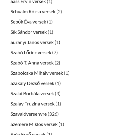
Sass Ervin versek
(1)
Schvalm Rózsa versek
(2)
Sebők Éva versek
(1)
Sík Sándor versek
(1)
Surányi János versek
(1)
Szabó Lőrinc versek
(7)
Szabó T. Anna versek
(2)
Szabolcska Mihály versek
(1)
Szakály Dezső versek
(1)
Szalai Borbála versek
(3)
Szalay Fruzina versek
(1)
Szavalóversenyre
(326)
Szemere Miklós versek
(1)
Szép Ernő versek
(1)