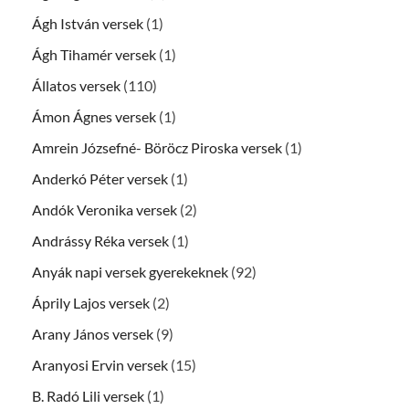
Ágh István versek
(1)
Ágh Tihamér versek
(1)
Állatos versek
(110)
Ámon Ágnes versek
(1)
Amrein Józsefné- Böröcz Piroska versek
(1)
Anderkó Péter versek
(1)
Andók Veronika versek
(2)
Andrássy Réka versek
(1)
Anyák napi versek gyerekeknek
(92)
Áprily Lajos versek
(2)
Arany János versek
(9)
Aranyosi Ervin versek
(15)
B. Radó Lili versek
(1)