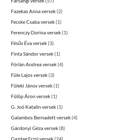
Farsangi versek
(57)
Fazekas Anna versek
(2)
Fecske Csaba versek
(1)
Ferenczy Dorina versek
(1)
Fésűs Éva versek
(3)
Finta Sándor versek
(1)
Fórián Andrea versek
(4)
Füle Lajos versek
(3)
Füleki János versek
(1)
Fülöp Áron versek
(1)
G. Joó Katalin versek
(1)
Galambos Bernadett versek
(4)
Gárdonyi Géza versek
(8)
Gazdag Erzsi versek
(24)