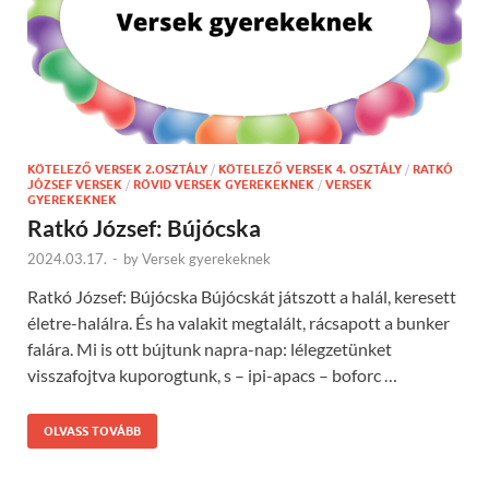
KÖTELEZŐ VERSEK 2.OSZTÁLY
/
KÖTELEZŐ VERSEK 4. OSZTÁLY
/
RATKÓ
JÓZSEF VERSEK
/
RÖVID VERSEK GYEREKEKNEK
/
VERSEK
GYEREKEKNEK
Ratkó József: Bújócska
2024.03.17.
-
by
Versek gyerekeknek
Ratkó József: Bújócska Bújócskát játszott a halál, keresett
életre-halálra. És ha valakit megtalált, rácsapott a bunker
falára. Mi is ott bújtunk napra-nap: lélegzetünket
visszafojtva kuporogtunk, s – ipi-apacs – boforc …
OLVASS TOVÁBB