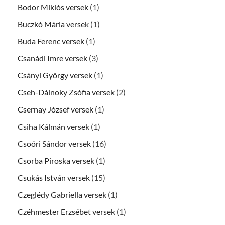
Bodor Miklós versek
(1)
Buczkó Mária versek
(1)
Buda Ferenc versek
(1)
Csanádi Imre versek
(3)
Csányi György versek
(1)
Cseh-Dálnoky Zsófia versek
(2)
Csernay József versek
(1)
Csiha Kálmán versek
(1)
Csoóri Sándor versek
(16)
Csorba Piroska versek
(1)
Csukás István versek
(15)
Czeglédy Gabriella versek
(1)
Czéhmester Erzsébet versek
(1)