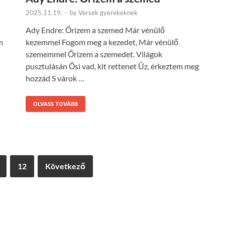
2025.11.19.
-
by
Versek gyerekeknek
Ady Endre: Őrizem a szemed Már vénülő
m
kezemmel Fogom meg a kezedet, Már vénülő
szememmel Őrizem a szemedet. Világok
pusztulásán Ősi vad, kit rettenet Űz, érkeztem meg
hozzád S várok …
OLVASS TOVÁBB
12
Következő