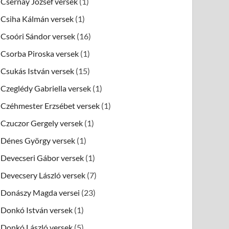
Csernay József versek
(1)
Csiha Kálmán versek
(1)
Csoóri Sándor versek
(16)
Csorba Piroska versek
(1)
Csukás István versek
(15)
Czeglédy Gabriella versek
(1)
Czéhmester Erzsébet versek
(1)
Czuczor Gergely versek
(1)
Dénes György versek
(1)
Devecseri Gábor versek
(1)
Devecsery László versek
(7)
Donászy Magda versei
(23)
Donkó István versek
(1)
Donkó László versek
(5)