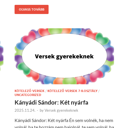
OLVASS TOVÁBB
KÖTELEZŐ VERSEK
/
KÖTELEZŐ VERSEK 7-8.OSZTÁLY
/
UNCATEGORIZED
Kányádi Sándor: Két nyárfa
2025.11.24.
-
by
Versek gyerekeknek
Kányádi Sándor: Két nyárfa Én sem volnék, ha nem
volnál, ha te hozzám nem hajolnál, te sem volnál, ha