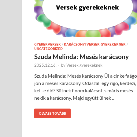
GYEREKVERSEK
/
KARÁCSONYI VERSEK GYEREKEKNEK
/
UNCATEGORIZED
Szuda Melinda: Mesés karácsony
2025.12.16.
-
by
Versek gyerekeknek
Szuda Melinda: Mesés karácsony Ül a cinke faágo
jön a mesés karácsony. Odaszáll egy rigó, kérdezi,
kell-e dió? Sütnek finom kalácsot, s máris mesés
nekik a karácsony. Majd együtt ülnek …
OLVASS TOVÁBB