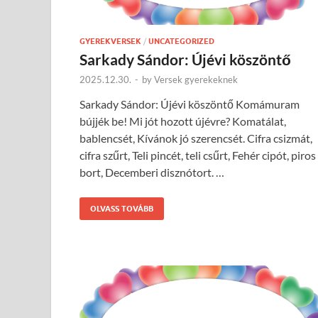
GYEREKVERSEK
/
UNCATEGORIZED
Sarkady Sándor: Újévi köszöntő
2025.12.30.
-
by
Versek gyerekeknek
Sarkady Sándor: Újévi köszöntő Komámuram
bújjék be! Mi jót hozott újévre? Komatálat,
bablencsét, Kívánok jó szerencsét. Cifra csizmát,
cifra szűrt, Teli pincét, teli csűrt, Fehér cipót, piros
bort, Decemberi disznótort. …
OLVASS TOVÁBB