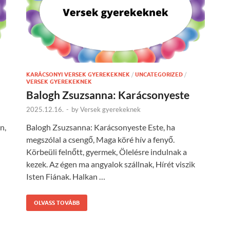
KARÁCSONYI VERSEK GYEREKEKNEK
/
UNCATEGORIZED
/
VERSEK GYEREKEKNEK
Balogh Zsuzsanna: Karácsonyeste
2025.12.16.
-
by
Versek gyerekeknek
n,
Balogh Zsuzsanna: Karácsonyeste Este, ha
megszólal a csengő, Maga köré hív a fenyő.
Körbeüli felnőtt, gyermek, Ölelésre indulnak a
kezek. Az égen ma angyalok szállnak, Hírét viszik
Isten Fiának. Halkan …
OLVASS TOVÁBB