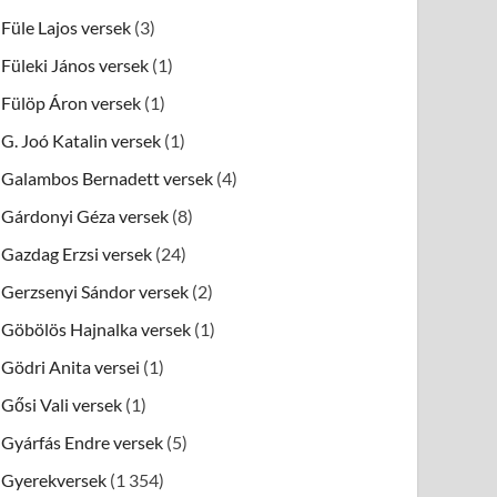
Füle Lajos versek
(3)
Füleki János versek
(1)
Fülöp Áron versek
(1)
G. Joó Katalin versek
(1)
Galambos Bernadett versek
(4)
Gárdonyi Géza versek
(8)
Gazdag Erzsi versek
(24)
Gerzsenyi Sándor versek
(2)
Göbölös Hajnalka versek
(1)
Gödri Anita versei
(1)
Gősi Vali versek
(1)
Gyárfás Endre versek
(5)
Gyerekversek
(1 354)