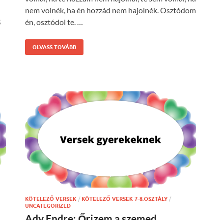
nem volnék, ha én hozzád nem hajolnék. Osztódom
S
én, osztódol te. …
OLVASS TOVÁBB
KÖTELEZŐ VERSEK
/
KÖTELEZŐ VERSEK 7-8.OSZTÁLY
/
UNCATEGORIZED
Ady Endre: Őrizem a szemed