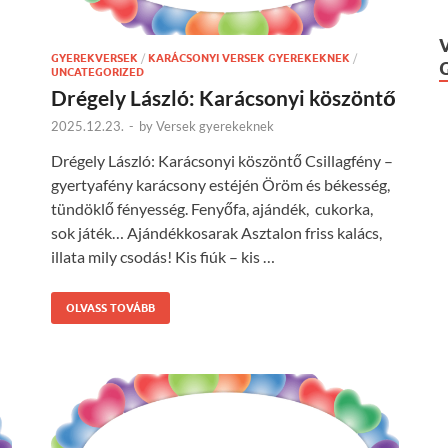
GYEREKVERSEK
/
KARÁCSONYI VERSEK GYEREKEKNEK
/
UNCATEGORIZED
Drégely László: Karácsonyi köszöntő
2025.12.23.
-
by
Versek gyerekeknek
Drégely László: Karácsonyi köszöntő Csillagfény –
gyertyafény karácsony estéjén Öröm és békesség,
tündöklő fényesség. Fenyőfa, ajándék, cukorka,
sok játék… Ajándékkosarak Asztalon friss kalács,
illata mily csodás! Kis fiúk – kis …
OLVASS TOVÁBB