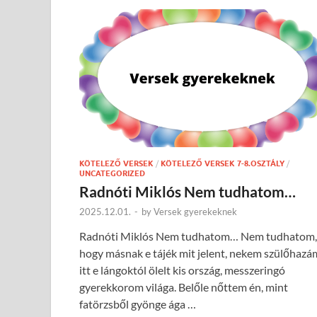
KÖTELEZŐ VERSEK
/
KÖTELEZŐ VERSEK 7-8.OSZTÁLY
/
UNCATEGORIZED
Radnóti Miklós Nem tudhatom…
2025.12.01.
-
by
Versek gyerekeknek
Radnóti Miklós Nem tudhatom… Nem tudhatom,
hogy másnak e tájék mit jelent, nekem szülőhazá
itt e lángoktól ölelt kis ország, messzeringó
gyerekkorom világa. Belőle nőttem én, mint
fatörzsből gyönge ága …