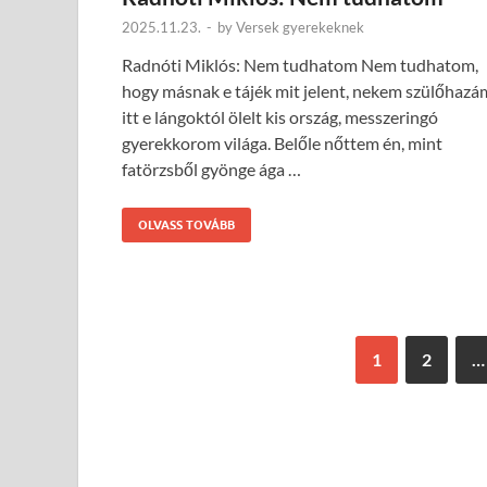
2025.11.23.
-
by
Versek gyerekeknek
Radnóti Miklós: Nem tudhatom Nem tudhatom,
hogy másnak e tájék mit jelent, nekem szülőhazá
itt e lángoktól ölelt kis ország, messzeringó
gyerekkorom világa. Belőle nőttem én, mint
fatörzsből gyönge ága …
OLVASS TOVÁBB
1
2
…