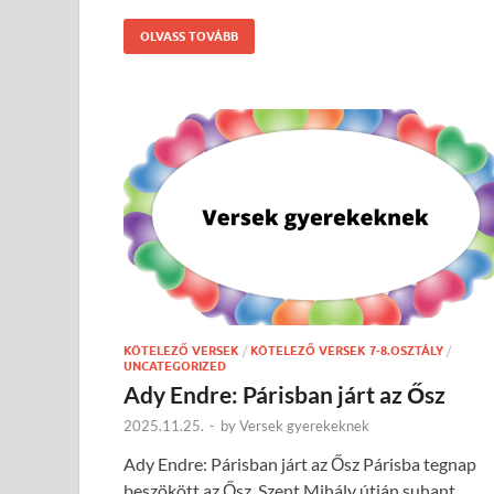
OLVASS TOVÁBB
KÖTELEZŐ VERSEK
/
KÖTELEZŐ VERSEK 7-8.OSZTÁLY
/
UNCATEGORIZED
Ady Endre: Párisban járt az Ősz
2025.11.25.
-
by
Versek gyerekeknek
Ady Endre: Párisban járt az Ősz Párisba tegnap
beszökött az Ősz. Szent Mihály útján suhant