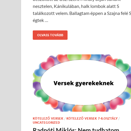
nesztelen, Kánikulában, halk lombok alatt S
találkozott velem. Ballagtam éppen a Szajna felé 
égtek …
OLVASS TOVÁBB
KÖTELEZŐ VERSEK
/
KÖTELEZŐ VERSEK 7-8.OSZTÁLY
/
UNCATEGORIZED
Radnóti Miklós: Nem tudhatom