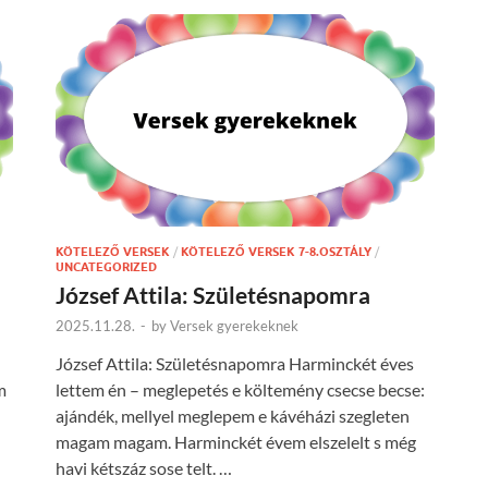
KÖTELEZŐ VERSEK
/
KÖTELEZŐ VERSEK 7-8.OSZTÁLY
/
UNCATEGORIZED
József Attila: Születésnapomra
2025.11.28.
-
by
Versek gyerekeknek
József Attila: Születésnapomra Harminckét éves
m
lettem én – meglepetés e költemény csecse becse:
ajándék, mellyel meglepem e kávéházi szegleten
magam magam. Harminckét évem elszelelt s még
havi kétszáz sose telt. …