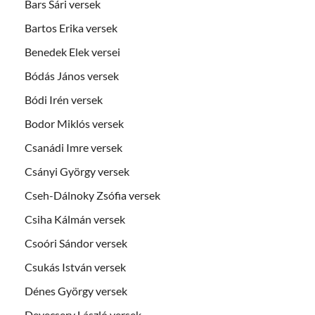
Bars Sári versek
Bartos Erika versek
Benedek Elek versei
Bódás János versek
Bódi Irén versek
Bodor Miklós versek
Csanádi Imre versek
Csányi György versek
Cseh-Dálnoky Zsófia versek
Csiha Kálmán versek
Csoóri Sándor versek
Csukás István versek
Dénes György versek
Devecsery László versek