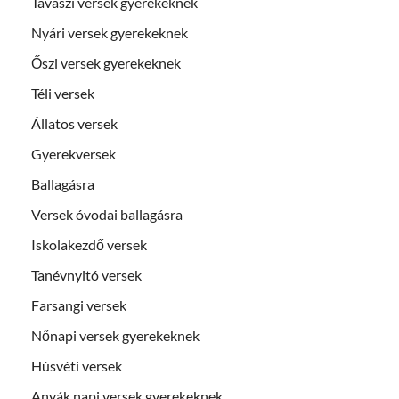
Tavaszi versek gyerekeknek
Nyári versek gyerekeknek
Őszi versek gyerekeknek
Téli versek
Állatos versek
Gyerekversek
Ballagásra
Versek óvodai ballagásra
Iskolakezdő versek
Tanévnyitó versek
Farsangi versek
Nőnapi versek gyerekeknek
Húsvéti versek
Anyák napi versek gyerekeknek