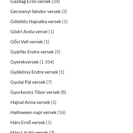
Gazdag Erzsi versek
(24)
Gerzsenyi Sándor versek
(2)
Göbölös Hajnalka versek
(1)
Gödri Anita versei
(1)
Gősi Vali versek
(1)
Gyárfás Endre versek
(5)
Gyerekversek
(1 354)
Gyökössy Endre versek
(1)
Gyulai Pál versek
(7)
Gyurkovics Tibor versek
(8)
Hajnal Anna versek
(1)
Halloween napi versek
(16)
Hárs Ernő versek
(1)
Hárs László versek
(3)