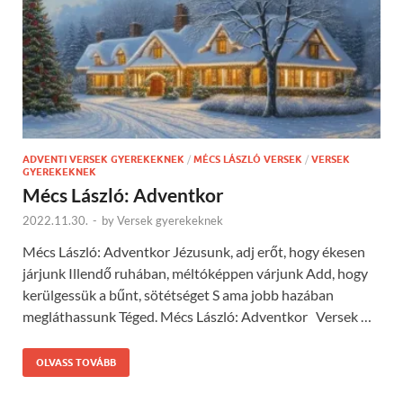
ADVENTI VERSEK GYEREKEKNEK
/
MÉCS LÁSZLÓ VERSEK
/
VERSEK
GYEREKEKNEK
Mécs László: Adventkor
2022.11.30.
-
by
Versek gyerekeknek
Mécs László: Adventkor Jézusunk, adj erőt, hogy ékesen
járjunk Illendő ruhában, méltóképpen várjunk Add, hogy
kerülgessük a bűnt, sötétséget S ama jobb hazában
megláthassunk Téged. Mécs László: Adventkor Versek …
OLVASS TOVÁBB