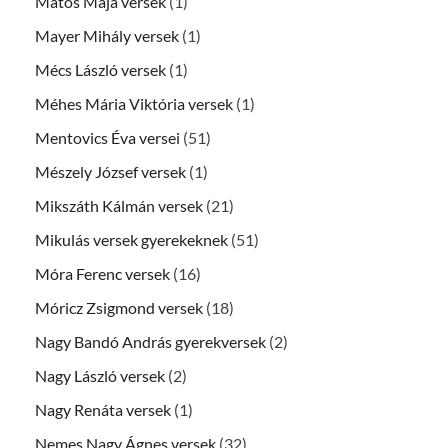
Matos Maja versek
(1)
Mayer Mihály versek
(1)
Mécs László versek
(1)
Méhes Mária Viktória versek
(1)
Mentovics Éva versei
(51)
Mészely József versek
(1)
Mikszáth Kálmán versek
(21)
Mikulás versek gyerekeknek
(51)
Móra Ferenc versek
(16)
Móricz Zsigmond versek
(18)
Nagy Bandó András gyerekversek
(2)
Nagy László versek
(2)
Nagy Renáta versek
(1)
Nemes Nagy Ágnes versek
(32)