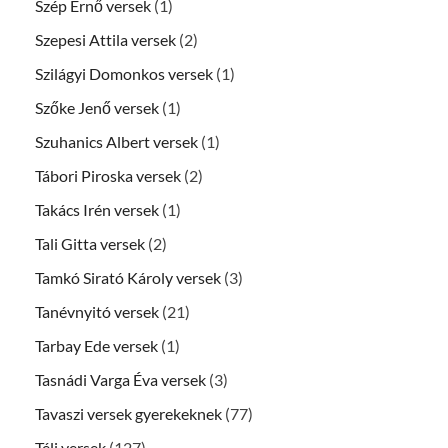
Szép Ernő versek
(1)
Szepesi Attila versek
(2)
Szilágyi Domonkos versek
(1)
Szőke Jenő versek
(1)
Szuhanics Albert versek
(1)
Tábori Piroska versek
(2)
Takács Irén versek
(1)
Tali Gitta versek
(2)
Tamkó Sirató Károly versek
(3)
Tanévnyitó versek
(21)
Tarbay Ede versek
(1)
Tasnádi Varga Éva versek
(3)
Tavaszi versek gyerekeknek
(77)
Téli versek
(127)