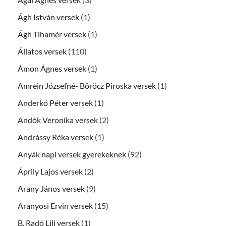
Ágh István versek
(1)
Ágh Tihamér versek
(1)
Állatos versek
(110)
Ámon Ágnes versek
(1)
Amrein Józsefné- Böröcz Piroska versek
(1)
Anderkó Péter versek
(1)
Andók Veronika versek
(2)
Andrássy Réka versek
(1)
Anyák napi versek gyerekeknek
(92)
Áprily Lajos versek
(2)
Arany János versek
(9)
Aranyosi Ervin versek
(15)
B. Radó Lili versek
(1)