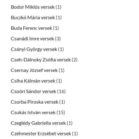
Bodor Miklós versek
(1)
Buczkó Mária versek
(1)
Buda Ferenc versek
(1)
Csanádi Imre versek
(3)
Csányi György versek
(1)
Cseh-Dálnoky Zsófia versek
(2)
Csernay József versek
(1)
Csiha Kálmán versek
(1)
Csoóri Sándor versek
(16)
Csorba Piroska versek
(1)
Csukás István versek
(15)
Czeglédy Gabriella versek
(1)
Czéhmester Erzsébet versek
(1)