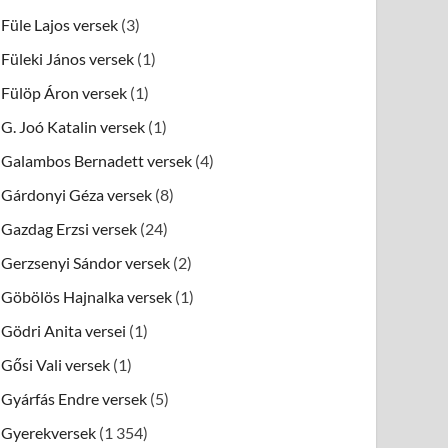
Füle Lajos versek
(3)
Füleki János versek
(1)
Fülöp Áron versek
(1)
G. Joó Katalin versek
(1)
Galambos Bernadett versek
(4)
Gárdonyi Géza versek
(8)
Gazdag Erzsi versek
(24)
Gerzsenyi Sándor versek
(2)
Göbölös Hajnalka versek
(1)
Gödri Anita versei
(1)
Gősi Vali versek
(1)
Gyárfás Endre versek
(5)
Gyerekversek
(1 354)