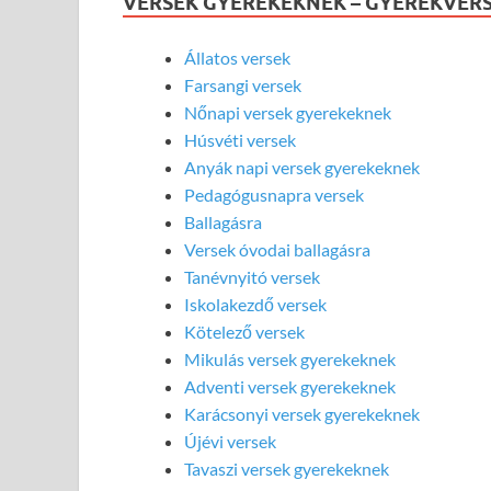
VERSEK GYEREKEKNEK – GYEREKVER
Állatos versek
Farsangi versek
Nőnapi versek gyerekeknek
Húsvéti versek
Anyák napi versek gyerekeknek
Pedagógusnapra versek
Ballagásra
Versek óvodai ballagásra
Tanévnyitó versek
Iskolakezdő versek
Kötelező versek
Mikulás versek gyerekeknek
Adventi versek gyerekeknek
Karácsonyi versek gyerekeknek
Újévi versek
Tavaszi versek gyerekeknek