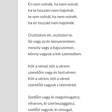
Én sem volnék, ha nem volnál,
ha te hozzám nem hajolnál,
te sem volnál, ha nem volnék,
ha én hozzád nem hajolnék.
Osztódom én, osztódol te.
Só vagy az én kenyeremben,
mosoly vagy a bajuszomon,
könny vagyok a két szemedben.
Köt a véred, köt a vérem:
szeretőm vagy és testvérem.
Köt a vérem, köt a véred:
szeretőd vagyok s testvéred.
Szellőm vagy, ki megsimogatsz,
viharom, ki szerteszaggatsz,
szellőd vagyok, ki simogat,