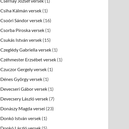
Csernay József versek
(1)
Csiha Kálmán versek
(1)
Csoóri Sándor versek
(16)
Csorba Piroska versek
(1)
Csukás István versek
(15)
Czeglédy Gabriella versek
(1)
Czéhmester Erzsébet versek
(1)
Czuczor Gergely versek
(1)
Dénes György versek
(1)
Devecseri Gábor versek
(1)
Devecsery László versek
(7)
Donászy Magda versei
(23)
Donkó István versek
(1)
Donkó László versek
(5)