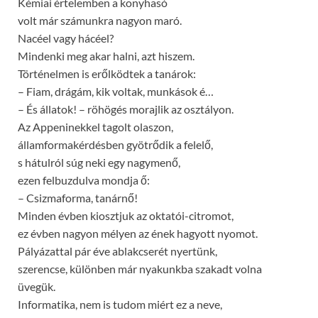
Kémiai értelemben a konyhasó
volt már számunkra nagyon maró.
Nacéel vagy hácéel?
Mindenki meg akar halni, azt hiszem.
Történelmen is erőlködtek a tanárok:
– Fiam, drágám, kik voltak, munkások é…
– És állatok! – röhögés morajlik az osztályon.
Az Appeninekkel tagolt olaszon,
államformakérdésben gyötrődik a felelő,
s hátulról súg neki egy nagymenő,
ezen felbuzdulva mondja ő:
– Csizmaforma, tanárnő!
Minden évben kiosztjuk az oktatói-citromot,
ez évben nagyon mélyen az ének hagyott nyomot.
Pályázattal pár éve ablakcserét nyertünk,
szerencse, különben már nyakunkba szakadt volna
üvegük.
Informatika, nem is tudom miért ez a neve,