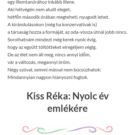
egy illemtanórához inkább illene.
Aki hétvégén nem aludt eleget,
hétfőn második órában megteheti, nyugodt lehet.
A kirándulásokon (még ha konzervatívak is)
a társaság hozza a formáját, az oda-vissza útnál jobb nincs.
Sorolhatnám mindezt még kerek nyolc évig,
hogy az együtt töltötteket elregéljem végig.
De az élet nem áll meg, nincs annyi időm,
vár a változás, megannyi öröm.
Négy szóval, semmi mással nem búcsúzhatok:
Mindannyian nagyon hiányozni fogtok.
Kiss Réka: Nyolc év
emlékére