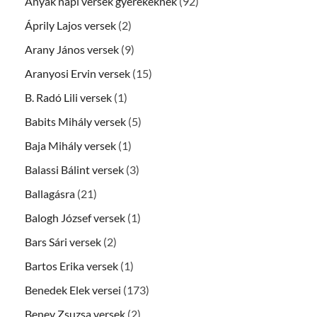
Anyák napi versek gyerekeknek
(92)
Áprily Lajos versek
(2)
Arany János versek
(9)
Aranyosi Ervin versek
(15)
B. Radó Lili versek
(1)
Babits Mihály versek
(5)
Baja Mihály versek
(1)
Balassi Bálint versek
(3)
Ballagásra
(21)
Balogh József versek
(1)
Bars Sári versek
(2)
Bartos Erika versek
(1)
Benedek Elek versei
(173)
Beney Zsuzsa versek
(2)