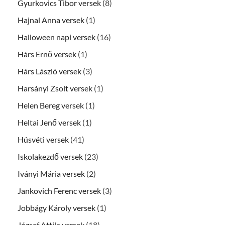
Gyurkovics Tibor versek
(8)
Hajnal Anna versek
(1)
Halloween napi versek
(16)
Hárs Ernő versek
(1)
Hárs László versek
(3)
Harsányi Zsolt versek
(1)
Helen Bereg versek
(1)
Heltai Jenő versek
(1)
Húsvéti versek
(41)
Iskolakezdő versek
(23)
Iványi Mária versek
(2)
Jankovich Ferenc versek
(3)
Jobbágy Károly versek
(1)
József Attila versek
(18)