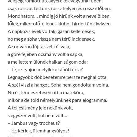
velejéig romlott utcagyerekek vagyunk főben,
csak rosszat tettünk rossz helyen és rossz időben.
Mondhatom… mindig jó hírünk volt a nevelőiben,
főleg, mikor ofő-ellenes klubot hirdettünk iwiwen.
A napközis évek voltak igazán kellemesek,
no meg a soha vissza nem térő incidensek.
Az udvaron fújt a szél, tél vala,
a góré fejében ocsmány volt a sapka,
a mellettem ülőnek halkan súgom oda:
– Te, ezt vajon melyik kukából túrta?
Legnagyobb döbbenetemre persze meghallotta.
A szél viszi a hangot. Soha nem gondoltam volna.
No és természetesen ott a matekóra,
mikor a deltoid némelyünknek paralelogramma.
A teljesítmény jele nekünk volt,
s egyszer volt, hol nem volt…
– Jambus vagy trocheus?
– Ez, kérlek, ütemhangsúlyos!