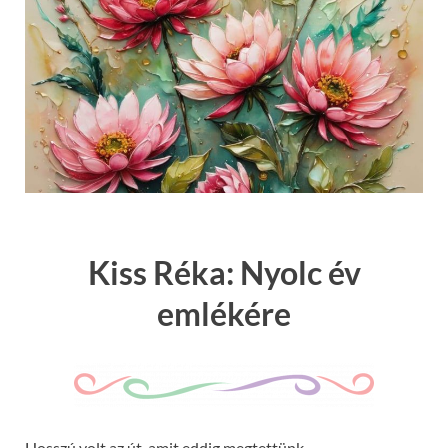
Kiss Réka: Nyolc év
emlékére
Hosszú volt az út, amit eddig megtettünk,