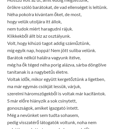
örökre szóló barátokat, de vad ellenséget is leltünk.
Néha pokolra kívántam őket, de most,
hogy velük utoljára itt állok,
nem tudok miért haragudni rájuk.
Klikkekből állt biz az osztályunk.
Volt, hogy kihúzó tagot addig száműztünk,
míg egyik nap, hoppá! Nem jött suliba velünk.
Barátok nélkül halálra vagyunk ítélve,
még ha ők téged néha porig alázva, sárba döngölve
tanítanak is a nagybetűs életre.
Voltak idők, mikor együtt kergetőztünk a ligetben,
ma már egymás csókját lessük, várjuk,
szerelmi háromszögekből is voltak már kacifántok.
S már előre hiányzik a sok csínytett,
gonoszságok, amiket igazgató intett.
Még a nevünket sem tudta sohasem,
pedig visszatérő látogatók voltunk, noha nem