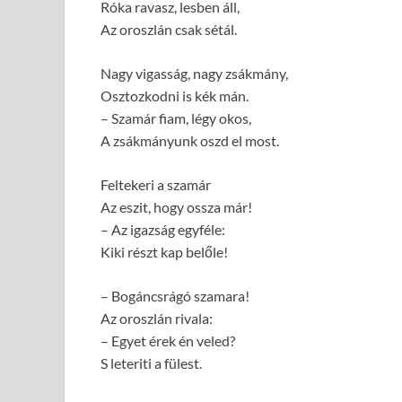
Róka ravasz, lesben áll,
Az oroszlán csak sétál.
Nagy vigasság, nagy zsákmány,
Osztozkodni is kék mán.
– Szamár fiam, légy okos,
A zsákmányunk oszd el most.
Feltekeri a szamár
Az eszit, hogy ossza már!
– Az igazság egyféle:
Kiki részt kap belőle!
– Bogáncsrágó szamara!
Az oroszlán rivala:
– Egyet érek én veled?
S leteriti a fülest.