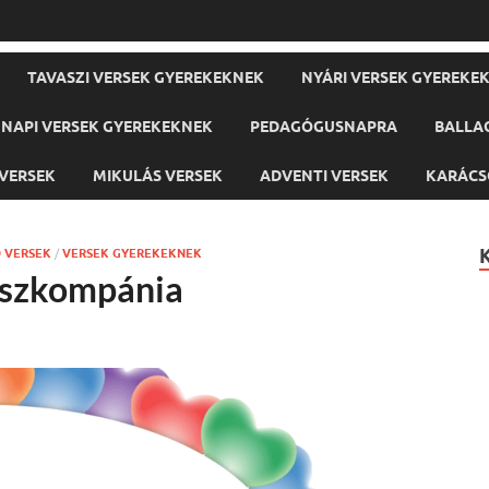
TAVASZI VERSEK GYEREKEKNEK
NYÁRI VERSEK GYEREKE
NAPI VERSEK GYEREKEKNEK
PEDAGÓGUSNAPRA
BALLA
VERSEK
MIKULÁS VERSEK
ADVENTI VERSEK
KARÁCS
 VERSEK
/
VERSEK GYEREKEKNEK
ászkompánia