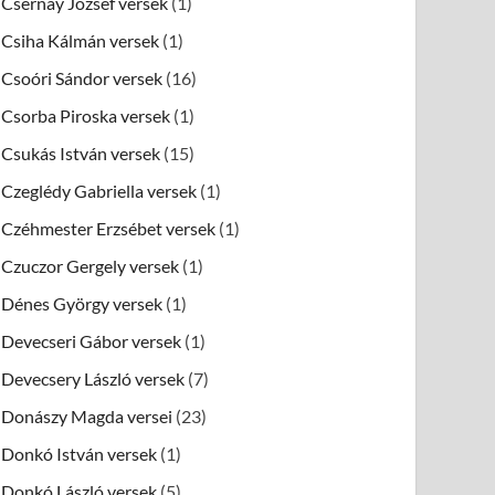
Csernay József versek
(1)
Csiha Kálmán versek
(1)
Csoóri Sándor versek
(16)
Csorba Piroska versek
(1)
Csukás István versek
(15)
Czeglédy Gabriella versek
(1)
Czéhmester Erzsébet versek
(1)
Czuczor Gergely versek
(1)
Dénes György versek
(1)
Devecseri Gábor versek
(1)
Devecsery László versek
(7)
Donászy Magda versei
(23)
Donkó István versek
(1)
Donkó László versek
(5)