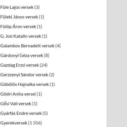
Füle Lajos versek
(3)
Füleki János versek
(1)
Fülöp Áron versek
(1)
G. Joó Katalin versek
(1)
Galambos Bernadett versek
(4)
Gárdonyi Géza versek
(8)
Gazdag Erzsi versek
(24)
Gerzsenyi Sándor versek
(2)
Göbölös Hajnalka versek
(1)
Gödri Anita versei
(1)
Gősi Vali versek
(1)
Gyárfás Endre versek
(5)
Gyerekversek
(1 356)