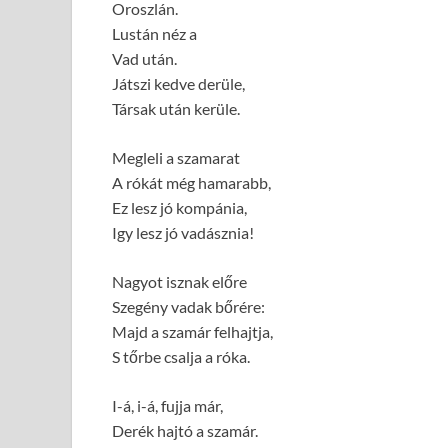
Oroszlán.
Lustán néz a
Vad után.
Játszi kedve derüle,
Társak után kerüle.
Megleli a szamarat
A rókát még hamarabb,
Ez lesz jó kompánia,
Igy lesz jó vadásznia!
Nagyot isznak előre
Szegény vadak bőrére:
Majd a szamár felhajtja,
S tőrbe csalja a róka.
I-á, i-á, fujja már,
Derék hajtó a szamár.