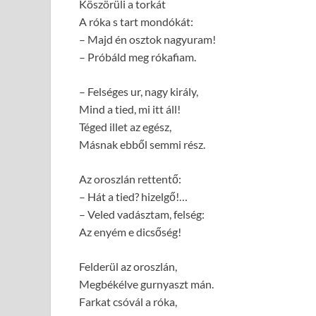
Köszörüli a torkát
A róka s tart mondókát:
– Majd én osztok nagyuram!
– Próbáld meg rókafiam.
– Felséges ur, nagy király,
Mind a tied, mi itt áll!
Téged illet az egész,
Másnak ebből semmi rész.
Az oroszlán rettentő:
– Hát a tied? hizelgő!…
– Veled vadásztam, felség:
Az enyém e dicsőség!
Felderül az oroszlán,
Megbékélve gurnyaszt mán.
Farkat csóvál a róka,