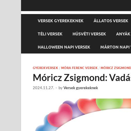
VERSEK GYEREKEKNEK
ÁLLATOS VERSEK
TÉLI VERSEK
HÚSVÉTI VERSEK
ANYÁK 
HALLOWEEN NAPI VERSEK
MÁRTON NAPI 
GYEREKVERSEK
/
MÓRA FERENC VERSEK
/
MÓRICZ ZSIGMOND
Móricz Zsigmond: Vad
2024.11.27.
-
by
Versek gyerekeknek