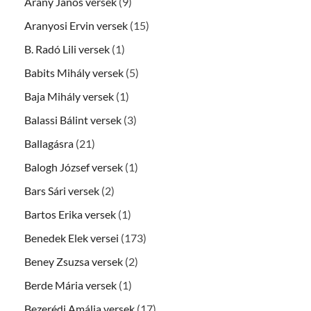
Arany János versek
(9)
Aranyosi Ervin versek
(15)
B. Radó Lili versek
(1)
Babits Mihály versek
(5)
Baja Mihály versek
(1)
Balassi Bálint versek
(3)
Ballagásra
(21)
Balogh József versek
(1)
Bars Sári versek
(2)
Bartos Erika versek
(1)
Benedek Elek versei
(173)
Beney Zsuzsa versek
(2)
Berde Mária versek
(1)
Bezerédj Amália versek
(17)