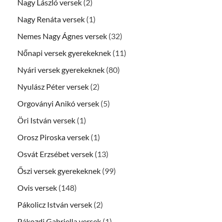
Nagy László versek
(2)
Nagy Renáta versek
(1)
Nemes Nagy Ágnes versek
(32)
Nőnapi versek gyerekeknek
(11)
Nyári versek gyerekeknek
(80)
Nyulász Péter versek
(2)
Orgoványi Anikó versek
(5)
Öri István versek
(1)
Orosz Piroska versek
(1)
Osvát Erzsébet versek
(13)
Őszi versek gyerekeknek
(99)
Ovis versek
(148)
Pákolicz István versek
(2)
Pákozdi Gabriella versek
(1)