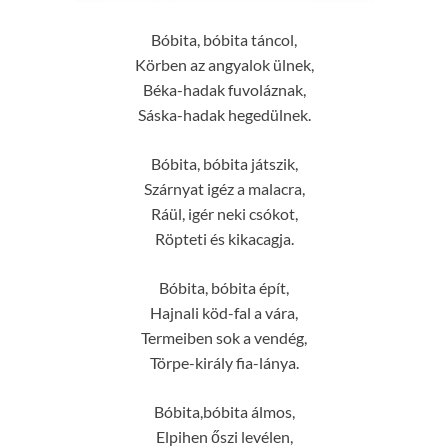
Bóbita, bóbita táncol,
Körben az angyalok ülnek,
Béka-hadak fuvoláznak,
Sáska-hadak hegedülnek.
Bóbita, bóbita játszik,
Szárnyat igéz a malacra,
Ráül, igér neki csókot,
Röpteti és kikacagja.
Bóbita, bóbita épít,
Hajnali köd-fal a vára,
Termeiben sok a vendég,
Törpe-király fia-lánya.
Bóbita,bóbita álmos,
Elpihen őszi levélen,