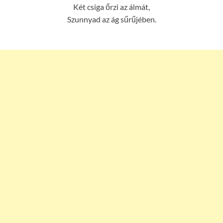
Két csiga őrzi az álmát,
Szunnyad az ág sűrűjében.