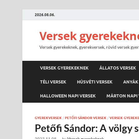
2026.08.06.
Versek gyerekekn
Versek gyerekeknek, gyerekversek, rövid versek gyere
VERSEK GYEREKEKNEK
ÁLLATOS VERSEK
TÉLI VERSEK
HÚSVÉTI VERSEK
ANYÁK 
HALLOWEEN NAPI VERSEK
MÁRTON NAPI 
GYEREKVERSEK
/
PETŐFI SÁNDOR VERSEK
/
VERSEK GYEREK
Petőfi Sándor: A völgy s