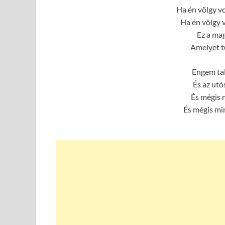
Ha én völgy vo
Ha én völgy 
Ez a mag
Amelyet t
Engem tal
És az utó
És mégis 
És mégis mi