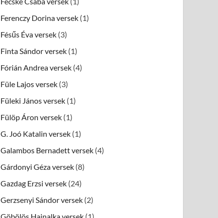
Fecske Csaba versek
(1)
Ferenczy Dorina versek
(1)
Fésűs Éva versek
(3)
Finta Sándor versek
(1)
Fórián Andrea versek
(4)
Füle Lajos versek
(3)
Füleki János versek
(1)
Fülöp Áron versek
(1)
G. Joó Katalin versek
(1)
Galambos Bernadett versek
(4)
Gárdonyi Géza versek
(8)
Gazdag Erzsi versek
(24)
Gerzsenyi Sándor versek
(2)
Göbölös Hajnalka versek
(1)