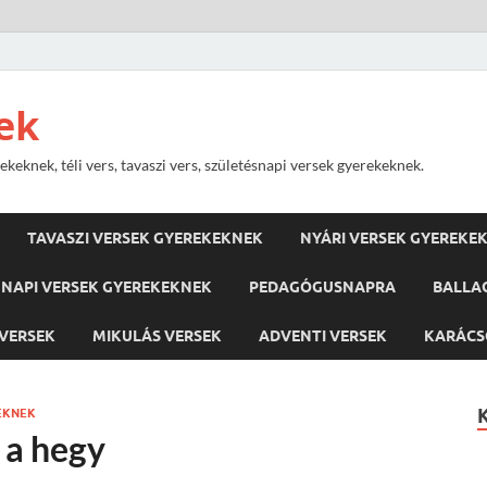
ek
keknek, téli vers, tavaszi vers, születésnapi versek gyerekeknek.
TAVASZI VERSEK GYEREKEKNEK
NYÁRI VERSEK GYEREKE
NAPI VERSEK GYEREKEKNEK
PEDAGÓGUSNAPRA
BALLA
VERSEK
MIKULÁS VERSEK
ADVENTI VERSEK
KARÁCS
EKNEK
 a hegy