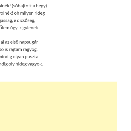
lnék! (sóhajtott a hegy)
volnék! oh milyen rideg
asság, e dicsőség,
őlem úgy irígylenek.
ál az első napsugár
só is rajtam ragyog,
mindig olyan puszta
ndig oly hideg vagyok.