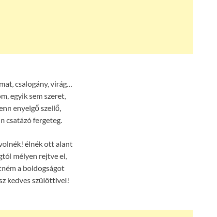
rmat, csalogány, virág…
m, egyik sem szeret,
enn enyelgő szellő,
n csatázó fergeteg.
volnék! élnék ott alant
tól mélyen rejtve el,
etném a boldogságot
sz kedves szülöttivel!