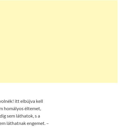
olnék! itt elbújva kell
m homályos éltemet,
ig sem láthatok, s a
em láthatnak engemet. –