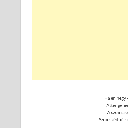
Ha én hegy v
Áttengene
A szomszéd
Szomszédból s