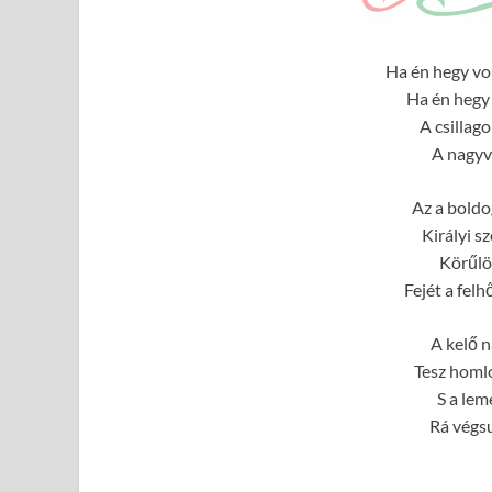
Ha én hegy vol
Ha én hegy 
A csillag
A nagyvi
Az a boldo
Királyi s
Körűlö
Fejét a fel
A kelő n
Tesz homl
S a lem
Rá végsu