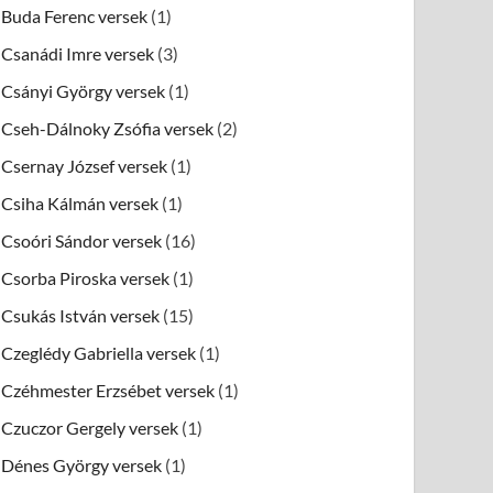
Buda Ferenc versek
(1)
Csanádi Imre versek
(3)
Csányi György versek
(1)
Cseh-Dálnoky Zsófia versek
(2)
Csernay József versek
(1)
Csiha Kálmán versek
(1)
Csoóri Sándor versek
(16)
Csorba Piroska versek
(1)
Csukás István versek
(15)
Czeglédy Gabriella versek
(1)
Czéhmester Erzsébet versek
(1)
Czuczor Gergely versek
(1)
Dénes György versek
(1)