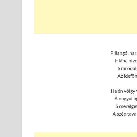
Pillangó, ha
Hiába hívo
S mi odal
Az idefön
Ha én völgy 
A nagyvilág
S cserélg
A szép tava