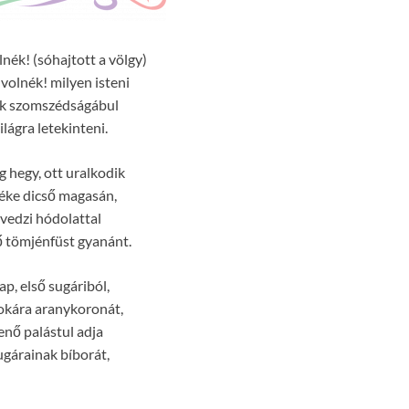
nék! (sóhajtott a völgy)
volnék! milyen isteni
ok szomszédságábul
lágra letekinteni.
g hegy, ott uralkodik
zéke dicső magasán,
vedzi hódolattal
hő tömjénfüst gyanánt.
ap, első sugáriból,
okára aranykoronát,
enő palástul adja
gárainak bíborát,