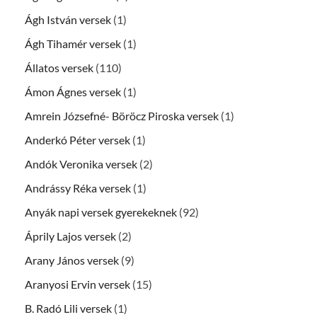
Ágh István versek
(1)
Ágh Tihamér versek
(1)
Állatos versek
(110)
Ámon Ágnes versek
(1)
Amrein Józsefné- Böröcz Piroska versek
(1)
Anderkó Péter versek
(1)
Andók Veronika versek
(2)
Andrássy Réka versek
(1)
Anyák napi versek gyerekeknek
(92)
Áprily Lajos versek
(2)
Arany János versek
(9)
Aranyosi Ervin versek
(15)
B. Radó Lili versek
(1)