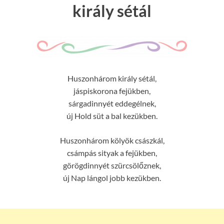
király sétál
Huszonhárom király sétál,
jáspiskorona fejükben,
sárgadinnyét eddegélnek,
új Hold süt a bal kezükben.
Huszonhárom kölyök császkál,
csámpás sityak a fejükben,
görögdinnyét szürcsölőznek,
új Nap lángol jobb kezükben.