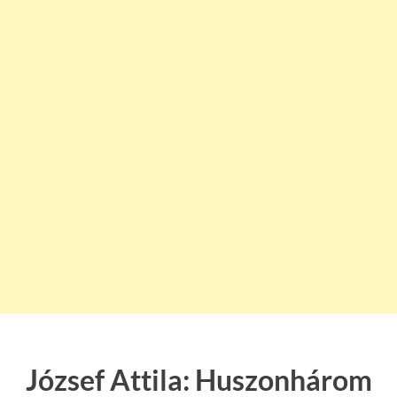
József Attila: Huszonhárom