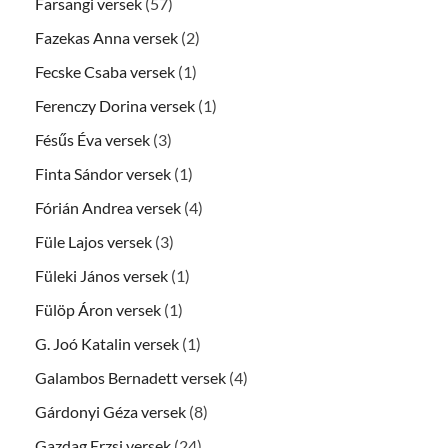
Farsangi versek
(57)
Fazekas Anna versek
(2)
Fecske Csaba versek
(1)
Ferenczy Dorina versek
(1)
Fésűs Éva versek
(3)
Finta Sándor versek
(1)
Fórián Andrea versek
(4)
Füle Lajos versek
(3)
Füleki János versek
(1)
Fülöp Áron versek
(1)
G. Joó Katalin versek
(1)
Galambos Bernadett versek
(4)
Gárdonyi Géza versek
(8)
Gazdag Erzsi versek
(24)