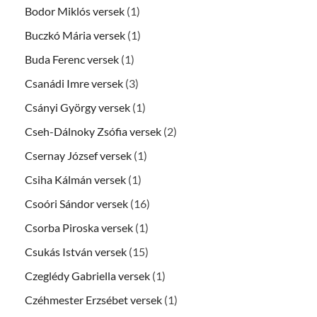
Bodor Miklós versek
(1)
Buczkó Mária versek
(1)
Buda Ferenc versek
(1)
Csanádi Imre versek
(3)
Csányi György versek
(1)
Cseh-Dálnoky Zsófia versek
(2)
Csernay József versek
(1)
Csiha Kálmán versek
(1)
Csoóri Sándor versek
(16)
Csorba Piroska versek
(1)
Csukás István versek
(15)
Czeglédy Gabriella versek
(1)
Czéhmester Erzsébet versek
(1)