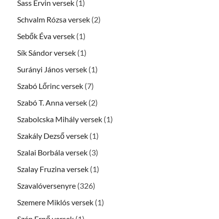
Sass Ervin versek
(1)
Schvalm Rózsa versek
(2)
Sebők Éva versek
(1)
Sík Sándor versek
(1)
Surányi János versek
(1)
Szabó Lőrinc versek
(7)
Szabó T. Anna versek
(2)
Szabolcska Mihály versek
(1)
Szakály Dezső versek
(1)
Szalai Borbála versek
(3)
Szalay Fruzina versek
(1)
Szavalóversenyre
(326)
Szemere Miklós versek
(1)
Szép Ernő versek
(1)