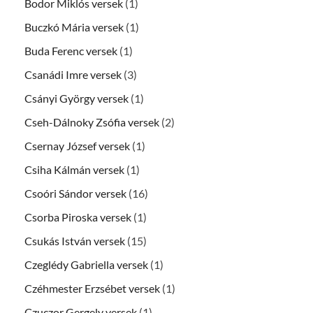
Bodor Miklós versek
(1)
Buczkó Mária versek
(1)
Buda Ferenc versek
(1)
Csanádi Imre versek
(3)
Csányi György versek
(1)
Cseh-Dálnoky Zsófia versek
(2)
Csernay József versek
(1)
Csiha Kálmán versek
(1)
Csoóri Sándor versek
(16)
Csorba Piroska versek
(1)
Csukás István versek
(15)
Czeglédy Gabriella versek
(1)
Czéhmester Erzsébet versek
(1)
Czuczor Gergely versek
(1)