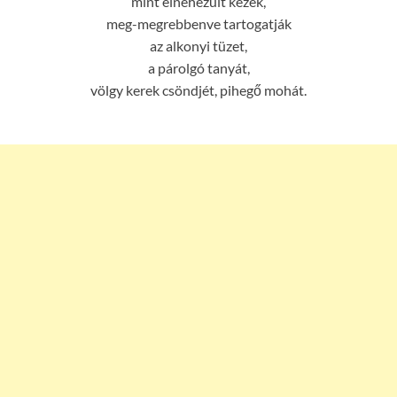
mint elnehezült kezek,
meg-megrebbenve tartogatják
az alkonyi tüzet,
a párolgó tanyát,
völgy kerek csöndjét, pihegő mohát.