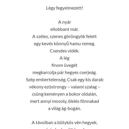
Légy fegyelmezett!
A nyár
ellobbant már.
A széles, szenes göröngyök felett
egy kevés könnyű hamu remeg.
Csendes vidék.
A lég
finom üvegét
megkarcolja pár hegyes cserjeág.
Szép embertelenség. Csak egy kis darab
vékony ezüstrongy – valami szalag –
csüng keményen a bokor oldalán,
mert annyi mosoly, ölelés fönnakad
a világ ág-bogán.
A távolban a bütykös vén hegyek,