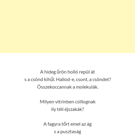
A hideg űrön holló repül át
s a csönd kihűl. Hallod-e, csont, a csöndet?
Összekoccannak a molekulák.
Milyen vitrinben csillognak
ily téli éjszakák?
A fagyra tőrt emel az ág
s a pusztaság