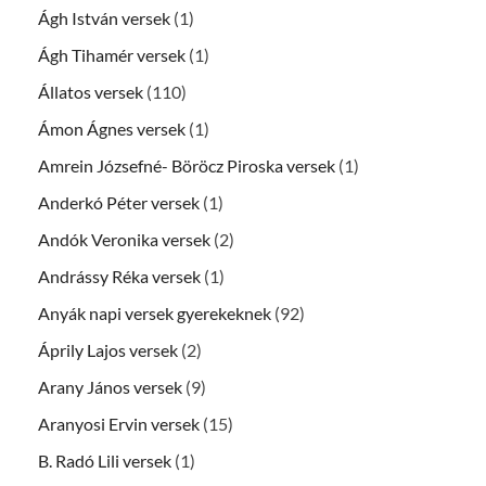
Ágh István versek
(1)
Ágh Tihamér versek
(1)
Állatos versek
(110)
Ámon Ágnes versek
(1)
Amrein Józsefné- Böröcz Piroska versek
(1)
Anderkó Péter versek
(1)
Andók Veronika versek
(2)
Andrássy Réka versek
(1)
Anyák napi versek gyerekeknek
(92)
Áprily Lajos versek
(2)
Arany János versek
(9)
Aranyosi Ervin versek
(15)
B. Radó Lili versek
(1)