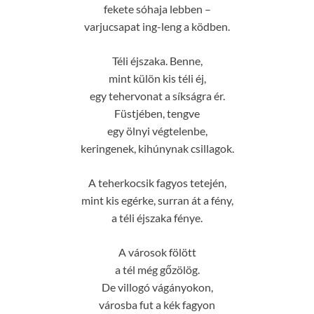
fekete sóhaja lebben –
varjucsapat ing-leng a ködben.
Téli éjszaka. Benne,
mint külön kis téli éj,
egy tehervonat a síkságra ér.
Füstjében, tengve
egy ölnyi végtelenbe,
keringenek, kihúnynak csillagok.
A teherkocsik fagyos tetején,
mint kis egérke, surran át a fény,
a téli éjszaka fénye.
A városok fölött
a tél még gőzölög.
De villogó vágányokon,
városba fut a kék fagyon