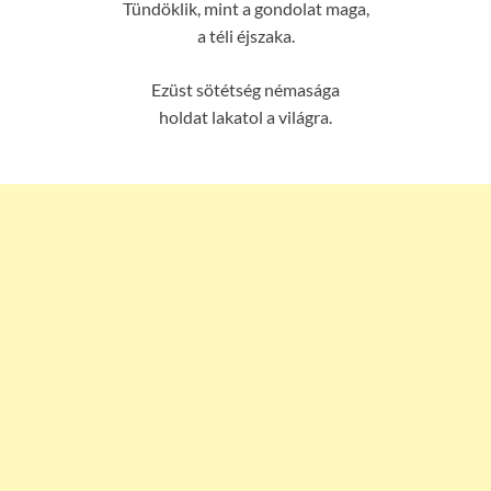
Tündöklik, mint a gondolat maga,
a téli éjszaka.
Ezüst sötétség némasága
holdat lakatol a világra.