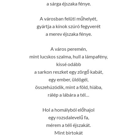
a sárga éjszaka fénye.
A városban felüti műhelyét,
gyártja a kínok szúró fegyverét
a merev éjszaka fénye.
A város peremén,
mint lucskos szalma, hull a lámpafény,
kissé odább
a sarkon reszket egy zörgő kabát,
egy ember, üldögél,
összehúzódik, mint a föld, hiába,
rálép a lábára a tél…
Hol a homályból előhajol
egy rozsdalevelű fa,
mérem a téli éjszakát.
Mint birtokát