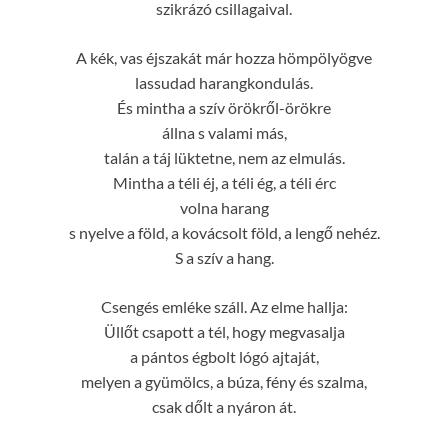
szikrázó csillagaival.
A kék, vas éjszakát már hozza hömpölyögve
lassudad harangkondulás.
És mintha a szív örökről-örökre
állna s valami más,
talán a táj lüktetne, nem az elmulás.
Mintha a téli éj, a téli ég, a téli érc
volna harang
s nyelve a föld, a kovácsolt föld, a lengő nehéz.
S a szív a hang.
Csengés emléke száll. Az elme hallja:
Üllőt csapott a tél, hogy megvasalja
a pántos égbolt lógó ajtaját,
melyen a gyümölcs, a búza, fény és szalma,
csak dőlt a nyáron át.