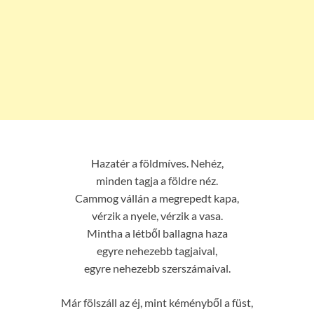
Hazatér a földmíves. Nehéz,
minden tagja a földre néz.
Cammog vállán a megrepedt kapa,
vérzik a nyele, vérzik a vasa.
Mintha a létből ballagna haza
egyre nehezebb tagjaival,
egyre nehezebb szerszámaival.
Már fölszáll az éj, mint kéményből a füst,