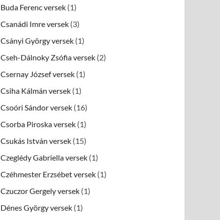
Buda Ferenc versek
(1)
Csanádi Imre versek
(3)
Csányi György versek
(1)
Cseh-Dálnoky Zsófia versek
(2)
Csernay József versek
(1)
Csiha Kálmán versek
(1)
Csoóri Sándor versek
(16)
Csorba Piroska versek
(1)
Csukás István versek
(15)
Czeglédy Gabriella versek
(1)
Czéhmester Erzsébet versek
(1)
Czuczor Gergely versek
(1)
Dénes György versek
(1)