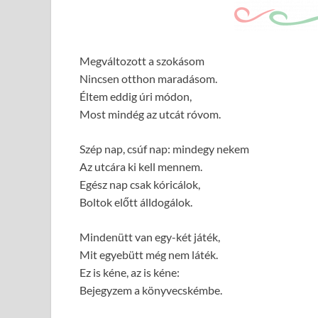
Megváltozott a szokásom
Nincsen otthon maradásom.
Éltem eddig úri módon,
Most mindég az utcát róvom.
Szép nap, csúf nap: mindegy nekem
Az utcára ki kell mennem.
Egész nap csak kóricálok,
Boltok előtt álldogálok.
Mindenütt van egy-két játék,
Mit egyebütt még nem láték.
Ez is kéne, az is kéne:
Bejegyzem a könyvecskémbe.