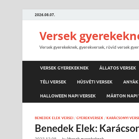
2026.08.07.
Versek gyerekekn
Versek gyerekeknek, gyerekversek, rövid versek gyere
VERSEK GYEREKEKNEK
ÁLLATOS VERSEK
TÉLI VERSEK
HÚSVÉTI VERSEK
ANYÁK 
HALLOWEEN NAPI VERSEK
MÁRTON NAPI 
BENEDEK ELEK VERSEI
/
GYEREKVERSEK
/
KARÁCSONYI VERS
Benedek Elek: Karácso