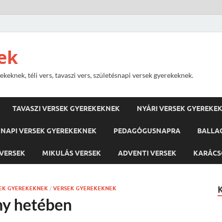
ek
keknek, téli vers, tavaszi vers, születésnapi versek gyerekeknek.
TAVASZI VERSEK GYEREKEKNEK
NYÁRI VERSEK GYEREKE
NAPI VERSEK GYEREKEKNEK
PEDAGÓGUSNAPRA
BALLA
VERSEK
MIKULÁS VERSEK
ADVENTI VERSEK
KARÁCS
EK GYEREKEKNEK
/
VERSEK GYEREKEKNEK
ny hetében