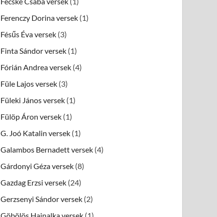
Fecske Csaba versek
(1)
Ferenczy Dorina versek
(1)
Fésűs Éva versek
(3)
Finta Sándor versek
(1)
Fórián Andrea versek
(4)
Füle Lajos versek
(3)
Füleki János versek
(1)
Fülöp Áron versek
(1)
G. Joó Katalin versek
(1)
Galambos Bernadett versek
(4)
Gárdonyi Géza versek
(8)
Gazdag Erzsi versek
(24)
Gerzsenyi Sándor versek
(2)
Göbölös Hajnalka versek
(1)