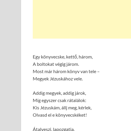
Egy könyvecske, kettő, három,
A boltokat végig járom.
Most már három könyv van tele –
Megyek Jézuskához vele.
Addig megyek, addig járok,
Míg egyszer csak rátalálok:
Kis Jézuskám, állj meg, kérlek,
Olvasd el e könyvecskéket!
Átalveszi, lapozgatja,