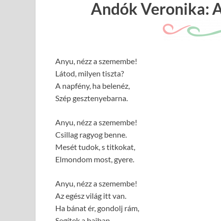
Andók Veronika: 
Anyu, nézz a szemembe!
Látod, milyen tiszta?
A napfény, ha belenéz,
Szép gesztenyebarna.
Anyu, nézz a szemembe!
Csillag ragyog benne.
Mesét tudok, s titkokat,
Elmondom most, gyere.
Anyu, nézz a szemembe!
Az egész világ itt van.
Ha bánat ér, gondolj rám,
Segítek a bajban.