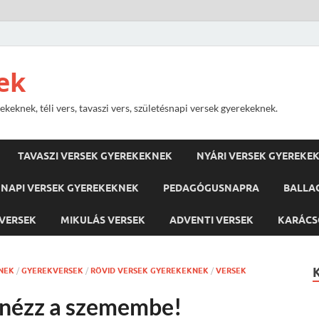
ek
keknek, téli vers, tavaszi vers, születésnapi versek gyerekeknek.
TAVASZI VERSEK GYEREKEKNEK
NYÁRI VERSEK GYEREKE
NAPI VERSEK GYEREKEKNEK
PEDAGÓGUSNAPRA
BALLA
VERSEK
MIKULÁS VERSEK
ADVENTI VERSEK
KARÁCS
NEK
/
GYEREKVERSEK
/
RÖVID VERSEK GYEREKEKNEK
/
VERSEK
 nézz a szemembe!