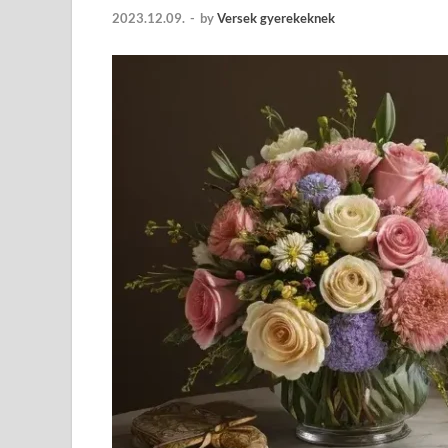
2023.12.09.
-
by
Versek gyerekeknek