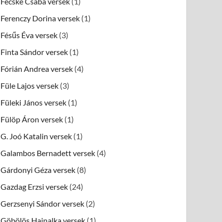
Fecske Csaba versek
(1)
Ferenczy Dorina versek
(1)
Fésűs Éva versek
(3)
Finta Sándor versek
(1)
Fórián Andrea versek
(4)
Füle Lajos versek
(3)
Füleki János versek
(1)
Fülöp Áron versek
(1)
G. Joó Katalin versek
(1)
Galambos Bernadett versek
(4)
Gárdonyi Géza versek
(8)
Gazdag Erzsi versek
(24)
Gerzsenyi Sándor versek
(2)
Göbölös Hajnalka versek
(1)