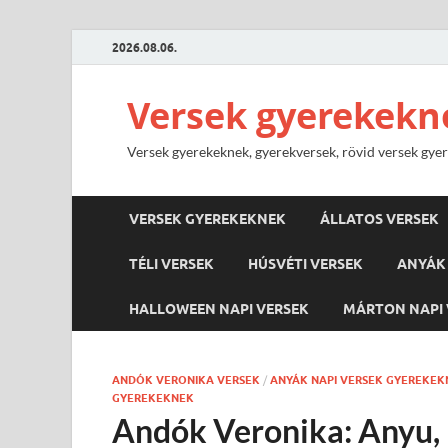
2026.08.06.
Versek gyerekekn
Versek gyerekeknek, gyerekversek, rövid versek gyere
VERSEK GYEREKEKNEK
ÁLLATOS VERSEK
TÉLI VERSEK
HÚSVÉTI VERSEK
ANYÁK 
HALLOWEEN NAPI VERSEK
MÁRTON NAPI 
ANDÓK VERONIKA VERSEK
/
ANYÁK NAPI VERSEK GYEREKEK
GYEREKEKNEK
Andók Veronika: Anyu,