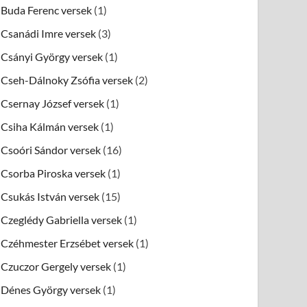
Buda Ferenc versek
(1)
Csanádi Imre versek
(3)
Csányi György versek
(1)
Cseh-Dálnoky Zsófia versek
(2)
Csernay József versek
(1)
Csiha Kálmán versek
(1)
Csoóri Sándor versek
(16)
Csorba Piroska versek
(1)
Csukás István versek
(15)
Czeglédy Gabriella versek
(1)
Czéhmester Erzsébet versek
(1)
Czuczor Gergely versek
(1)
Dénes György versek
(1)