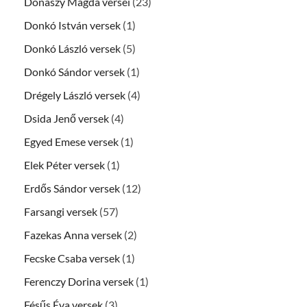
Donászy Magda versei
(23)
Donkó István versek
(1)
Donkó László versek
(5)
Donkó Sándor versek
(1)
Drégely László versek
(4)
Dsida Jenő versek
(4)
Egyed Emese versek
(1)
Elek Péter versek
(1)
Erdős Sándor versek
(12)
Farsangi versek
(57)
Fazekas Anna versek
(2)
Fecske Csaba versek
(1)
Ferenczy Dorina versek
(1)
Fésűs Éva versek
(3)