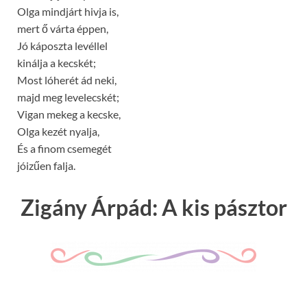
Olga mindjárt hivja is,
mert ő várta éppen,
Jó káposzta levéllel
kinálja a kecskét;
Most lóherét ád neki,
majd meg levelecskét;
Vigan mekeg a kecske,
Olga kezét nyalja,
És a finom csemegét
jóizűen falja.
Zigány Árpád: A kis pásztor