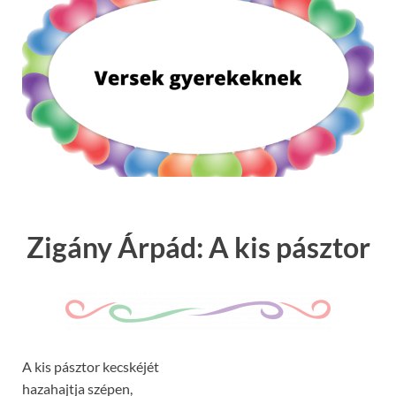
Zigány Árpád: A kis pásztor
A kis pásztor kecskéjét
hazahajtja szépen,