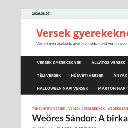
2026.08.07.
Versek gyerekekn
Versek gyerekeknek, gyerekversek, rövid versek gyere
VERSEK GYEREKEKNEK
ÁLLATOS VERSEK
TÉLI VERSEK
HÚSVÉTI VERSEK
ANYÁK 
HALLOWEEN NAPI VERSEK
MÁRTON NAPI 
TANÉVNYITÓ VERSEK
/
VERSEK GYEREKEKNEK
/
WEÖRES SÁN
Weöres Sándor: A birka