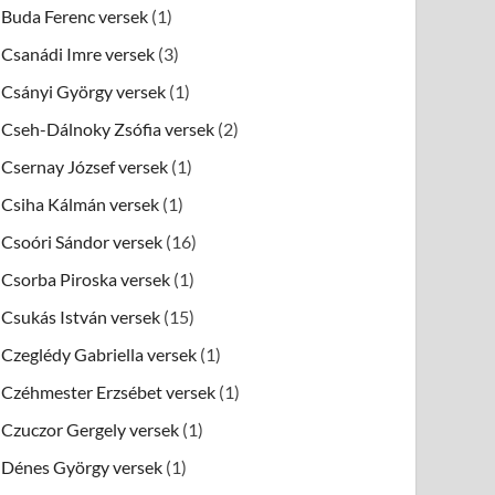
Buda Ferenc versek
(1)
Csanádi Imre versek
(3)
Csányi György versek
(1)
Cseh-Dálnoky Zsófia versek
(2)
Csernay József versek
(1)
Csiha Kálmán versek
(1)
Csoóri Sándor versek
(16)
Csorba Piroska versek
(1)
Csukás István versek
(15)
Czeglédy Gabriella versek
(1)
Czéhmester Erzsébet versek
(1)
Czuczor Gergely versek
(1)
Dénes György versek
(1)