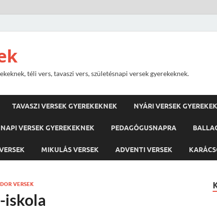
ek
keknek, téli vers, tavaszi vers, születésnapi versek gyerekeknek.
TAVASZI VERSEK GYEREKEKNEK
NYÁRI VERSEK GYEREKE
NAPI VERSEK GYEREKEKNEK
PEDAGÓGUSNAPRA
BALLA
VERSEK
MIKULÁS VERSEK
ADVENTI VERSEK
KARÁCS
DOR VERSEK
-iskola