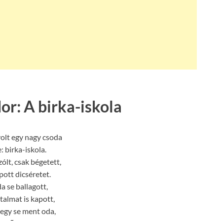
r: A birka-iskola
olt egy nagy csoda
: birka-iskola.
ólt, csak bégetett,
pott dicséretet.
a se ballagott,
talmat is kapott,
 egy se ment oda,