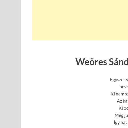
Weöres Sándo
Egyszer v
neve
Ki nem sz
Az ka
Ki od
Még ju
Így hát