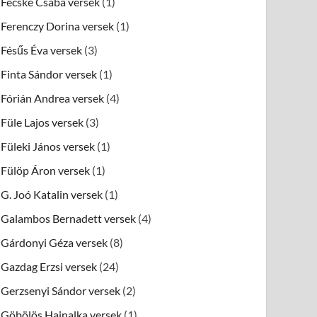
Fecske Csaba versek
(1)
Ferenczy Dorina versek
(1)
Fésűs Éva versek
(3)
Finta Sándor versek
(1)
Fórián Andrea versek
(4)
Füle Lajos versek
(3)
Füleki János versek
(1)
Fülöp Áron versek
(1)
G. Joó Katalin versek
(1)
Galambos Bernadett versek
(4)
Gárdonyi Géza versek
(8)
Gazdag Erzsi versek
(24)
Gerzsenyi Sándor versek
(2)
Göbölös Hajnalka versek
(1)