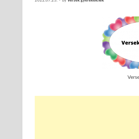
2022.07.23.
-
by
Versek gyerekeknek
Vers