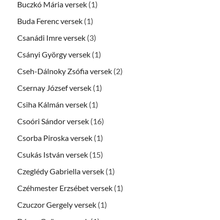
Buczkó Mária versek
(1)
Buda Ferenc versek
(1)
Csanádi Imre versek
(3)
Csányi György versek
(1)
Cseh-Dálnoky Zsófia versek
(2)
Csernay József versek
(1)
Csiha Kálmán versek
(1)
Csoóri Sándor versek
(16)
Csorba Piroska versek
(1)
Csukás István versek
(15)
Czeglédy Gabriella versek
(1)
Czéhmester Erzsébet versek
(1)
Czuczor Gergely versek
(1)