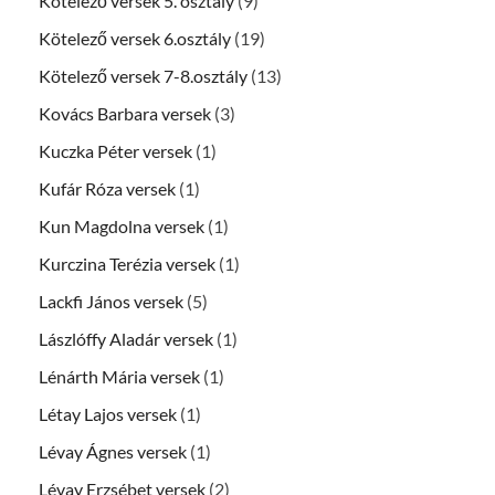
Kötelező versek 5. osztály
(9)
Kötelező versek 6.osztály
(19)
Kötelező versek 7-8.osztály
(13)
Kovács Barbara versek
(3)
Kuczka Péter versek
(1)
Kufár Róza versek
(1)
Kun Magdolna versek
(1)
Kurczina Terézia versek
(1)
Lackfi János versek
(5)
Lászlóffy Aladár versek
(1)
Lénárth Mária versek
(1)
Létay Lajos versek
(1)
Lévay Ágnes versek
(1)
Lévay Erzsébet versek
(2)