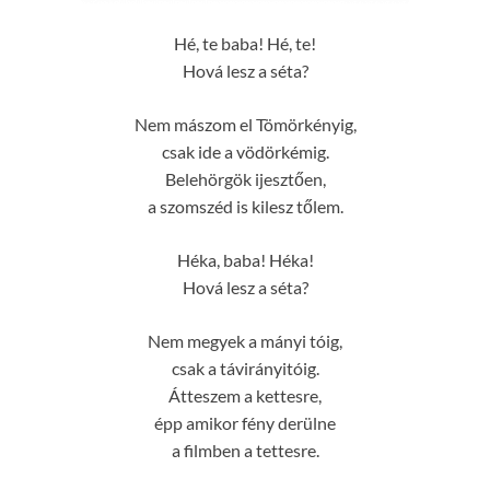
Hé, te baba! Hé, te!
Hová lesz a séta?
Nem mászom el Tömörkényig,
csak ide a vödörkémig.
Belehörgök ijesztően,
a szomszéd is kilesz tőlem.
Héka, baba! Héka!
Hová lesz a séta?
Nem megyek a mányi tóig,
csak a távirányitóig.
Átteszem a kettesre,
épp amikor fény derülne
a filmben a tettesre.