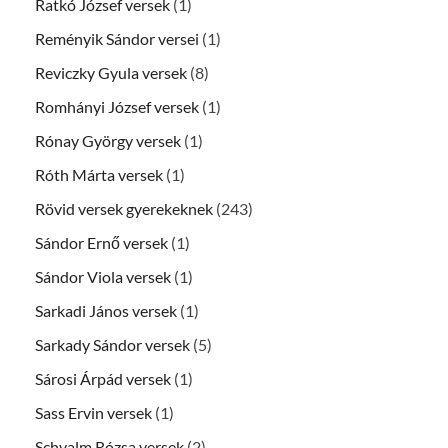
Ratkó József versek
(1)
Reményik Sándor versei
(1)
Reviczky Gyula versek
(8)
Romhányi József versek
(1)
Rónay György versek
(1)
Róth Márta versek
(1)
Rövid versek gyerekeknek
(243)
Sándor Ernő versek
(1)
Sándor Viola versek
(1)
Sarkadi János versek
(1)
Sarkady Sándor versek
(5)
Sárosi Árpád versek
(1)
Sass Ervin versek
(1)
Schvalm Rózsa versek
(2)