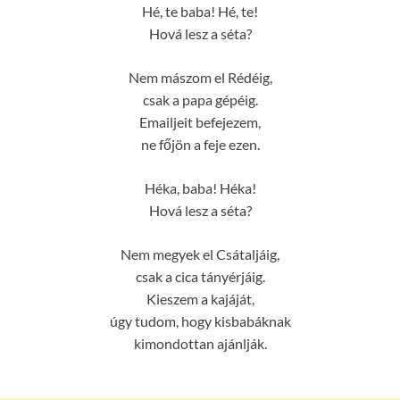
Hé, te baba! Hé, te!
Hová lesz a séta?
Nem mászom el Rédéig,
csak a papa gépéig.
Emailjeit befejezem,
ne főjön a feje ezen.
Héka, baba! Héka!
Hová lesz a séta?
Nem megyek el Csátaljáig,
csak a cica tányérjáig.
Kieszem a kajáját,
úgy tudom, hogy kisbabáknak
kimondottan ajánlják.