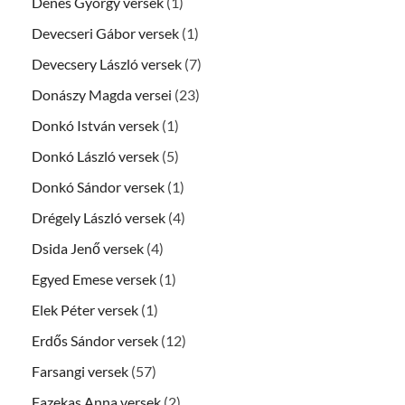
Dénes György versek
(1)
Devecseri Gábor versek
(1)
Devecsery László versek
(7)
Donászy Magda versei
(23)
Donkó István versek
(1)
Donkó László versek
(5)
Donkó Sándor versek
(1)
Drégely László versek
(4)
Dsida Jenő versek
(4)
Egyed Emese versek
(1)
Elek Péter versek
(1)
Erdős Sándor versek
(12)
Farsangi versek
(57)
Fazekas Anna versek
(2)