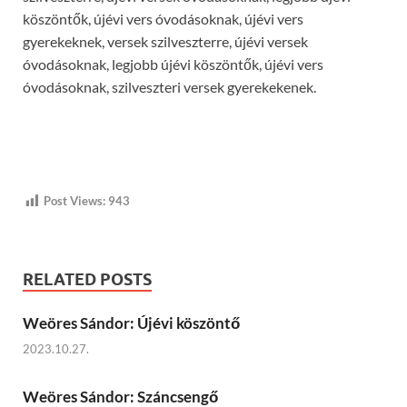
köszöntők, újévi vers óvodásoknak, újévi vers
gyerekeknek, versek szilveszterre, újévi versek
óvodásoknak, legjobb újévi köszöntők, újévi vers
óvodásoknak, szilveszteri versek gyerekekenek.
Post Views:
943
RELATED POSTS
Weöres Sándor: Újévi köszöntő
2023.10.27.
Weöres Sándor: Száncsengő