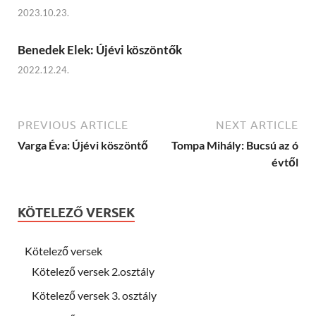
2023.10.23.
Benedek Elek: Újévi köszöntők
2022.12.24.
PREVIOUS ARTICLE
NEXT ARTICLE
Varga Éva: Újévi köszöntő
Tompa Mihály: Bucsú az ó
évtől
KÖTELEZŐ VERSEK
Kötelező versek
Kötelező versek 2.osztály
Kötelező versek 3. osztály