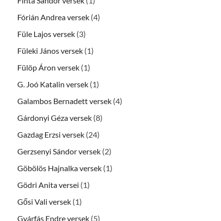
Finta Sándor versek
(1)
Fórián Andrea versek
(4)
Füle Lajos versek
(3)
Füleki János versek
(1)
Fülöp Áron versek
(1)
G. Joó Katalin versek
(1)
Galambos Bernadett versek
(4)
Gárdonyi Géza versek
(8)
Gazdag Erzsi versek
(24)
Gerzsenyi Sándor versek
(2)
Göbölös Hajnalka versek
(1)
Gödri Anita versei
(1)
Gősi Vali versek
(1)
Gyárfás Endre versek
(5)