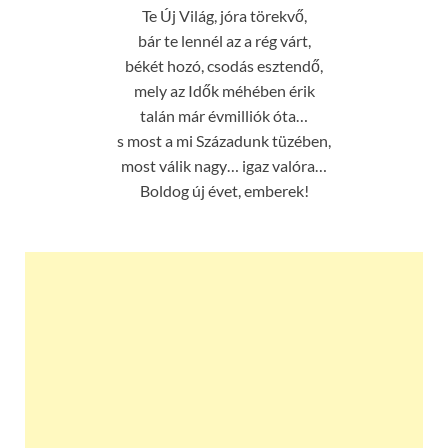
Te Új Világ, jóra törekvő,
bár te lennél az a rég várt,
békét hozó, csodás esztendő,
mely az Idők méhében érik
talán már évmilliók óta…
s most a mi Századunk tüzében,
most válik nagy… igaz valóra…
Boldog új évet, emberek!