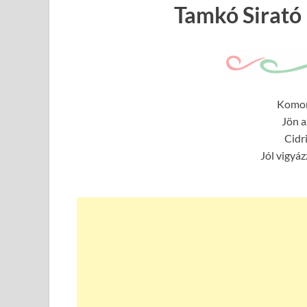
Tamkó Sirató
Komor 
Jön a
Cidri
Jól vigyáz