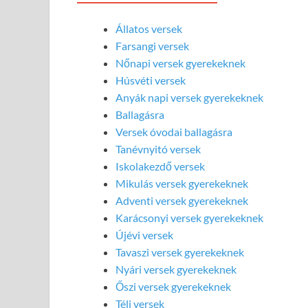
Állatos versek
Farsangi versek
Nőnapi versek gyerekeknek
Húsvéti versek
Anyák napi versek gyerekeknek
Ballagásra
Versek óvodai ballagásra
Tanévnyitó versek
Iskolakezdő versek
Mikulás versek gyerekeknek
Adventi versek gyerekeknek
Karácsonyi versek gyerekeknek
Újévi versek
Tavaszi versek gyerekeknek
Nyári versek gyerekeknek
Őszi versek gyerekeknek
Téli versek