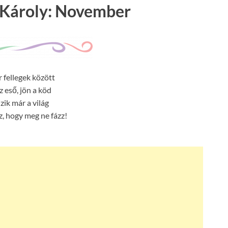
 Károly: November
fellegek között
z eső, jön a köd
zik már a világ
z, hogy meg ne fázz!