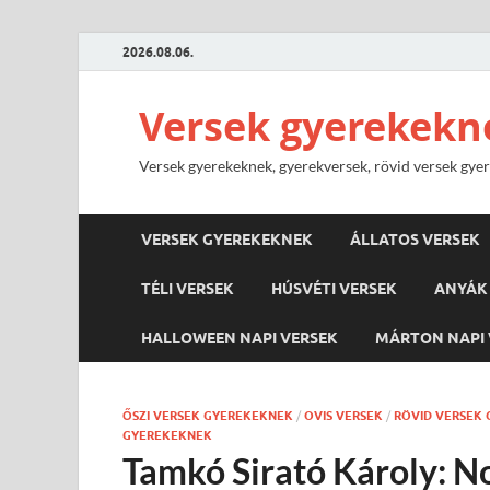
2026.08.06.
Versek gyerekekn
Versek gyerekeknek, gyerekversek, rövid versek gyere
VERSEK GYEREKEKNEK
ÁLLATOS VERSEK
TÉLI VERSEK
HÚSVÉTI VERSEK
ANYÁK 
HALLOWEEN NAPI VERSEK
MÁRTON NAPI 
ŐSZI VERSEK GYEREKEKNEK
/
OVIS VERSEK
/
RÖVID VERSEK
GYEREKEKNEK
Tamkó Sirató Károly: 