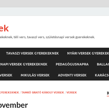
ek
keknek, téli vers, tavaszi vers, születésnapi versek gyerekeknek.
TAVASZI VERSEK GYEREKEKNEK
NYÁRI VERSEK GYEREKE
NAPI VERSEK GYEREKEKNEK
PEDAGÓGUSNAPRA
BALLA
VERSEK
MIKULÁS VERSEK
ADVENTI VERSEK
KARÁCS
 GYEREKEKNEK
/
TAMKÓ SIRATÓ KÁROLY VERSEK
/
VERSEK
November