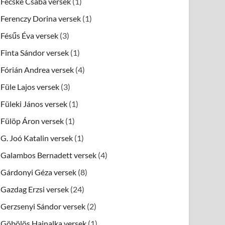
Fecske Csaba versek
(1)
Ferenczy Dorina versek
(1)
Fésűs Éva versek
(3)
Finta Sándor versek
(1)
Fórián Andrea versek
(4)
Füle Lajos versek
(3)
Füleki János versek
(1)
Fülöp Áron versek
(1)
G. Joó Katalin versek
(1)
Galambos Bernadett versek
(4)
Gárdonyi Géza versek
(8)
Gazdag Erzsi versek
(24)
Gerzsenyi Sándor versek
(2)
Göbölös Hajnalka versek
(1)