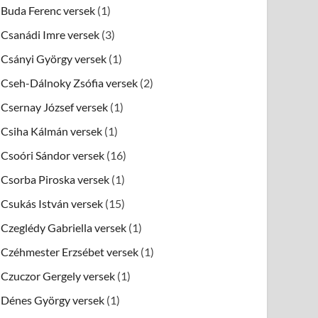
Buda Ferenc versek
(1)
Csanádi Imre versek
(3)
Csányi György versek
(1)
Cseh-Dálnoky Zsófia versek
(2)
Csernay József versek
(1)
Csiha Kálmán versek
(1)
Csoóri Sándor versek
(16)
Csorba Piroska versek
(1)
Csukás István versek
(15)
Czeglédy Gabriella versek
(1)
Czéhmester Erzsébet versek
(1)
Czuczor Gergely versek
(1)
Dénes György versek
(1)