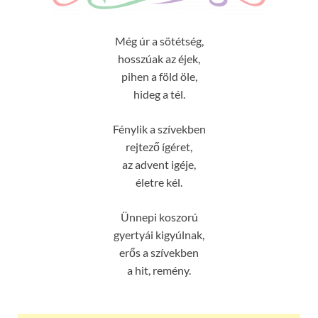
Még úr a sötétség,
hosszúak az éjek,
pihen a föld öle,
hideg a tél.
Fénylik a szívekben
rejtező ígéret,
az advent igéje,
életre kél.
Ünnepi koszorú
gyertyái kigyúlnak,
erős a szívekben
a hit, remény.