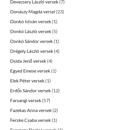
Devecsery László versek
(7)
Donászy Magda versei
(23)
Donkó István versek
(1)
Donkó László versek
(5)
Donkó Sándor versek
(1)
Drégely László versek
(4)
Dsida Jenő versek
(4)
Egyed Emese versek
(1)
Elek Péter versek
(1)
Erdős Sándor versek
(12)
Farsangi versek
(57)
Fazekas Anna versek
(2)
Fecske Csaba versek
(1)
Ferenczy Dorina versek
(1)