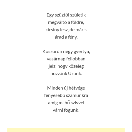
Egy szűztől születik
megváltó a földre,
kicsiny lesz, de máris
árad a fény.
Koszorún négy gyertya,
vasárnap fellobban
jelzi hogy közeleg
hozzánk Urunk.
Minden új hétvége
fényesebb számunkra
amíg mi hű szívvel
várni fogunk!