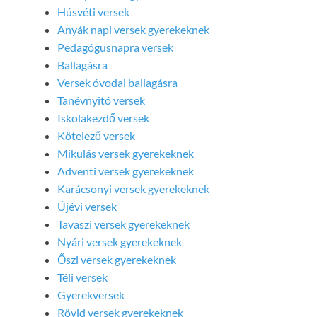
Húsvéti versek
Anyák napi versek gyerekeknek
Pedagógusnapra versek
Ballagásra
Versek óvodai ballagásra
Tanévnyitó versek
Iskolakezdő versek
Kötelező versek
Mikulás versek gyerekeknek
Adventi versek gyerekeknek
Karácsonyi versek gyerekeknek
Újévi versek
Tavaszi versek gyerekeknek
Nyári versek gyerekeknek
Őszi versek gyerekeknek
Téli versek
Gyerekversek
Rövid versek gyerekeknek