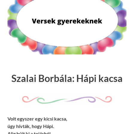
Szalai Borbála: Hápi kacsa
Volt egyszer egy kicsi kacsa,
úgy hívták, hogy Hápi.
Alig bújt ki a tojásból,