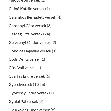
Fülöp Áron versek
(1)
G. Joó Katalin versek
(1)
Galambos Bernadett versek
(4)
Gárdonyi Géza versek
(8)
Gazdag Erzsi versek
(24)
Gerzsenyi Sándor versek
(2)
Göbölös Hajnalka versek
(1)
Gödri Anita versei
(1)
Gősi Vali versek
(1)
Gyárfás Endre versek
(5)
Gyerekversek
(1 356)
Gyökössy Endre versek
(1)
Gyulai Pál versek
(7)
Gyurkovics Tibor versek
(8)