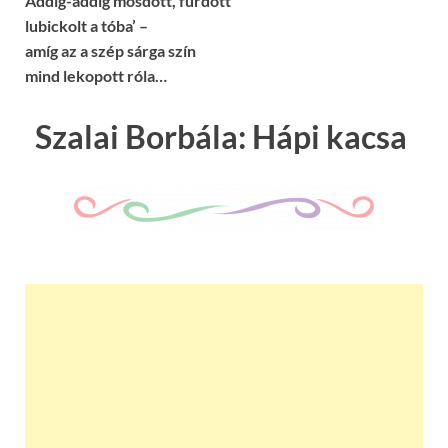
Addig-addig mosdott, fürdött
lubickolt a tóba’ –
amíg az a szép sárga szín
mind lekopott róla…
Szalai Borbála: Hápi kacsa