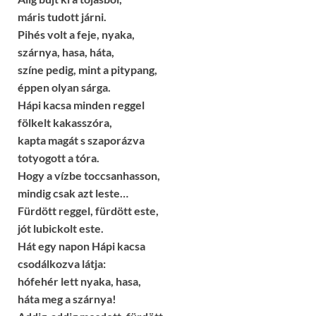
máris tudott járni.
Pihés volt a feje, nyaka,
szárnya, hasa, háta,
színe pedig, mint a pitypang,
éppen olyan sárga.
Hápi kacsa minden reggel
fölkelt kakasszóra,
kapta magát s szaporázva
totyogott a tóra.
Hogy a vízbe toccsanhasson,
mindig csak azt leste…
Fürdött reggel, fürdött este,
jót lubickolt este.
Hát egy napon Hápi kacsa
csodálkozva látja:
hófehér lett nyaka, hasa,
háta meg a szárnya!