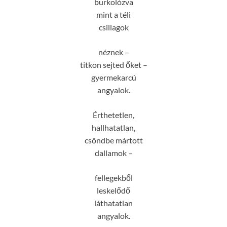
burkolózva
mint a téli
csillagok
néznek –
titkon sejted őket –
gyermekarcú
angyalok.
Érthetetlen,
hallhatatlan,
csöndbe mártott
dallamok –
fellegekből
leskelődő
láthatatlan
angyalok.