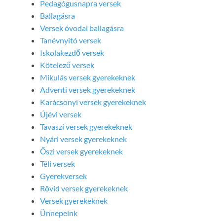
Pedagógusnapra versek
Ballagásra
Versek óvodai ballagásra
Tanévnyitó versek
Iskolakezdő versek
Kötelező versek
Mikulás versek gyerekeknek
Adventi versek gyerekeknek
Karácsonyi versek gyerekeknek
Újévi versek
Tavaszi versek gyerekeknek
Nyári versek gyerekeknek
Őszi versek gyerekeknek
Téli versek
Gyerekversek
Rövid versek gyerekeknek
Versek gyerekeknek
Ünnepeink