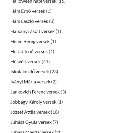
Halloween napi versek
(16)
Hárs Ernő versek
(1)
Hárs László versek
(3)
Harsányi Zsolt versek
(1)
Helen Bereg versek
(1)
Heltai Jenő versek
(1)
Húsvéti versek
(41)
Iskolakezdő versek
(23)
Iványi Mária versek
(2)
Jankovich Ferenc versek
(3)
Jobbágy Károly versek
(1)
József Attila versek
(18)
Juhász Gyula versek
(7)
Juhász Magda versek
(2)