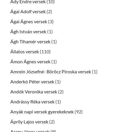
Ady Endre versek
(10)
Ágai Adolf versek
(2)
Ágai Ágnes versek
(3)
Ágh István versek
(1)
Ágh Tihamér versek
(1)
Állatos versek
(110)
Ámon Ágnes versek
(1)
Amrein Józsefné- Böröcz Piroska versek
(1)
Anderkó Péter versek
(1)
Andók Veronika versek
(2)
Andrássy Réka versek
(1)
Anyák napi versek gyerekeknek
(92)
Áprily Lajos versek
(2)
Arany János versek
(9)