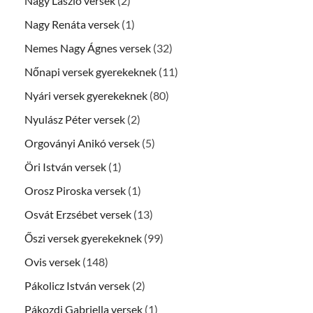
Nagy László versek
(2)
Nagy Renáta versek
(1)
Nemes Nagy Ágnes versek
(32)
Nőnapi versek gyerekeknek
(11)
Nyári versek gyerekeknek
(80)
Nyulász Péter versek
(2)
Orgoványi Anikó versek
(5)
Öri István versek
(1)
Orosz Piroska versek
(1)
Osvát Erzsébet versek
(13)
Őszi versek gyerekeknek
(99)
Ovis versek
(148)
Pákolicz István versek
(2)
Pákozdi Gabriella versek
(1)