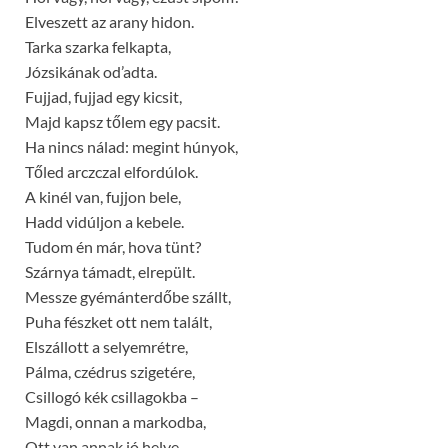
Elveszett az arany hidon.
Tarka szarka felkapta,
Józsikának od’adta.
Fujjad, fujjad egy kicsit,
Majd kapsz tőlem egy pacsit.
Ha nincs nálad: megint húnyok,
Tőled arczczal elfordúlok.
A kinél van, fujjon bele,
Hadd vidúljon a kebele.
Tudom én már, hova tünt?
Szárnya támadt, elrepült.
Messze gyémánterdőbe szállt,
Puha fészket ott nem talált,
Elszállott a selyemrétre,
Pálma, czédrus szigetére,
Csillogó kék csillagokba –
Magdi, onnan a markodba,
Ott van annak jó helye,