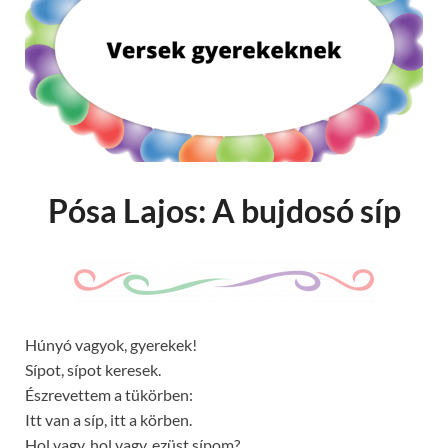
Pósa Lajos: A bujdosó síp
Húnyó vagyok, gyerekek!
Sípot, sípot keresek.
Észrevettem a tükörben:
Itt van a síp, itt a körben.
Hol vagy, hol vagy, ezüst sípom?