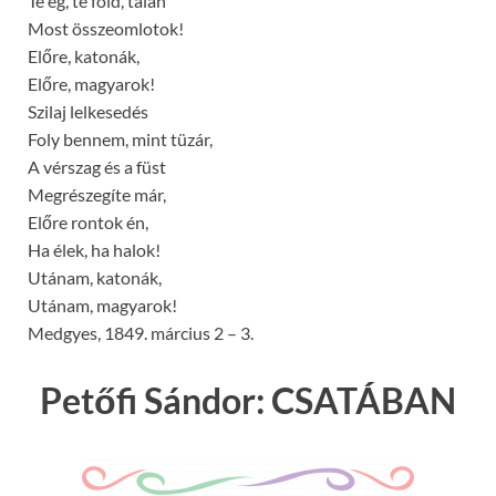
Te ég, te föld, talán
Most összeomlotok!
Előre, katonák,
Előre, magyarok!
Szilaj lelkesedés
Foly bennem, mint tüzár,
A vérszag és a füst
Megrészegíte már,
Előre rontok én,
Ha élek, ha halok!
Utánam, katonák,
Utánam, magyarok!
Medgyes
,
1849. március 2 – 3.
Petőfi Sándor: CSATÁBAN