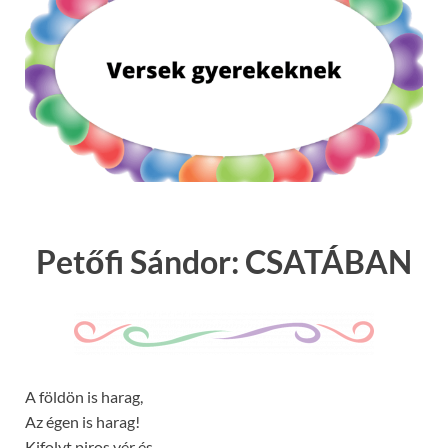
Petőfi Sándor: CSATÁBAN
A földön is harag,
Az égen is harag!
Kifolyt piros vér és