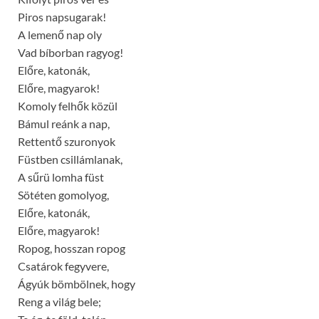
Piros napsugarak!
A lemenő nap oly
Vad bíborban ragyog!
Előre, katonák,
Előre, magyarok!
Komoly felhők közül
Bámul reánk a nap,
Rettentő szuronyok
Füstben csillámlanak,
A sűrü lomha füst
Sötéten gomolyog,
Előre, katonák,
Előre, magyarok!
Ropog, hosszan ropog
Csatárok fegyvere,
Ágyúk bömbölnek, hogy
Reng a világ bele;