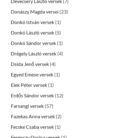
Devecsery László versek
(7)
Donászy Magda versei
(23)
Donkó István versek
(1)
Donkó László versek
(5)
Donkó Sándor versek
(1)
Drégely László versek
(4)
Dsida Jenő versek
(4)
Egyed Emese versek
(1)
Elek Péter versek
(1)
Erdős Sándor versek
(12)
Farsangi versek
(57)
Fazekas Anna versek
(2)
Fecske Csaba versek
(1)
Ferenczy Dorina versek
(1)