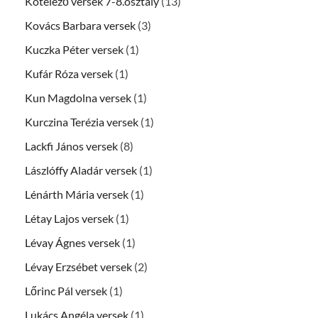
Kötelező versek 7-8.osztály
(13)
Kovács Barbara versek
(3)
Kuczka Péter versek
(1)
Kufár Róza versek
(1)
Kun Magdolna versek
(1)
Kurczina Terézia versek
(1)
Lackfi János versek
(8)
Lászlóffy Aladár versek
(1)
Lénárth Mária versek
(1)
Létay Lajos versek
(1)
Lévay Ágnes versek
(1)
Lévay Erzsébet versek
(2)
Lőrinc Pál versek
(1)
Lukács Angéla versek
(1)