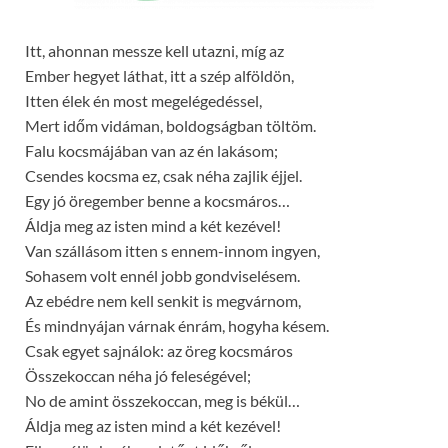
Itt, ahonnan messze kell utazni, míg az
Ember hegyet láthat, itt a szép alföldön,
Itten élek én most megelégedéssel,
Mert időm vidáman, boldogságban töltöm.
Falu kocsmájában van az én lakásom;
Csendes kocsma ez, csak néha zajlik éjjel.
Egy jó öregember benne a kocsmáros…
Áldja meg az isten mind a két kezével!
Van szállásom itten s ennem-innom ingyen,
Sohasem volt ennél jobb gondviselésem.
Az ebédre nem kell senkit is megvárnom,
És mindnyájan várnak énrám, hogyha késem.
Csak egyet sajnálok: az öreg kocsmáros
Összekoccan néha jó feleségével;
No de amint összekoccan, meg is békül…
Áldja meg az isten mind a két kezével!