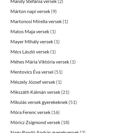
Mándy Stefánia versek
(2)
Márton napi versek
(9)
Martonosi Mirella versek
(1)
Matos Maja versek
(1)
Mayer Mihály versek
(1)
Mécs László versek
(1)
Méhes Mária Viktória versek
(1)
Mentovics Éva versei
(51)
Mészely József versek
(1)
Mikszáth Kálmán versek
(21)
Mikulás versek gyerekeknek
(51)
Móra Ferenc versek
(16)
Móricz Zsigmond versek
(18)
Nagy Bandó András gyerekversek
(2)