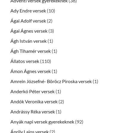
Adventi versek gyerekeknek
(38)
Ady Endre versek
(10)
Ágai Adolf versek
(2)
Ágai Ágnes versek
(3)
Ágh István versek
(1)
Ágh Tihamér versek
(1)
Állatos versek
(110)
Ámon Ágnes versek
(1)
Amrein Józsefné- Böröcz Piroska versek
(1)
Anderkó Péter versek
(1)
Andók Veronika versek
(2)
Andrássy Réka versek
(1)
Anyák napi versek gyerekeknek
(92)
Áprily Lajos versek
(2)