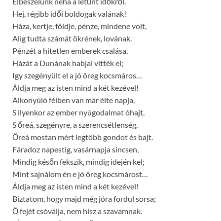
Elbeszélünk néha a letűnt időkről.
Hej, régibb idői boldogak valának!
Háza, kertje, földje, pénze, mindene volt,
Alig tudta számát ökrének, lovának.
Pénzét a hitetlen emberek csalása,
Házát a Dunának habjai vitték el;
Igy szegényült el a jó öreg kocsmáros…
Áldja meg az isten mind a két kezével!
Alkonyúló félben van már élte napja,
S ilyenkor az ember nyúgodalmat óhajt,
S őreá, szegényre, a szerencsétlenség,
Őreá mostan mért legtöbb gondot és bajt.
Fáradoz napestig, vasárnapja sincsen,
Mindig későn fekszik, mindig idején kel;
Mint sajnálom én e jó öreg kocsmárost…
Áldja meg az isten mind a két kezével!
Biztatom, hogy majd még jóra fordul sorsa;
Ő fejét csóválja, nem hisz a szavamnak.