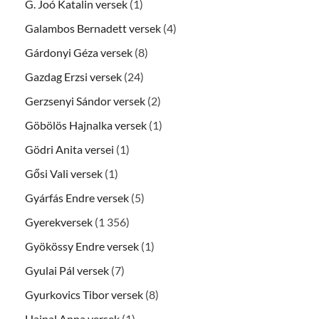
G. Joó Katalin versek
(1)
Galambos Bernadett versek
(4)
Gárdonyi Géza versek
(8)
Gazdag Erzsi versek
(24)
Gerzsenyi Sándor versek
(2)
Göbölös Hajnalka versek
(1)
Gödri Anita versei
(1)
Gősi Vali versek
(1)
Gyárfás Endre versek
(5)
Gyerekversek
(1 356)
Gyökössy Endre versek
(1)
Gyulai Pál versek
(7)
Gyurkovics Tibor versek
(8)
Hajnal Anna versek
(1)