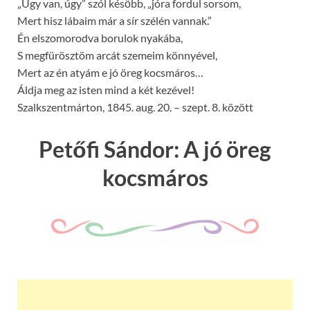
„Úgy van, úgy” szól később, „jóra fordul sorsom,
Mert hisz lábaim már a sír szélén vannak.”
Én elszomorodva borulok nyakába,
S megfürösztöm arcát szemeim könnyével,
Mert az én atyám e jó öreg kocsmáros…
Áldja meg az isten mind a két kezével!
Szalkszentmárton
,
1845. aug. 20. – szept. 8. között
Petőfi Sándor: A jó öreg
kocsmáros