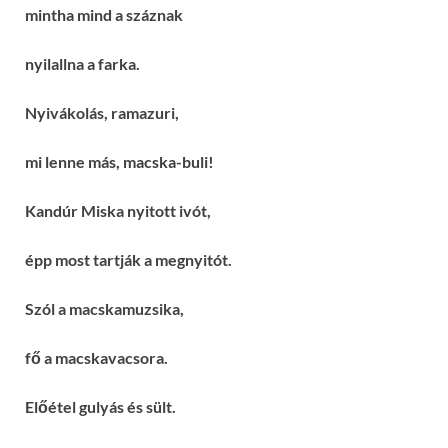
mintha mind a száznak
nyilallna a farka.
Nyivákolás, ramazuri,
mi lenne más, macska-buli!
Kandúr Miska nyitott ivót,
épp most tartják a megnyitót.
Szól a macskamuzsika,
fő a macskavacsora.
Előétel gulyás és sült.