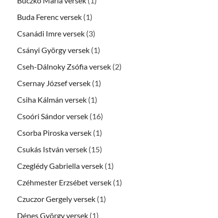
Buczkó Mária versek
(1)
Buda Ferenc versek
(1)
Csanádi Imre versek
(3)
Csányi György versek
(1)
Cseh-Dálnoky Zsófia versek
(2)
Csernay József versek
(1)
Csiha Kálmán versek
(1)
Csoóri Sándor versek
(16)
Csorba Piroska versek
(1)
Csukás István versek
(15)
Czeglédy Gabriella versek
(1)
Czéhmester Erzsébet versek
(1)
Czuczor Gergely versek
(1)
Dénes György versek
(1)