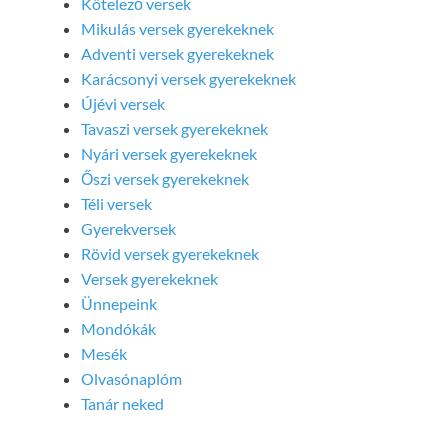
Kötelező versek
Mikulás versek gyerekeknek
Adventi versek gyerekeknek
Karácsonyi versek gyerekeknek
Újévi versek
Tavaszi versek gyerekeknek
Nyári versek gyerekeknek
Őszi versek gyerekeknek
Téli versek
Gyerekversek
Rövid versek gyerekeknek
Versek gyerekeknek
Ünnepeink
Mondókák
Mesék
Olvasónaplóm
Tanár neked