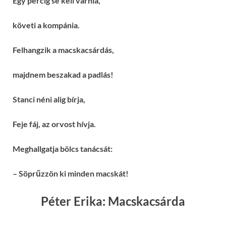
Egy percig se kell várnia,
követi a kompánia.
Felhangzik a macskacsárdás,
majdnem beszakad a padlás!
Stanci néni alig bírja,
Feje fáj, az orvost hívja.
Meghallgatja bölcs tanácsát:
– Söprűzzön ki minden macskát!
Péter Erika: Macskacsárda