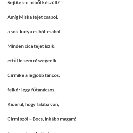
Sejtitek-e miből készült?
Amíg Miska tejet csapol,
a sok kutya csihöl-csahol.
Minden cica tejet iszik,
ettől le sem részegedik.
Cirmike a legjobb táncos,
felkéri egy főtanácsos.
Kiderül, hogy falába van,
Cirmi szól – Bocs, inkább magam!