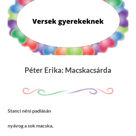
Péter Erika: Macskacsárda
Stanci néni padlásán
nyávog a sok macska,