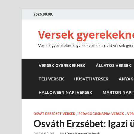
2026.08.09.
Versek gyerekekn
Versek gyerekeknek, gyerekversek, rövid versek gyere
VERSEK GYEREKEKNEK
ÁLLATOS VERSEK
TÉLI VERSEK
HÚSVÉTI VERSEK
ANYÁK 
HALLOWEEN NAPI VERSEK
MÁRTON NAPI 
OSVÁT ERZSÉBET VERSEK
/
PEDAGÓGUSNAPRA VERSEK
/
VER
Osváth Erzsébet: Igazi 