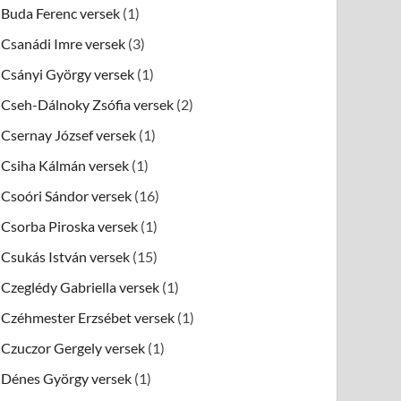
Buda Ferenc versek
(1)
Csanádi Imre versek
(3)
Csányi György versek
(1)
Cseh-Dálnoky Zsófia versek
(2)
Csernay József versek
(1)
Csiha Kálmán versek
(1)
Csoóri Sándor versek
(16)
Csorba Piroska versek
(1)
Csukás István versek
(15)
Czeglédy Gabriella versek
(1)
Czéhmester Erzsébet versek
(1)
Czuczor Gergely versek
(1)
Dénes György versek
(1)