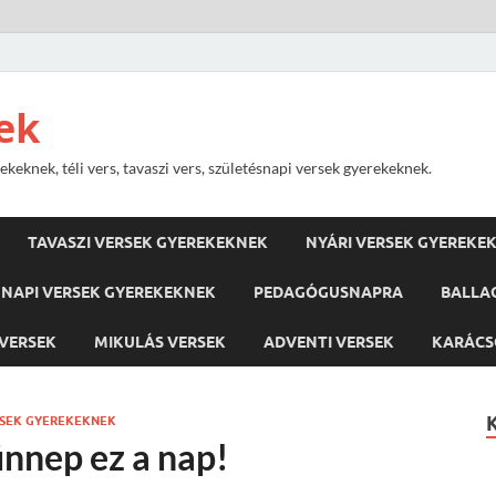
ek
keknek, téli vers, tavaszi vers, születésnapi versek gyerekeknek.
TAVASZI VERSEK GYEREKEKNEK
NYÁRI VERSEK GYEREKE
NAPI VERSEK GYEREKEKNEK
PEDAGÓGUSNAPRA
BALLA
VERSEK
MIKULÁS VERSEK
ADVENTI VERSEK
KARÁCS
SEK GYEREKEKNEK
ünnep ez a nap!