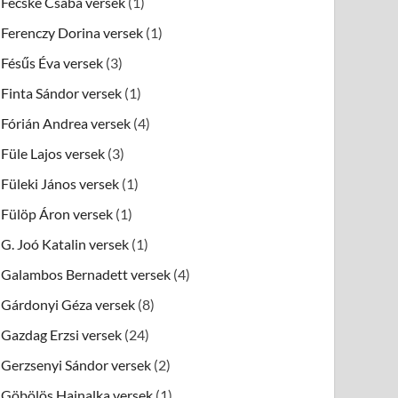
Fecske Csaba versek
(1)
Ferenczy Dorina versek
(1)
Fésűs Éva versek
(3)
Finta Sándor versek
(1)
Fórián Andrea versek
(4)
Füle Lajos versek
(3)
Füleki János versek
(1)
Fülöp Áron versek
(1)
G. Joó Katalin versek
(1)
Galambos Bernadett versek
(4)
Gárdonyi Géza versek
(8)
Gazdag Erzsi versek
(24)
Gerzsenyi Sándor versek
(2)
Göbölös Hajnalka versek
(1)