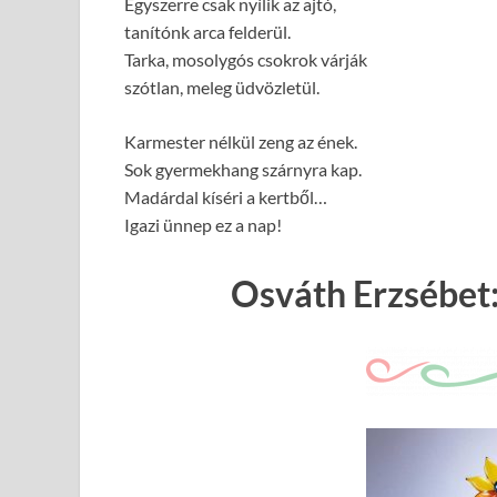
Egyszerre csak nyílik az ajtó,
tanítónk arca felderül.
Tarka, mosolygós csokrok várják
szótlan, meleg üdvözletül.
Karmester nélkül zeng az ének.
Sok gyermekhang szárnyra kap.
Madárdal kíséri a kertből…
Igazi ünnep ez a nap!
Osváth Erzsébet: