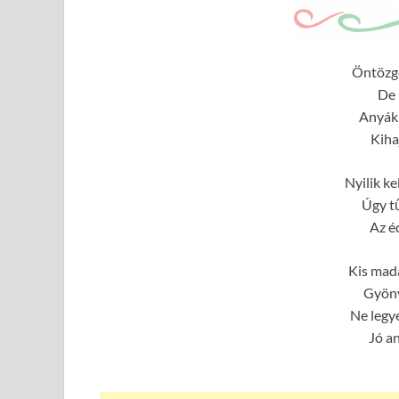
Öntözg
De 
Anyák
Kiha
Nyilik ke
Úgy t
Az é
Kis madá
Gyöny
Ne legy
Jó a