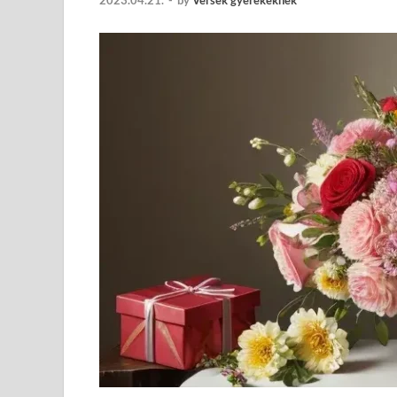
2023.04.21.
-
by
Versek gyerekeknek