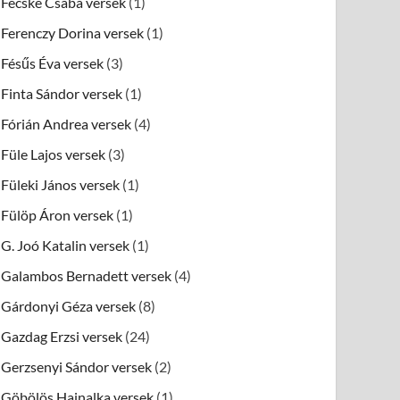
Fecske Csaba versek
(1)
Ferenczy Dorina versek
(1)
Fésűs Éva versek
(3)
Finta Sándor versek
(1)
Fórián Andrea versek
(4)
Füle Lajos versek
(3)
Füleki János versek
(1)
Fülöp Áron versek
(1)
G. Joó Katalin versek
(1)
Galambos Bernadett versek
(4)
Gárdonyi Géza versek
(8)
Gazdag Erzsi versek
(24)
Gerzsenyi Sándor versek
(2)
Göbölös Hajnalka versek
(1)