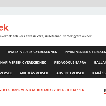
ek
keknek, téli vers, tavaszi vers, születésnapi versek gyerekeknek.
TAVASZI VERSEK GYEREKEKNEK
NYÁRI VERSEK GYEREKE
NAPI VERSEK GYEREKEKNEK
PEDAGÓGUSNAPRA
BALLA
VERSEK
MIKULÁS VERSEK
ADVENTI VERSEK
KARÁCS
 VERSEK
/
RÖVID VERSEK GYEREKEKNEK
/
VERSEK GYEREKEKNEK