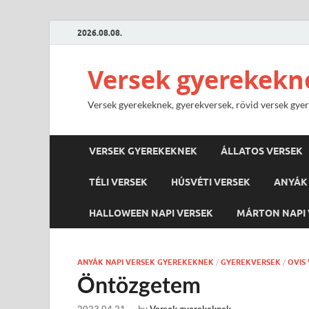
2026.08.08.
Versek gyerekekn
Versek gyerekeknek, gyerekversek, rövid versek gyere
VERSEK GYEREKEKNEK
ÁLLATOS VERSEK
TÉLI VERSEK
HÚSVÉTI VERSEK
ANYÁK 
HALLOWEEN NAPI VERSEK
MÁRTON NAPI 
ANYÁK NAPI VERSEK GYEREKEKNEK
/
GYEREKVERSEK
/
OVIS
Öntözgetem