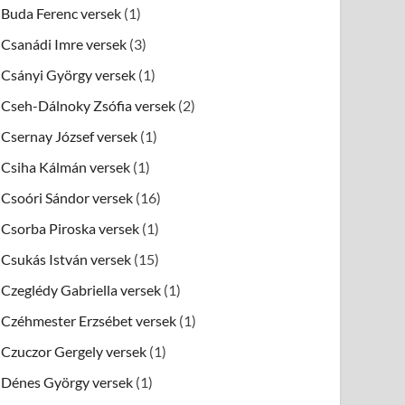
Buda Ferenc versek
(1)
Csanádi Imre versek
(3)
Csányi György versek
(1)
Cseh-Dálnoky Zsófia versek
(2)
Csernay József versek
(1)
Csiha Kálmán versek
(1)
Csoóri Sándor versek
(16)
Csorba Piroska versek
(1)
Csukás István versek
(15)
Czeglédy Gabriella versek
(1)
Czéhmester Erzsébet versek
(1)
Czuczor Gergely versek
(1)
Dénes György versek
(1)