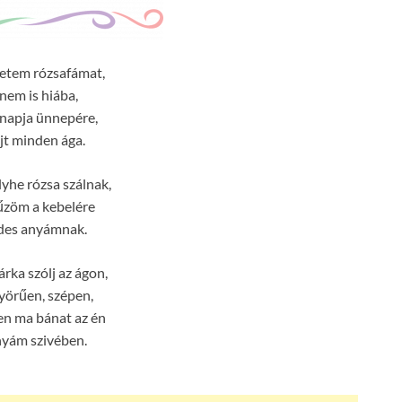
etem rózsafámat,
nem is hiába,
napja ünnepére,
jt minden ága.
lyhe rózsa szálnak,
űzöm a kebelére
des anyámnak.
rka szólj az ágon,
örűen, szépen,
en ma bánat az én
nyám szivében.