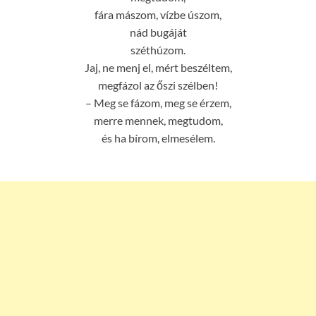
fára mászom, vízbe úszom,
nád bugáját
széthúzom.
Jaj, ne menj el, mért beszéltem,
megfázol az őszi szélben!
– Meg se fázom, meg se érzem,
merre mennek, megtudom,
és ha bírom, elmesélem.