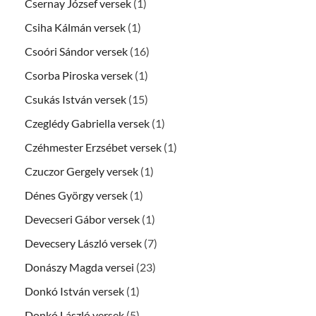
Csernay József versek
(1)
Csiha Kálmán versek
(1)
Csoóri Sándor versek
(16)
Csorba Piroska versek
(1)
Csukás István versek
(15)
Czeglédy Gabriella versek
(1)
Czéhmester Erzsébet versek
(1)
Czuczor Gergely versek
(1)
Dénes György versek
(1)
Devecseri Gábor versek
(1)
Devecsery László versek
(7)
Donászy Magda versei
(23)
Donkó István versek
(1)
Donkó László versek
(5)