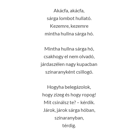
Akácfa, akácfa,
sárga lombot hullató.
Kezemre, kezemre
mintha hullna sárga hó.
Mintha hullna sárga hó,
csakhogy el nem olvadó,
járdaszélen nagy kupacban
színaranyként csillogó.
Hogyha belegázolok,
hogy zizeg és hogy ropog!
Mit csinálsz te? – kérdik.
Járok, járok sárga hóban,
színaranyban,
térdig.