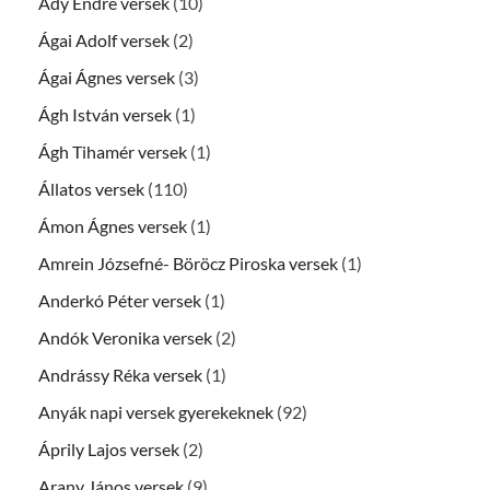
Ady Endre versek
(10)
Ágai Adolf versek
(2)
Ágai Ágnes versek
(3)
Ágh István versek
(1)
Ágh Tihamér versek
(1)
Állatos versek
(110)
Ámon Ágnes versek
(1)
Amrein Józsefné- Böröcz Piroska versek
(1)
Anderkó Péter versek
(1)
Andók Veronika versek
(2)
Andrássy Réka versek
(1)
Anyák napi versek gyerekeknek
(92)
Áprily Lajos versek
(2)
Arany János versek
(9)