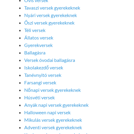
Ovis versek
Tavaszi versek gyerekeknek
Nyári versek gyerekeknek
Őszi versek gyerekeknek
Téli versek
Állatos versek
Gyerekversek
Ballagásra
Versek óvodai ballagásra
Iskolakezdő versek
Tanévnyitó versek
Farsangi versek
Nőnapi versek gyerekeknek
Húsvéti versek
Anyák napi versek gyerekeknek
Halloween napi versek
Mikulás versek gyerekeknek
Adventi versek gyerekeknek