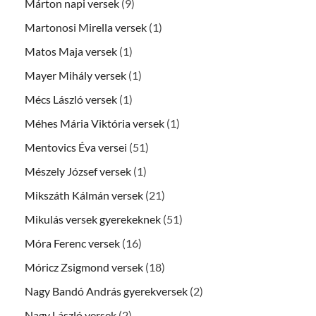
Márton napi versek
(9)
Martonosi Mirella versek
(1)
Matos Maja versek
(1)
Mayer Mihály versek
(1)
Mécs László versek
(1)
Méhes Mária Viktória versek
(1)
Mentovics Éva versei
(51)
Mészely József versek
(1)
Mikszáth Kálmán versek
(21)
Mikulás versek gyerekeknek
(51)
Móra Ferenc versek
(16)
Móricz Zsigmond versek
(18)
Nagy Bandó András gyerekversek
(2)
Nagy László versek
(2)