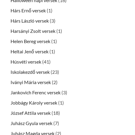
Halloween napi versek
(16)
Hárs Ernő versek
(1)
Hárs László versek
(3)
Harsányi Zsolt versek
(1)
Helen Bereg versek
(1)
Heltai Jenő versek
(1)
Húsvéti versek
(41)
Iskolakezdő versek
(23)
Iványi Mária versek
(2)
Jankovich Ferenc versek
(3)
Jobbágy Károly versek
(1)
József Attila versek
(18)
Juhász Gyula versek
(7)
Juhász Magda versek
(2)